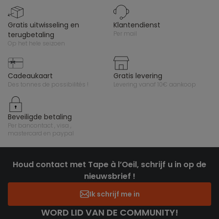
gratis uitwisseling en
klantendienst
per mail
terugbetaling
op het hele seizoen
cadeaukaart
gratis levering
des tonnes de possibilités !
levering vanaf 10€ aankoop
beveiligde betaling
per bancontact , visa ,
mastercard en paypal
Houd contact met Tape à l’Oeil, schrijf u in op de
nieuwsbrief !
Ik schrijf me in
WORD LID VAN DE COMMUNITY!