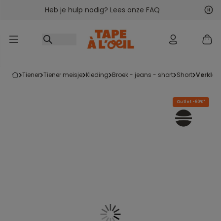
Heb je hulp nodig? Lees onze FAQ
Ga naar inhoud
Vol
Vor
tiener
tiener meisje
kleding
broek - jeans - short
short
verkle
Outlet -60%*