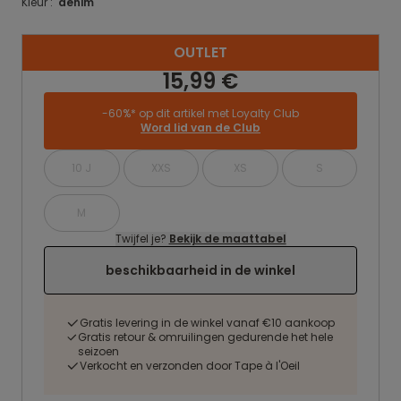
Kleur :
denim
OUTLET
15,99 €
-60%* op dit artikel met Loyalty Club
Word lid van de Club
10 J
XXS
XS
S
M
Twijfel je?
Bekijk de maattabel
beschikbaarheid in de winkel
Gratis levering in de winkel vanaf €10 aankoop
Gratis retour & omruilingen gedurende het hele
seizoen
Verkocht en verzonden door Tape à l'Oeil