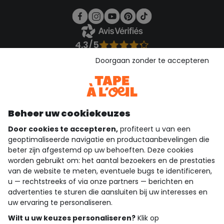
4.3/5
Gebaseerd op 1.355 beoordelingen die gecontroleerd zijn
Doorgaan zonder te accepteren
Bekijk de vertrouwensverklaring
Bekijk de algemene voorwaarden
Download onze applicatie
Ontdek onze applicatie
Beheer uw cookiekeuzes
Door cookies te accepteren,
profiteert u van een
geoptimaliseerde navigatie en productaanbevelingen die
beter zijn afgestemd op uw behoeften. Deze cookies
wie zijn we?
worden gebruikt om: het aantal bezoekers en de prestaties
van de website te meten, eventuele bugs te identificeren,
hulp nodig
u — rechtstreeks of via onze partners — berichten en
advertenties te sturen die aansluiten bij uw interesses en
loyalty club
uw ervaring te personaliseren.
Wilt u uw keuzes personaliseren?
Klik op
onze catalogus