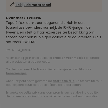
Bekijk de maattabel
Over merk TWEENS
Tape à l’œil denkt aan degenen die zich in een
tussenfase bevinden, namelijk de 10-16-jarigen, de
tweens, en stelt al haar expertise ter beschikking om
samen met hen hun eigen collectie te co-creëren. Dit is
het merk TWEENS.
Ref. 17004_01934
Neem een kijkje in onze collectie
broeken voor meisjes
en ontdek
alle producten uit de collectie.
Ontdek ook meer
kledij voor tienermeisjes
en
outfits voor
tienermeisjes
.
Craquez pour notre gamme de
short ado fille
. Faites vite un tour
pour explorer tous les autres trésors de la collection !
En quête de petits prix sans compromis sur le style ni la qualité :
découvrez notre sélection de
vêtements enfant en promotion
.