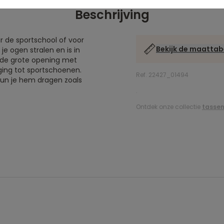
Beschrijving
 de sportschool of voor
Bekijk de maattab
je ogen stralen en is in
 de grote opening met
gging tot sportschoenen.
Ref. 22427_01494
un je hem dragen zoals
.
Ontdek onze collectie
tassen