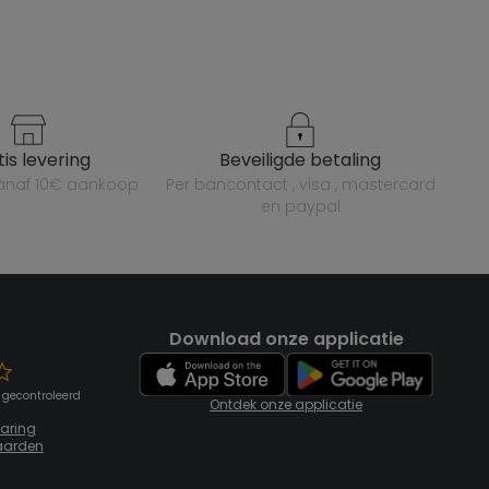
atis levering
beveiligde betaling
vanaf 10€ aankoop
per bancontact , visa , mastercard
en paypal
Download onze applicatie
 gecontroleerd
Ontdek onze applicatie
laring
aarden