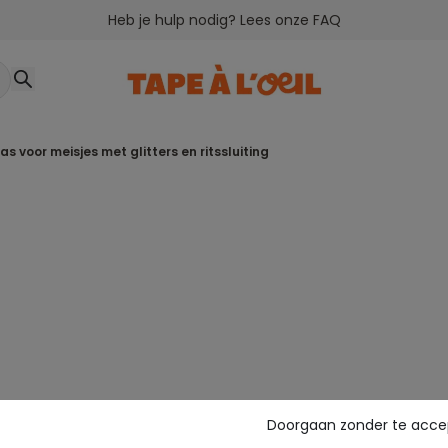
Heb je hulp nodig? Lees onze FAQ
as voor meisjes met glitters en ritssluiting
Doorgaan zonder te acce