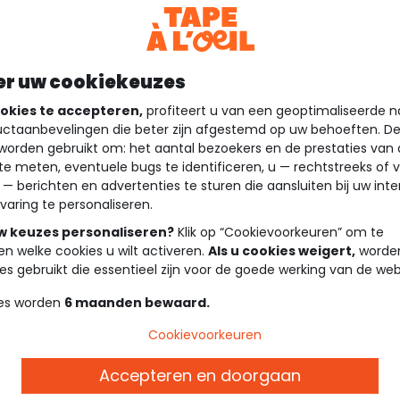
er uw cookiekeuzes
okies te accepteren,
profiteert u van een geoptimaliseerde n
ctaanbevelingen die beter zijn afgestemd op uw behoeften. D
worden gebruikt om: het aantal bezoekers en de prestaties van
te meten, eventuele bugs te identificeren, u — rechtstreeks of 
 — berichten en advertenties te sturen die aansluiten bij uw int
varing te personaliseren.
uw keuzes personaliseren?
Klik op “Cookievoorkeuren” om te
en welke cookies u wilt activeren.
Als u cookies weigert,
worden
es gebruikt die essentieel zijn voor de goede werking van de web
es worden
6 maanden bewaard.
Cookievoorkeuren
Accepteren en doorgaan