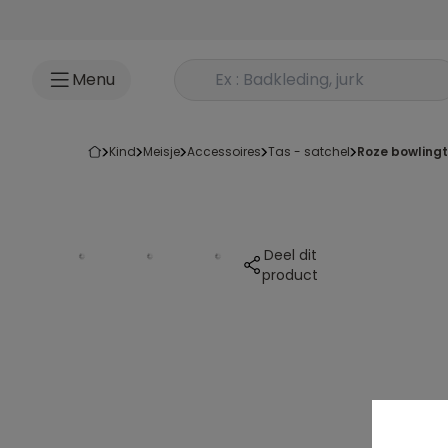
Ga naar inhoud
Rechercher un produit
Menu
kind
meisje
accessoires
tas - satchel
roze bowlingt
Deel dit
product