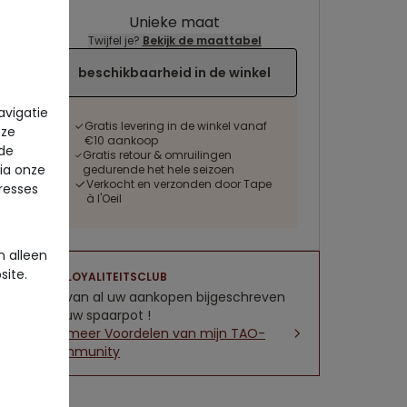
Unieke maat
Twijfel je?
Bekijk de maattabel
beschikbaarheid in de winkel
avigatie
Gratis levering in de winkel vanaf
eze
€10 aankoop
 de
Gratis retour & omruilingen
via onze
gedurende het hele seizoen
Verkocht en verzonden door Tape
eresses
à l'Oeil
 alleen
site.
LOYALITEITSCLUB
5% van al uw aankopen bijgeschreven
op uw spaarpot !
Zie meer Voordelen van mijn TAO-
community