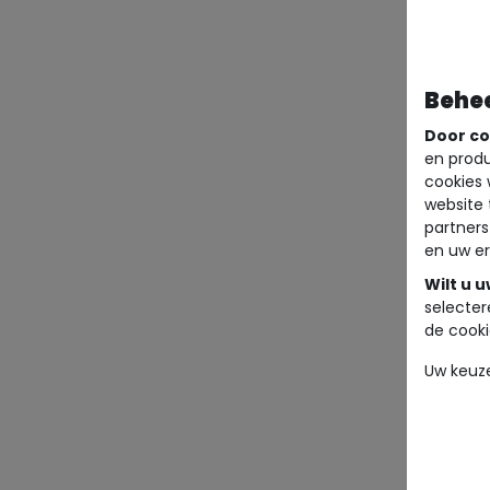
Behe
Door co
en produ
cookies 
website 
partners
en uw er
Wilt u 
selecter
de cooki
Uw keuz