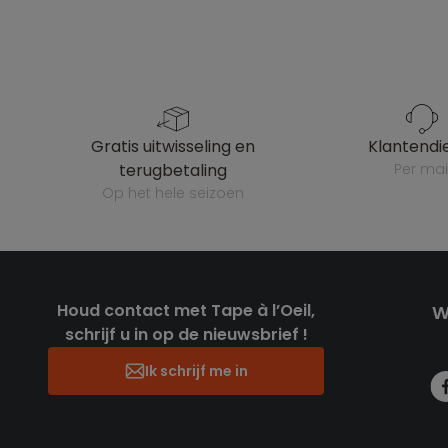
gratis uitwisseling en
klantendi
terugbetaling
per mai
op het hele seizoen
Houd contact met Tape à l’Oeil,
W
schrijf u in op de nieuwsbrief !
Ik schrijf me in