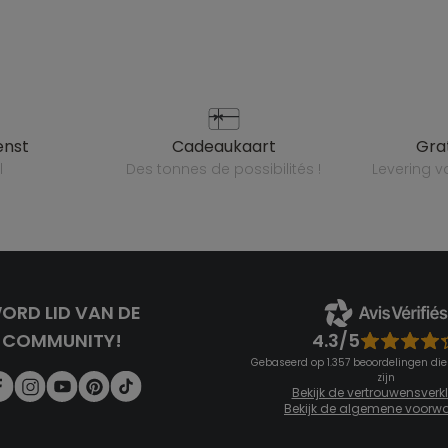
enst
cadeaukaart
gr
l
des tonnes de possibilités !
levering 
ORD LID VAN DE
4.3/5
COMMUNITY!
Gebaseerd op 1.357 beoordelingen die
zijn
Bekijk de vertrouwensverk
Bekijk de algemene voorw