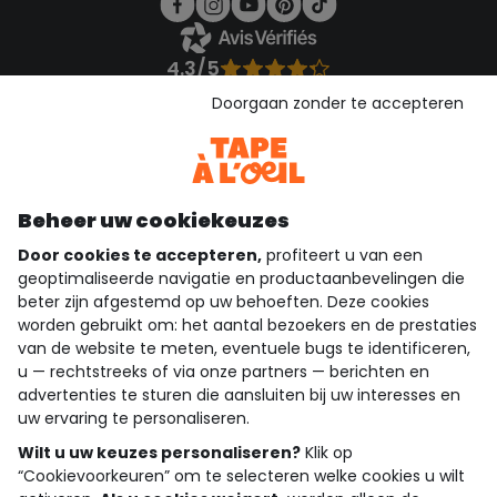
4.3/5
Gebaseerd op 1.356 beoordelingen die gecontroleerd zijn
Doorgaan zonder te accepteren
Bekijk de vertrouwensverklaring
Bekijk de algemene voorwaarden
Download onze applicatie
Ontdek onze applicatie
Beheer uw cookiekeuzes
Door cookies te accepteren,
profiteert u van een
geoptimaliseerde navigatie en productaanbevelingen die
beter zijn afgestemd op uw behoeften. Deze cookies
wie zijn we?
worden gebruikt om: het aantal bezoekers en de prestaties
van de website te meten, eventuele bugs te identificeren,
hulp nodig
u — rechtstreeks of via onze partners — berichten en
advertenties te sturen die aansluiten bij uw interesses en
loyalty club
uw ervaring te personaliseren.
Wilt u uw keuzes personaliseren?
Klik op
onze catalogus
“Cookievoorkeuren” om te selecteren welke cookies u wilt