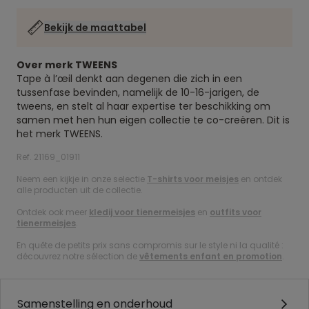
Bekijk de maattabel
Over merk TWEENS
Tape à l’œil denkt aan degenen die zich in een
tussenfase bevinden, namelijk de 10-16-jarigen, de
tweens, en stelt al haar expertise ter beschikking om
samen met hen hun eigen collectie te co-creëren. Dit is
het merk TWEENS.
Ref. 21169_01911
Neem een kijkje in onze selectie
T-shirts voor meisjes
en ontdek
alle producten uit de collectie.
Ontdek ook meer
kledij voor tienermeisjes
en
outfits voor
tienermeisjes
.
En quête de petits prix sans compromis sur le style ni la qualité :
découvrez notre sélection de
vêtements enfant en promotion
.
Samenstelling en onderhoud