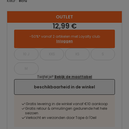
Kleur :
ecru
OUTLET
12,99 €
-50%* vanaf 2 artikelen met Loyalty club
Inloggen
10 J
XXS
XS
S
M
Twijfel je?
Bekijk de maattabel
beschikbaarheid in de winkel
Gratis levering in de winkel vanaf €10 aankoop
Gratis retour & omruilingen gedurende het hele
seizoen
Verkocht en verzonden door Tape à l'Oeil