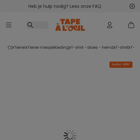
Heb je hulp nodig? Lees onze FAQ
Ga naar inhoud
Vol
Vor
tiener
tiener meisje
kleding
t-shirt - bloes - hemd
t-shirt
t-s
Outlet -50%*