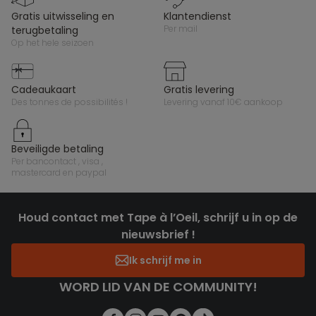
gratis uitwisseling en
klantendienst
per mail
terugbetaling
op het hele seizoen
cadeaukaart
gratis levering
des tonnes de possibilités !
levering vanaf 10€ aankoop
beveiligde betaling
per bancontact , visa ,
mastercard en paypal
Houd contact met Tape à l’Oeil, schrijf u in op de
nieuwsbrief !
Ik schrijf me in
WORD LID VAN DE COMMUNITY!