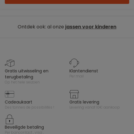
Ontdek ook: al onze
jassen voor kinderen
gratis uitwisseling en
klantendienst
per mail
terugbetaling
op het hele seizoen
cadeaukaart
gratis levering
des tonnes de possibilités !
levering vanaf 10€ aankoop
beveiligde betaling
per bancontact , visa ,