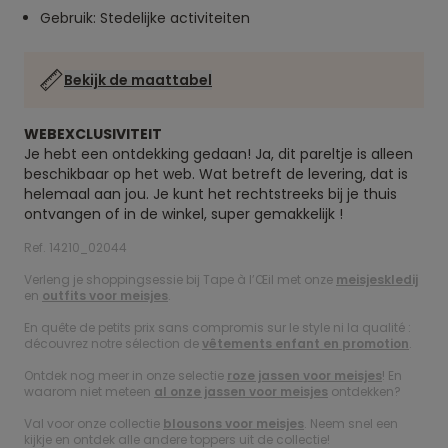
Gebruik: Stedelijke activiteiten
Bekijk de maattabel
WEBEXCLUSIVITEIT
Je hebt een ontdekking gedaan! Ja, dit pareltje is alleen
beschikbaar op het web. Wat betreft de levering, dat is
helemaal aan jou. Je kunt het rechtstreeks bij je thuis
ontvangen of in de winkel, super gemakkelijk !
Ref. 14210_02044
Verleng je shoppingsessie bij Tape à l’Œil met onze
meisjeskledij
en
outfits voor meisjes
.
En quête de petits prix sans compromis sur le style ni la qualité :
découvrez notre sélection de
vêtements enfant en promotion
.
Ontdek nog meer in onze selectie
roze jassen voor meisjes
! En
waarom niet meteen
al onze jassen voor meisjes
ontdekken?
Val voor onze collectie
blousons voor meisjes
. Neem snel een
kijkje en ontdek alle andere toppers uit de collectie!