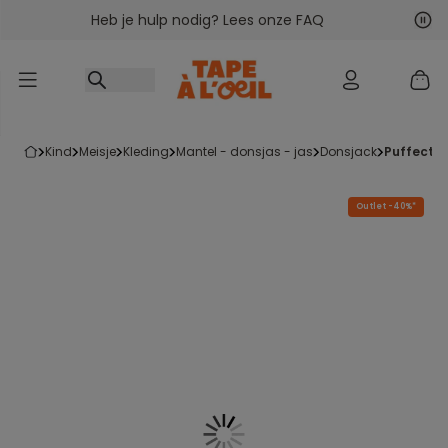
Heb je hulp nodig? Lees onze FAQ
Ga naar inhoud
Vol
Vor
kind
meisje
kleding
mantel - donsjas - jas
donsjack
puffect 
Outlet -40%*