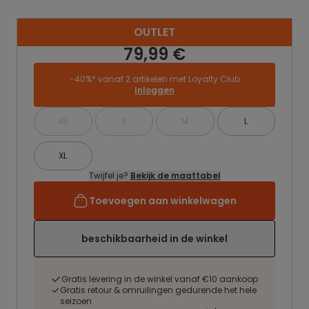
OUTLET
79,99 €
-40%* vanaf 2 artikelen met Loyalty Club
Inloggen
XS
S
M
L
XL
Twijfel je?
Bekijk de maattabel
Toevoegen aan winkelwagen
beschikbaarheid in de winkel
Gratis levering in de winkel vanaf €10 aankoop
Gratis retour & omruilingen gedurende het hele
seizoen