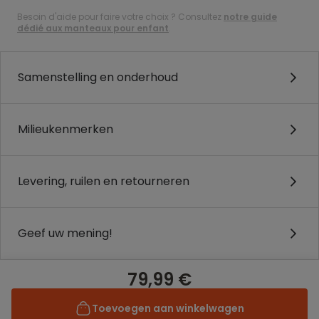
Besoin d'aide pour faire votre choix ? Consultez
notre guide
dédié aux manteaux pour enfant
.
Samenstelling en onderhoud
Milieukenmerken
Levering, ruilen en retourneren
Geef uw mening!
79,99 €
Toevoegen aan winkelwagen