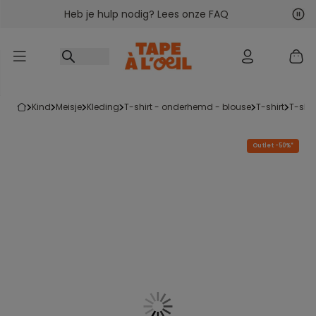
Heb je hulp nodig? Lees onze FAQ
Ga naar inhoud
Vol
Vor
kind
meisje
kleding
t-shirt - onderhemd - blouse
t-shirt
t-sh
Outlet -50%*