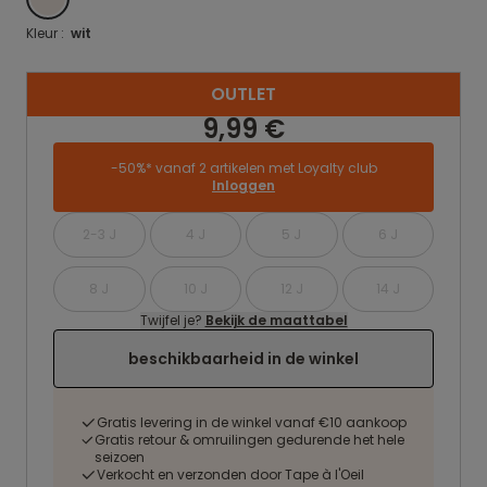
Kleur :
wit
OUTLET
9,99 €
-50%* vanaf 2 artikelen met Loyalty club
Inloggen
2-3 J
4 J
5 J
6 J
8 J
10 J
12 J
14 J
Twijfel je?
Bekijk de maattabel
beschikbaarheid in de winkel
Gratis levering in de winkel vanaf €10 aankoop
Gratis retour & omruilingen gedurende het hele
seizoen
Verkocht en verzonden door Tape à l'Oeil