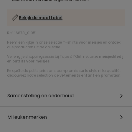
Bekijk de maattabel
Ref. 16878_01951
Neem een kijkje in onze selectie
T-shirts voor meisjes
en ontdek
alle producten uit de collectie.
Verleng je shoppingsessie bij Tape à l’Œil met onze
meisjeskledij
en
outfits voor meisjes
.
En quête de petits prix sans compromis sur le style ni la qualité :
découvrez notre sélection de
vêtements enfant en promotion
.
Samenstelling en onderhoud
Milieukenmerken