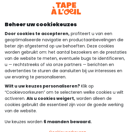
Download onze applicatie
Ontdek onze applicatie
Beheer uw cookiekeuzes
Door cookies te accepteren,
profiteert u van een
geoptimaliseerde navigatie en productaanbevelingen die
beter zijn afgestemd op uw behoeften. Deze cookies
wie zijn we?
worden gebruikt om: het aantal bezoekers en de prestaties
van de website te meten, eventuele bugs te identificeren,
hulp nodig
u — rechtstreeks of via onze partners — berichten en
advertenties te sturen die aansluiten bij uw interesses en
loyalty club
uw ervaring te personaliseren.
Wilt u uw keuzes personaliseren?
Klik op
onze catalogus
“Cookievoorkeuren” om te selecteren welke cookies u wilt
activeren.
Als u cookies weigert,
worden alleen de
cookies gebruikt die essentieel zijn voor de goede werking
Algemene verkoop en gebruiksvoorwaarden
van de website.
Privacybeleid
*Aanbiedingsvoorwaarden
Uw keuzes worden
6 maanden bewaard.
Cookies en persoonsgegevens
Accessibilité : partiellement conforme