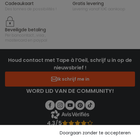
cadeaukaart
gratis levering
des tonnes de possibilités !
levering vanaf 10€ aankoop
beveiligde betaling
per bancontact , visa ,
mastercard en paypal
Houd contact met Tape à l’Oeil, schrijf u in op de
nieuwsbrief !
Ik schrijf me in
WORD LID VAN DE COMMUNITY!
4.3/5
Gebaseerd op 1.355 beoordelingen die gecontroleerd zijn
Doorgaan zonder te accepteren
Bekijk de vertrouwensverklaring
Bekijk de algemene voorwaarden