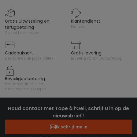
gratis uitwisseling en
klantendienst
per mail
terugbetaling
op het hele seizoen
cadeaukaart
gratis levering
des tonnes de possibilités !
levering vanaf 10€ aankoop
beveiligde betaling
per bancontact , visa ,
mastercard en paypal
Houd contact met Tape à l’Oeil, schrijf u in op de
nieuwsbrief !
Ik schrijf me in