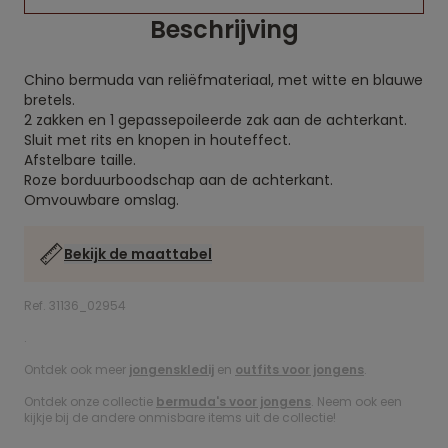
Beschrijving
Chino bermuda van reliëfmateriaal, met witte en blauwe
bretels.
2 zakken en 1 gepassepoileerde zak aan de achterkant.
Sluit met rits en knopen in houteffect.
Afstelbare taille.
Roze borduurboodschap aan de achterkant.
Omvouwbare omslag.
Bekijk de maattabel
Ref. 31136_02954
.
Ontdek ook meer
jongenskledij
en
outfits voor jongens
.
Ontdek onze collectie
bermuda's voor jongens
. Neem ook een
kijkje bij de andere onmisbare items uit de collectie!