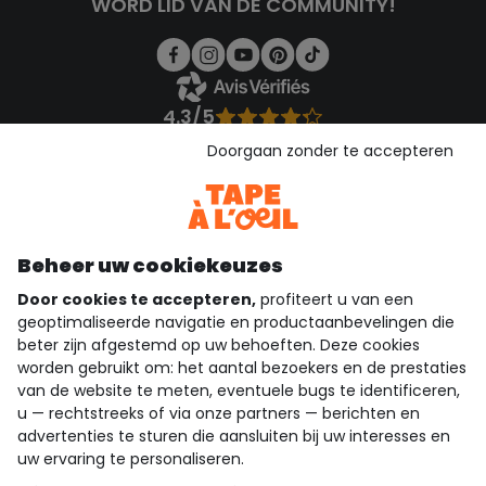
WORD LID VAN DE COMMUNITY!
4.3/5
Gebaseerd op 1.355 beoordelingen die gecontroleerd zijn
Doorgaan zonder te accepteren
Bekijk de vertrouwensverklaring
Bekijk de algemene voorwaarden
Download onze applicatie
Ontdek onze applicatie
Beheer uw cookiekeuzes
Door cookies te accepteren,
profiteert u van een
geoptimaliseerde navigatie en productaanbevelingen die
beter zijn afgestemd op uw behoeften. Deze cookies
wie zijn we?
worden gebruikt om: het aantal bezoekers en de prestaties
van de website te meten, eventuele bugs te identificeren,
hulp nodig
u — rechtstreeks of via onze partners — berichten en
advertenties te sturen die aansluiten bij uw interesses en
loyalty club
uw ervaring te personaliseren.