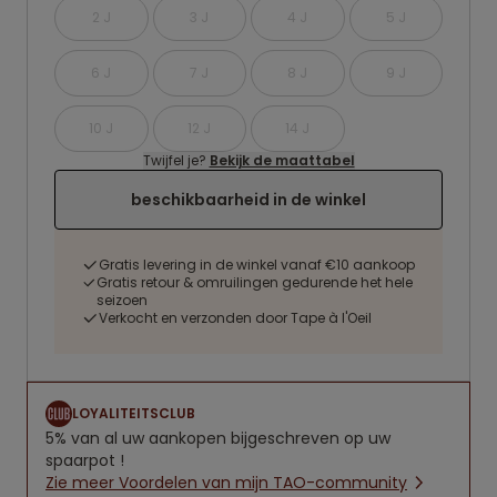
2 J
3 J
4 J
5 J
6 J
7 J
8 J
9 J
10 J
12 J
14 J
Twijfel je?
Bekijk de maattabel
beschikbaarheid in de winkel
Gratis levering in de winkel vanaf €10 aankoop
Gratis retour & omruilingen gedurende het hele
seizoen
Verkocht en verzonden door Tape à l'Oeil
LOYALITEITSCLUB
5% van al uw aankopen bijgeschreven op uw
spaarpot !
Zie meer Voordelen van mijn TAO-community