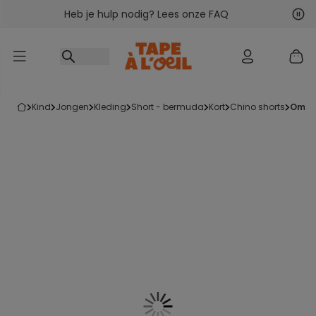
Heb je hulp nodig? Lees onze FAQ
Ga naar inhoud
Vol
Vor
kind
jongen
kleding
short - bermuda
kort
chino shorts
omk