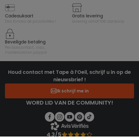
cadeaukaart
gratis levering
des tonnes de possibilités !
levering vanaf 10€ aankoop
beveiligde betaling
per bancontact , visa ,
mastercard en paypal
Houd contact met Tape à l’Oeil, schrijf u in op de
nieuwsbrief !
Ik schrijf me in
WORD LID VAN DE COMMUNITY!
4.3/5