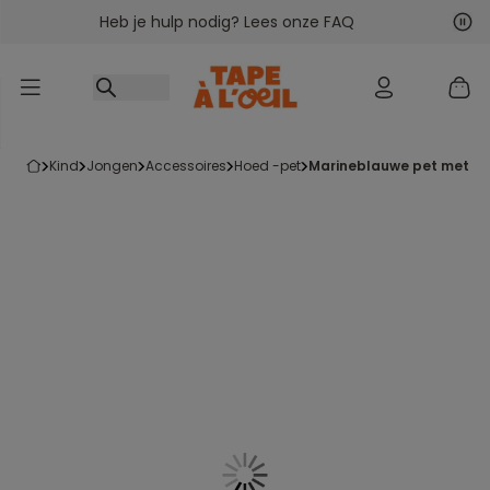
Heb je hulp nodig? Lees onze FAQ
Ga naar inhoud
Vol
Vor
kind
jongen
accessoires
hoed -pet
marineblauwe pet met pr