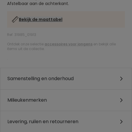
Afstelbaar aan de achterkant.
Bekijk de maattabel
Ref. 31985_01913
Ontdek onze selectie
accessoires voor jongens
en bekijk alle
items uit de collectie.
.
Samenstelling en onderhoud
Milieukenmerken
Levering, ruilen en retourneren