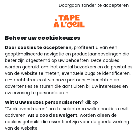
Gebaseerd op 1.358 beoordelingen die gecontroleerd zijn
Doorgaan zonder te accepteren
Bekijk de vertrouwensverklaring
Bekijk de algemene voorwaarden
Download onze applicatie
Ontdek onze applicatie
Beheer uw cookiekeuzes
Door cookies te accepteren,
profiteert u van een
geoptimaliseerde navigatie en productaanbevelingen die
beter zijn afgestemd op uw behoeften. Deze cookies
wie zijn we?
worden gebruikt om: het aantal bezoekers en de prestaties
van de website te meten, eventuele bugs te identificeren,
hulp nodig
u — rechtstreeks of via onze partners — berichten en
advertenties te sturen die aansluiten bij uw interesses en
loyalty club
uw ervaring te personaliseren.
Wilt u uw keuzes personaliseren?
Klik op
onze catalogus
“Cookievoorkeuren” om te selecteren welke cookies u wilt
activeren.
Als u cookies weigert,
worden alleen de
cookies gebruikt die essentieel zijn voor de goede werking
Algemene verkoop en gebruiksvoorwaarden
van de website.
Privacybeleid
*Aanbiedingsvoorwaarden