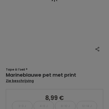
Tape à l'oeil ®
Marineblauwe pet met print
Zie beschrijving
8,99 €
2-3 J
4-6 J
8-10 J
12-14 J