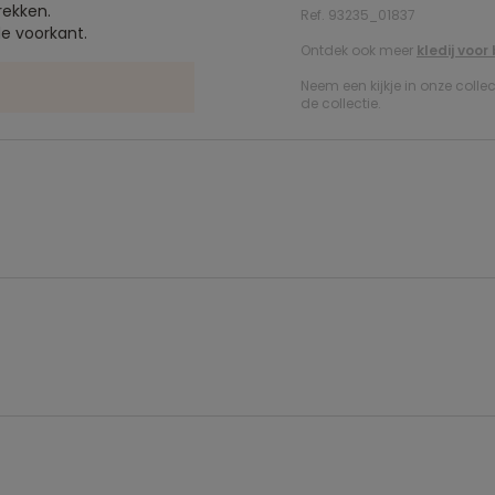
rekken.
Ref. 93235_01837
e voorkant.
Ontdek ook meer
kledij voo
Neem een kijkje in onze colle
de collectie.