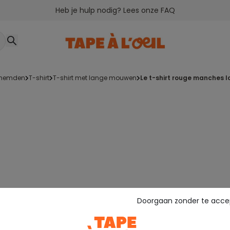
Heb je hulp nodig? Lees onze FAQ
verhemden
t-shirt
t-shirt met lange mouwen
le t-shirt rouge manches 
Doorgaan zonder te acce