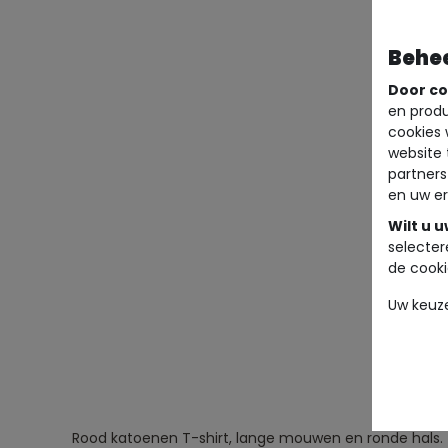
Behe
Door co
en produ
cookies 
website 
partners
en uw er
Wilt u 
selecter
de cooki
Uw keuz
Rood katoenen T-shirt, lange mouwen en ronde hals.