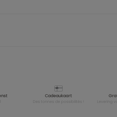
enst
cadeaukaart
gr
l
des tonnes de possibilités !
levering 