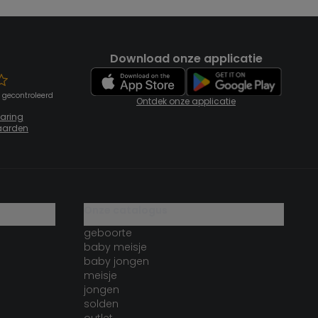
Download onze applicatie
 gecontroleerd
Ontdek onze applicatie
laring
aarden
onze catalogus
geboorte
baby meisje
baby jongen
meisje
jongen
solden
outlet