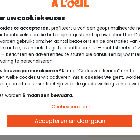
er uw cookiekeuzes
okies te accepteren,
profiteert u van een geoptimaliseerde n
ctaanbevelingen die beter zijn afgestemd op uw behoeften. D
worden gebruikt om: het aantal bezoekers en de prestaties van
te meten, eventuele bugs te identificeren, u — rechtstreeks of 
 — berichten en advertenties te sturen die aansluiten bij uw int
varing te personaliseren.
uw keuzes personaliseren?
Klik op “Cookievoorkeuren” om te
en welke cookies u wilt activeren.
Als u cookies weigert,
worden
es gebruikt die essentieel zijn voor de goede werking van de web
es worden
6 maanden bewaard.
Cookievoorkeuren
Beschrijving
Accepteren en doorgaan