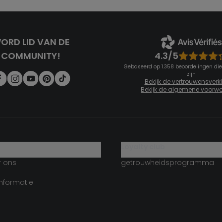
ORD LID VAN DE
4.3/5
COMMUNITY!
Gebaseerd op 1.358 beoordelingen die
zijn
Bekijk de vertrouwensverk
Bekijk de algemene voorw
g
loyalty club
r ons
getrouwheidsprogramma
informatie