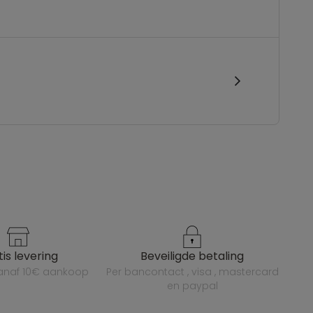
atis levering
beveiligde betaling
vanaf 10€ aankoop
per bancontact , visa , mastercard
en paypal