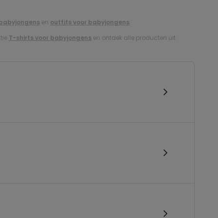
r babyjongens
en
outfits voor babyjongens
.
ctie
T-shirts voor babyjongens
en ontdek alle producten uit