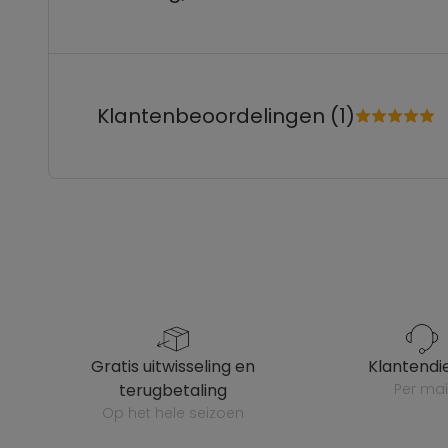
Klantenbeoordelingen (1)
gratis uitwisseling en
klantendi
terugbetaling
per mai
op het hele seizoen