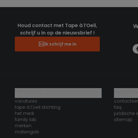
Houd contact met Tape à l’Oeil,
W
schrijf u in op de nieuwsbrief !
Ik schrijf me in
wie zijn we?
hulp nodi
vacatures
contactee
tape à l'oeil stichting
faq
het merk
juridische 
family lab
sitemap
merken
matengids