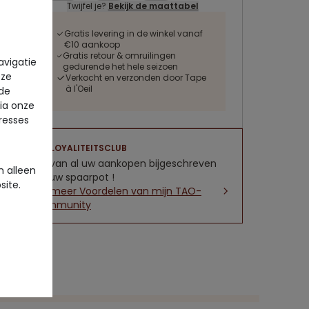
Twijfel je?
Bekijk de maattabel
Gratis levering in de winkel vanaf
€10 aankoop
Gratis retour & omruilingen
avigatie
gedurende het hele seizoen
eze
Verkocht en verzonden door Tape
à l'Oeil
 de
via onze
eresses
LOYALITEITSCLUB
5% van al uw aankopen bijgeschreven
 alleen
op uw spaarpot !
site.
Zie meer Voordelen van mijn TAO-
community