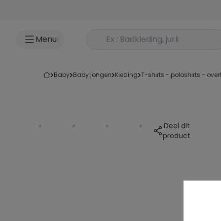
Ga naar inhoud
Rechercher un produit
Menu
baby
baby jongen
kleding
t-shirts - poloshirts - o
Deel dit
product