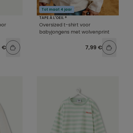
Tot maat 4 jaar
TAPE À L'OEIL ®
oor
Oversized t-shirt voor
babyjongens met wolvenprint
9 €
7,99 €