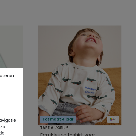
pteren
Tot maat 4 jaar
+1
avigatie
eze
TAPE À L'OEIL ®
 de
jongens
Ecrukleurig t-shirt voor