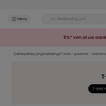
Ga naar inhoud
Rechercher un produit
Menu
5%* van al uw aank
baby
baby jongen
kleding
t-shirts - poloshirts - overhem
T
T-shirt