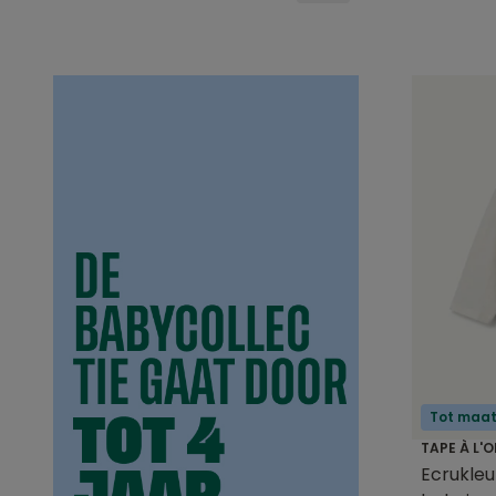
Tot maat
TAPE À L'O
Ecrukleu