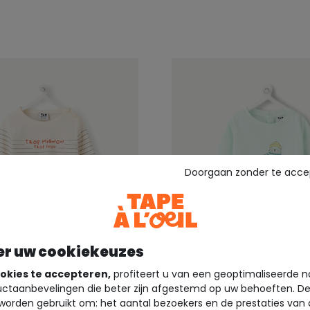
Doorgaan zonder te acce
er uw cookiekeuzes
 4 jaar
+1
Tot maat 4 jaar
okies te accepteren,
profiteert u van een geoptimaliseerde n
ctaanbevelingen die beter zijn afgestemd op uw behoeften. D
EIL ®
TAPE À L'OEIL ®
worden gebruikt om: het aantal bezoekers en de prestaties van
rig gestreept t-shirt
Blauw t-shirt voor baby