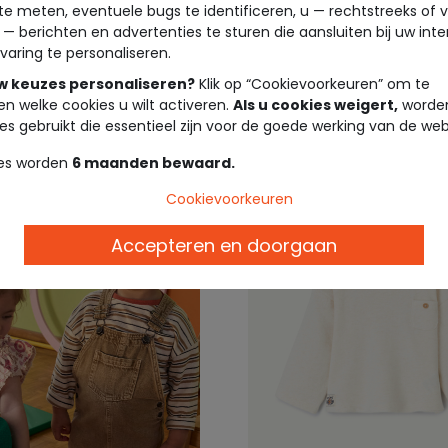
te meten, eventuele bugs te identificeren, u — rechtstreeks of 
byjongens
met zeeleeuwprint
 — berichten en advertenties te sturen die aansluiten bij uw int
varing te personaliseren.
6,99 €
7,9
uw keuzes personaliseren?
Klik op “Cookievoorkeuren” om te
en welke cookies u wilt activeren.
Als u cookies weigert,
worden
es gebruikt die essentieel zijn voor de goede werking van de web
es worden
6 maanden bewaard.
Cookievoorkeuren
Accepteren en doorgaan