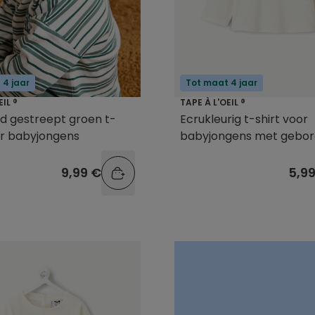
 4 jaar
Tot maat 4 jaar
EIL ®
TAPE À L'OEIL ®
d gestreept groen t-
Ecrukleurig t-shirt voor
or babyjongens
babyjongens met gebor
tekst
9,99 €
5,9