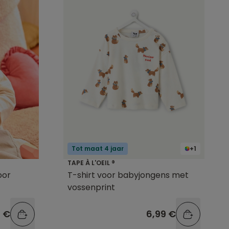
Tot maat 4 jaar
+1
TAPE À L'OEIL ®
oor
T-shirt voor babyjongens met
vossenprint
9 €
6,99 €