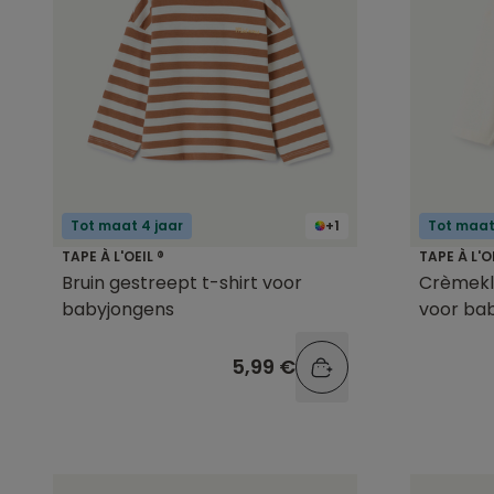
Tot maat 4 jaar
+1
Tot maat
TAPE À L'OEIL ®
TAPE À L'O
Bruin gestreept t-shirt voor
Crèmekle
babyjongens
voor ba
5,99 €