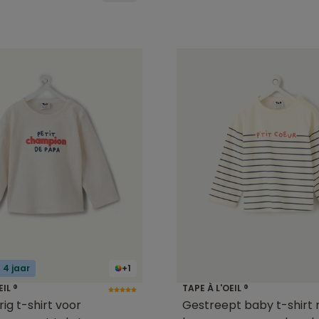
 4 jaar
+1
EIL ®
TAPE À L'OEIL ®
rig t-shirt voor
Gestreept baby t-shirt