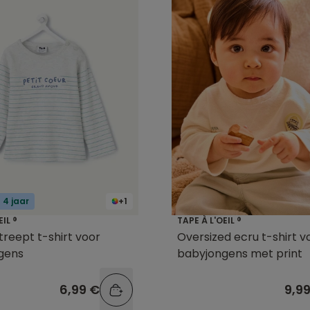
 4 jaar
+1
EIL ®
TAPE À L'OEIL ®
streept t-shirt voor
Oversized ecru t-shirt v
gens
babyjongens met print
6,99 €
9,9