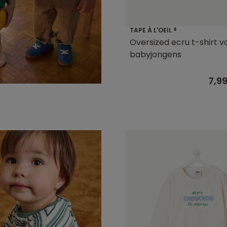
TAPE À L'OEIL ®
Oversized ecru t-shirt v
babyjongens
7,9