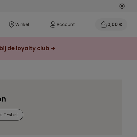
Volgen
Vorige
Winkel
Account
0,00 €
j de loyalty club ➔
en
 T-shirt