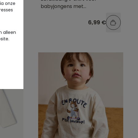
via onze
babyjongens met
eresses
krokodillenprint
9 €
6,99 €
 alleen
site.