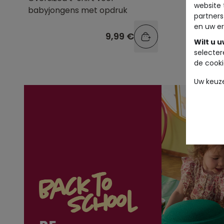
website 
babyjongens met opdruk
voor ba
partners
en uw er
9,99 €
Wilt u 
selecter
de cooki
Uw keuz