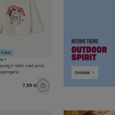
 4 jaar
EIL ®
urig t-shirt met print
byjongens
7,99 €