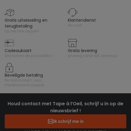
gratis uitwisseling en
klantendienst
per mail
terugbetaling
op het hele seizoen
cadeaukaart
gratis levering
des tonnes de possibilités !
levering vanaf 10€ aankoop
beveiligde betaling
per bancontact , visa ,
mastercard en paypal
Houd contact met Tape à l’Oeil, schrijf u in op de
nieuwsbrief !
Ik schrijf me in