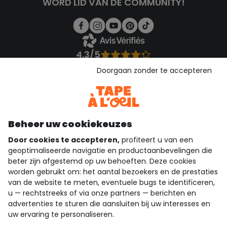
WORD LID VAN DE COMMUNITY!
4.3/5
Gebaseerd op 1.355 beoordelingen die gecontroleerd zijn
Doorgaan zonder te accepteren
Bekijk de vertrouwensverklaring
Bekijk de algemene voorwaarden
Download onze applicatie
Ontdek onze applicatie
Beheer uw cookiekeuzes
Door cookies te accepteren,
profiteert u van een
geoptimaliseerde navigatie en productaanbevelingen die
beter zijn afgestemd op uw behoeften. Deze cookies
wie zijn we?
worden gebruikt om: het aantal bezoekers en de prestaties
van de website te meten, eventuele bugs te identificeren,
hulp nodig
u — rechtstreeks of via onze partners — berichten en
advertenties te sturen die aansluiten bij uw interesses en
loyalty club
uw ervaring te personaliseren.