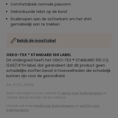
Comfortabele normale pasvorm
Geborduurde tekst op de borst
Drukknopen aan de achterkant om het shirt
gemakkelijk aan te trekken
Bekijk de maattabel
OEKO-TEX ® STANDARD 100 LABEL
Dit ondergoed heeft het OEKO-TEX ® STANDARD 100 CQ
1246/1 IFTH label, dat garandeert dat dit product geen
schadelijke stoffen bevat in hoeveelheden die schadelijk
kunnen zijn voor de gezondheid.
Ref. 21723_80068
Neem een kijkje in onze collectie
T-shirts voor babyjongens
en
ontdek alle producten uit de collectie.
Ontdek ook meer
kledij voor babyjongens
en
outfits voor
babyjongens
.