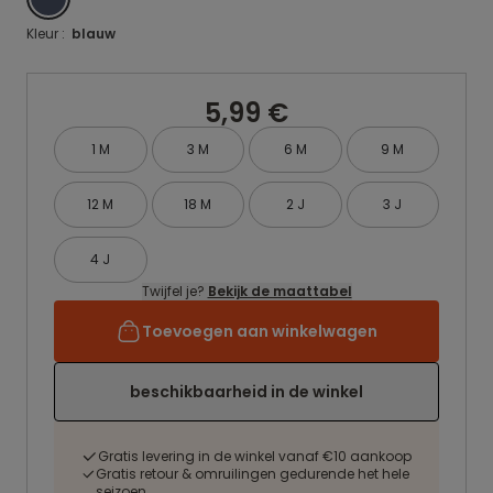
Kleur :
blauw
5,99 €
1 M
3 M
6 M
9 M
12 M
18 M
2 J
3 J
4 J
Twijfel je?
Bekijk de maattabel
Toevoegen aan winkelwagen
beschikbaarheid in de winkel
Gratis levering in de winkel vanaf €10 aankoop
Gratis retour & omruilingen gedurende het hele
seizoen