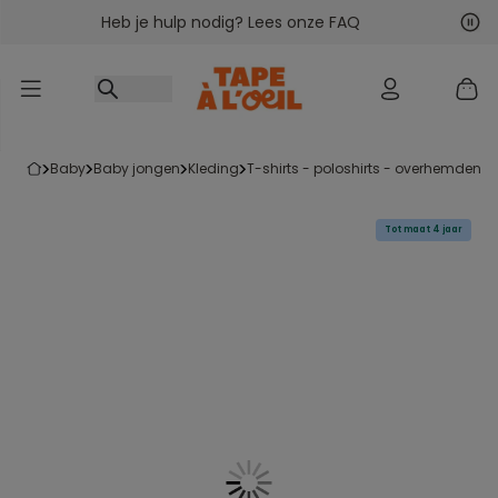
Heb je hulp nodig? Lees onze FAQ
Ga naar inhoud
Vol
Vor
baby
baby jongen
kleding
t-shirts - poloshirts - overhemden
Tot maat 4 jaar