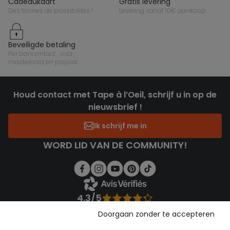
cadeaukaart
gratis levering
des tonnes de possibilités !
levering vanaf 10€ aankoop
beveiligde betaling
per bancontact , visa ,
mastercard en paypal
Houd contact met Tape à l’Oeil, schrijf u in op de
nieuwsbrief !
Ik schrijf me in
WORD LID VAN DE COMMUNITY!
4.3/5
Gebaseerd op 1.356 beoordelingen die gecontroleerd zijn
Doorgaan zonder te accepteren
Bekijk de vertrouwensverklaring
Bekijk de algemene voorwaarden