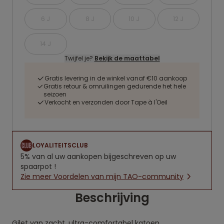
6 J
8 J
10 J
12 J
14 J
Twijfel je?
Bekijk de maattabel
Gratis levering in de winkel vanaf €10 aankoop
Gratis retour & omruilingen gedurende het hele
seizoen
Verkocht en verzonden door Tape à l'Oeil
LOYALITEITSCLUB
5% van al uw aankopen bijgeschreven op uw
spaarpot !
Zie meer Voordelen van mijn TAO-community
Beschrijving
Gilet van zacht, ultra-comfortabel katoen.