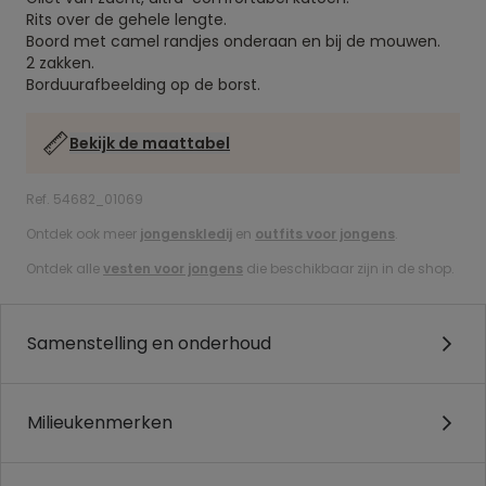
Rits over de gehele lengte.
Boord met camel randjes onderaan en bij de mouwen.
2 zakken.
Borduurafbeelding op de borst.
Bekijk de maattabel
Ref. 54682_01069
Ontdek ook meer
jongenskledij
en
outfits voor jongens
.
Ontdek alle
vesten voor jongens
die beschikbaar zijn in de shop.
Samenstelling en onderhoud
Milieukenmerken