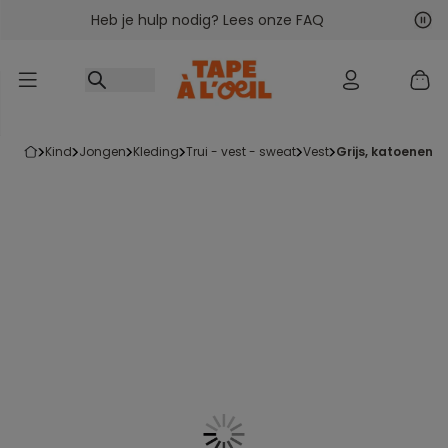
Heb je hulp nodig? Lees onze FAQ
Ga naar inhoud
Vol
Vor
kind
jongen
kleding
trui - vest - sweat
vest
grijs, katoenen g