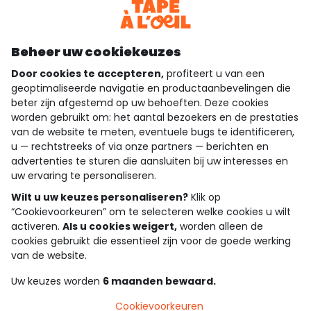
Download onze applicatie
Ontdek onze applicatie
Beheer uw cookiekeuzes
Door cookies te accepteren,
profiteert u van een
geoptimaliseerde navigatie en productaanbevelingen die
beter zijn afgestemd op uw behoeften. Deze cookies
wie zijn we?
worden gebruikt om: het aantal bezoekers en de prestaties
van de website te meten, eventuele bugs te identificeren,
hulp nodig
u — rechtstreeks of via onze partners — berichten en
advertenties te sturen die aansluiten bij uw interesses en
loyalty club
uw ervaring te personaliseren.
Wilt u uw keuzes personaliseren?
Klik op
onze catalogus
“Cookievoorkeuren” om te selecteren welke cookies u wilt
activeren.
Als u cookies weigert,
worden alleen de
cookies gebruikt die essentieel zijn voor de goede werking
Algemene verkoop en gebruiksvoorwaarden
van de website.
Privacybeleid
*Aanbiedingsvoorwaarden
Uw keuzes worden
6 maanden bewaard.
Cookies en persoonsgegevens
Accessibilité : partiellement conforme
Cookievoorkeuren
Cookie settings