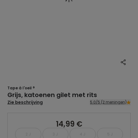
Tape à l'oeil ®
Grijs, katoenen gilet met rits
Zie beschrijving
5.0/5 (2 meningen)
14,99 €
2 J
3 J
4 J
5 J