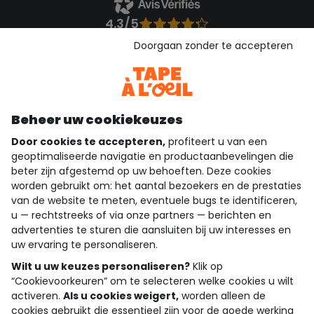
4.3/5
Gebaseerd op 1.358 beoordelingen die gecontroleerd zijn
Doorgaan zonder te accepteren
Bekijk de vertrouwensverklaring
Bekijk de algemene voorwaarden
Download onze applicatie
Ontdek onze applicatie
Beheer uw cookiekeuzes
Door cookies te accepteren,
profiteert u van een
geoptimaliseerde navigatie en productaanbevelingen die
beter zijn afgestemd op uw behoeften. Deze cookies
wie zijn we?
worden gebruikt om: het aantal bezoekers en de prestaties
van de website te meten, eventuele bugs te identificeren,
hulp nodig
u — rechtstreeks of via onze partners — berichten en
advertenties te sturen die aansluiten bij uw interesses en
loyalty club
uw ervaring te personaliseren.
Wilt u uw keuzes personaliseren?
Klik op
onze catalogus
“Cookievoorkeuren” om te selecteren welke cookies u wilt
activeren.
Als u cookies weigert,
worden alleen de
cookies gebruikt die essentieel zijn voor de goede werking