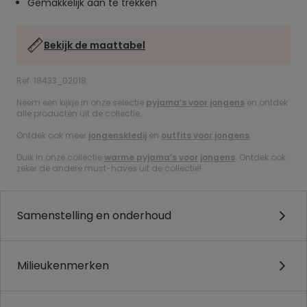
Gemakkelijk aan te trekken
Bekijk de maattabel
Ref. 18433_02018
Neem een kijkje in onze selectie
pyjama’s voor jongens
en ontdek
alle producten uit de collectie.
Ontdek ook meer
jongenskledij
en
outfits voor jongens
.
Duik in onze collectie
warme pyjama’s voor jongens
. Ontdek ook
zeker de andere must-haves uit de collectie!
Samenstelling en onderhoud
Milieukenmerken