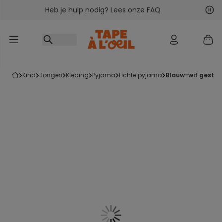
Heb je hulp nodig? Lees onze FAQ
Ga naar inhoud
Vol
Vor
kind
jongen
kleding
pyjama
lichte pyjama
blauw-wit gestr