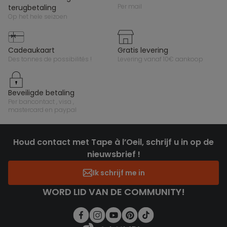
per mail
terugbetaling
op het hele seizoen
cadeaukaart
gratis levering
des tonnes de possibilités !
levering vanaf 10€ aankoop
beveiligde betaling
per bancontact , visa ,
mastercard en paypal
Houd contact met Tape à l’Oeil, schrijf u in op de
nieuwsbrief !
Ik schrijf me in
WORD LID VAN DE COMMUNITY!