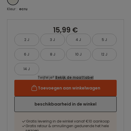
Kleur :
ecru
15,99 €
2 J
3 J
4 J
5 J
6 J
8 J
10 J
12 J
14 J
Twijfel je?
Bekijk de maattabel
Toevoegen aan winkelwagen
beschikbaarheid in de winkel
Gratis levering in de winkel vanaf €10 aankoop
Gratis retour & omruilingen gedurende het hele
seizoen