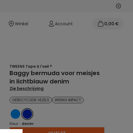
Volgen
Vorige
Winkel
Account
0,00 €
TWEENS Tape à l'oeil ®
Baggy bermuda voor meisjes
in lichtblauw denim
Zie beschrijving
GERECYCLEDE VEZELS
WEINIG IMPACT
BLAUW
DENIM
Kleur :
denim