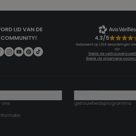
ORD LID VAN DE
4.3/5
COMMUNITY!
Gebaseerd op 1.358 beoordelingen die
zijn
Bekijk de vertrouwensverk
Bekijk de algemene voorw
g
loyalty club
r ons
getrouwheidsprogramma
informatie