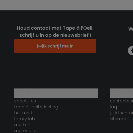
Houd contact met Tape à l’Oeil,
W
schrijf u in op de nieuwsbrief !
Ik schrijf me in
wie zijn we?
hulp nodi
vacatures
contactee
tape à l'oeil stichting
faq
het merk
juridische 
family lab
sitemap
merken
matengids