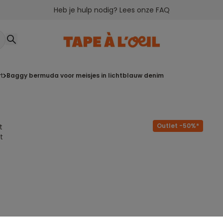
Heb je hulp nodig? Lees onze FAQ
rt
baggy bermuda voor meisjes in lichtblauw denim
Outlet -50%*
t
t