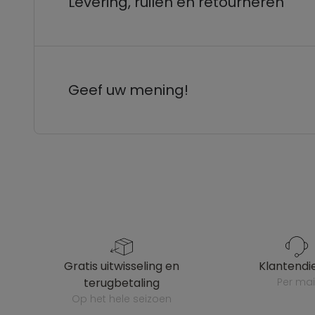
Levering, ruilen en retourneren
Geef uw mening!
gratis uitwisseling en
klantendi
terugbetaling
per mai
op het hele seizoen