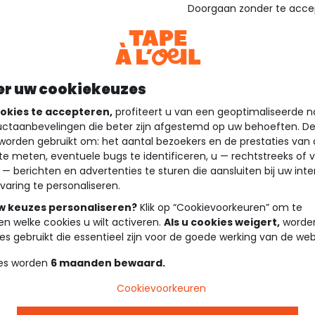
Doorgaan zonder te acce
er uw cookiekeuzes
okies te accepteren,
profiteert u van een geoptimaliseerde n
ctaanbevelingen die beter zijn afgestemd op uw behoeften. D
worden gebruikt om: het aantal bezoekers en de prestaties van
te meten, eventuele bugs te identificeren, u — rechtstreeks of 
 — berichten en advertenties te sturen die aansluiten bij uw int
varing te personaliseren.
uw keuzes personaliseren?
Klik op “Cookievoorkeuren” om te
en welke cookies u wilt activeren.
Als u cookies weigert,
worden
es gebruikt die essentieel zijn voor de goede werking van de web
es worden
6 maanden bewaard.
Cookievoorkeuren