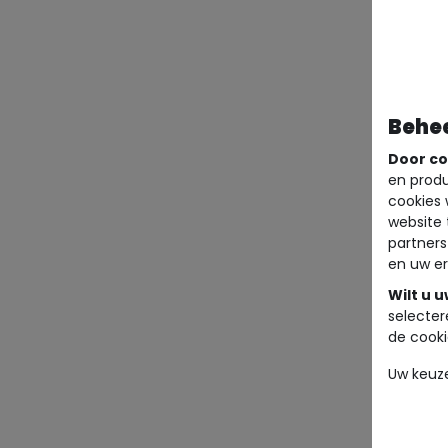
Behe
Door co
en produ
cookies 
website 
partners
en uw er
Wilt u 
selecter
de cooki
Uw keuz