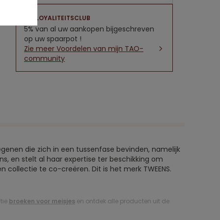
LOYALITEITSCLUB
5% van al uw aankopen bijgeschreven
op uw spaarpot !
Zie meer Voordelen van mijn TAO-
community
egenen die zich in een tussenfase bevinden, namelijk
ns, en stelt al haar expertise ter beschikking om
collectie te co-creëren. Dit is het merk TWEENS.
ctie
broeken voor meisjes
en ontdek alle producten uit de