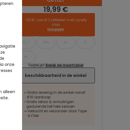
OUTLET
pteren
19,99 €
-50%* vanaf 2 artikelen met Loyalty
club
Inloggen
10 J
XXS
XS
S
avigatie
eze
M
 de
via onze
Twijfel je?
Bekijk de maattabel
eresses
beschikbaarheid in de winkel
 alleen
Gratis levering in de winkel vanaf
€10 aankoop
site.
Gratis retour & omruilingen
gedurende het hele seizoen
Verkocht en verzonden door Tape
à l'Oeil