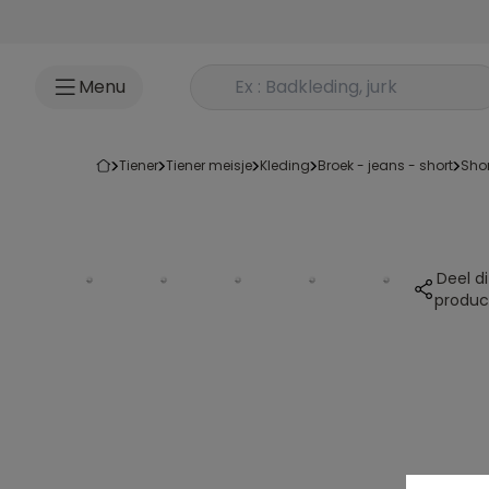
Ga naar inhoud
Rechercher un produit
Menu
tiener
tiener meisje
kleding
broek - jeans - short
sho
Deel di
produc