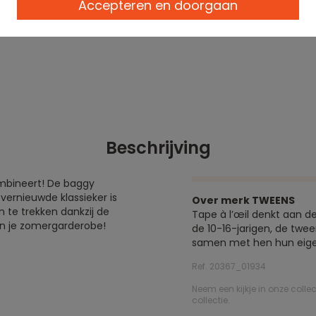
Accepteren en doorgaan
Beschrijving
ombineert! De baggy
vernieuwde klassieker is
Over merk TWEENS
n te trekken dankzij de
Tape à l’œil denkt aan d
 in je zomergarderobe!
de 10-16-jarigen, de twee
samen met hen hun eigen 
Ref. 20367_01934
Neem een kijkje in onze colle
collectie.