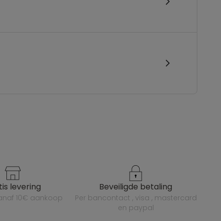
atis levering
beveiligde betaling
vanaf 10€ aankoop
per bancontact , visa , mastercard
en paypal