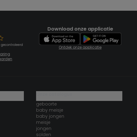
Download onze applicatie
 gecontroleerd
Ontdek onze applicatie
laring
aarden
onze catalogus
geboorte
baby meisje
baby jongen
meisje
jongen
solden