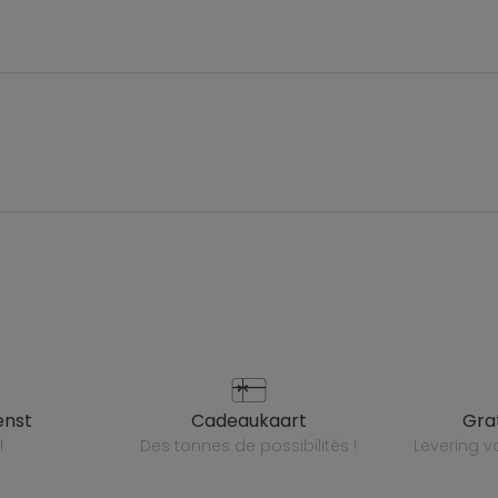
enst
cadeaukaart
gr
l
des tonnes de possibilités !
levering 