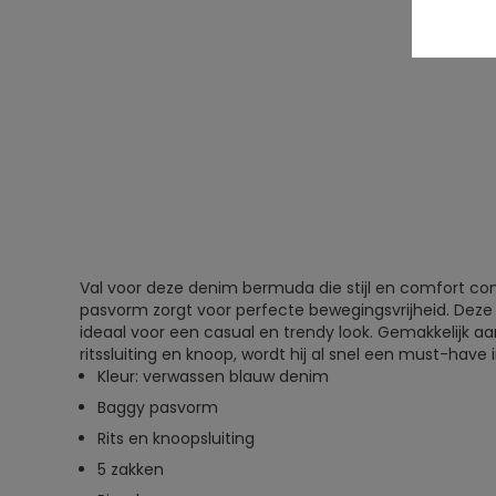
Val voor deze denim bermuda die stijl en comfort c
pasvorm zorgt voor perfecte bewegingsvrijheid. Deze 
ideaal voor een casual en trendy look. Gemakkelijk aa
ritssluiting en knoop, wordt hij al snel een must-have
Kleur: verwassen blauw denim
Baggy pasvorm
Rits en knoopsluiting
5 zakken