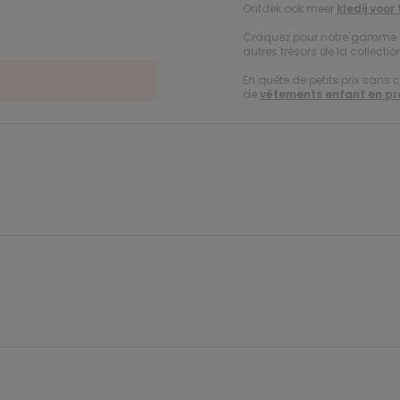
Ontdek ook meer
kledij voor
Craquez pour notre gamme
autres trésors de la collection
En quête de petits prix sans 
de
vêtements enfant en p