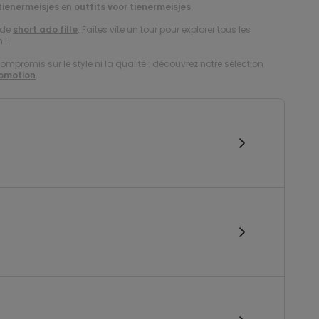
 tienermeisjes
en
outfits voor tienermeisjes
.
 de
short ado fille
. Faites vite un tour pour explorer tous les
 !
compromis sur le style ni la qualité : découvrez notre sélection
romotion
.