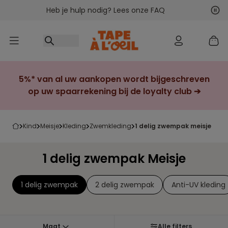
Heb je hulp nodig? Lees onze FAQ
Ga naar inhoud
Vol
Vor
5%* van al uw aankopen wordt bijgeschreven
op uw spaarrekening bij de loyalty club ➔
kind
meisje
kleding
zwemkleding
1 delig zwempak meisje
1 delig zwempak Meisje
1 delig zwempak
2 delig zwempak
Anti-UV kleding
Maat
Alle filters