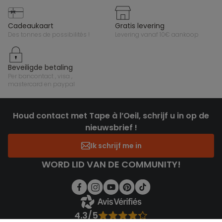
cadeaukaart
gratis levering
des tonnes de possibilités !
levering vanaf 10€ aankoop
beveiligde betaling
per bancontact , visa ,
mastercard en paypal
Houd contact met Tape à l’Oeil, schrijf u in op de
nieuwsbrief !
Ik schrijf me in
WORD LID VAN DE COMMUNITY!
4.3/5