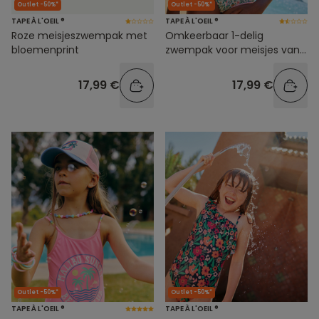
Outlet -50%*
Outlet -50%*
TAPE À L'OEIL ®
TAPE À L'OEIL ®
Roze meisjeszwempak met
Omkeerbaar 1-delig
bloemenprint
zwempak voor meisjes van
gerecyclede vezels met
prints
17,99 €
17,99 €
Outlet -50%*
Outlet -50%*
TAPE À L'OEIL ®
TAPE À L'OEIL ®