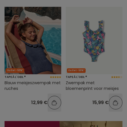
Outlet -50%*
Outlet -50%*
TAPE À L'OEIL ®
TAPE À L'OEIL ®
Blauw meisjeszwempak met
Zwempak met
ruches
bloemenprint voor meisjes
12,99 €
15,99 €