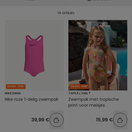
14 artikels
Outlet -30%*
Outlet -50%*
NIKE SWIM
TAPE À L'OEIL ®
Nike roze 1-delig zwempak
Zwempak met tropische
print voor meisjes
39,99 €
15,99 €