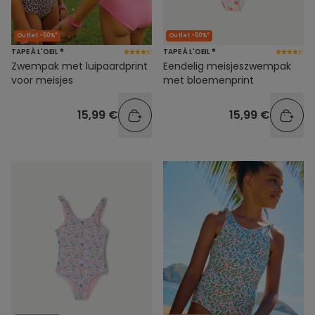
Outlet -50%*
Outlet -50%*
TAPE À L'OEIL ®
TAPE À L'OEIL ®
Zwempak met luipaardprint
Eendelig meisjeszwempak
voor meisjes
met bloemenprint
15,99 €
15,99 €