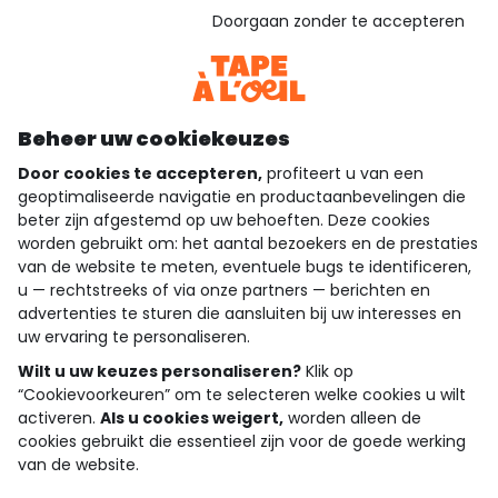
Gebaseerd op 1.356 beoordelingen die gecontroleerd zijn
Doorgaan zonder te accepteren
Bekijk de vertrouwensverklaring
Bekijk de algemene voorwaarden
Download onze applicatie
Ontdek onze applicatie
Beheer uw cookiekeuzes
Door cookies te accepteren,
profiteert u van een
geoptimaliseerde navigatie en productaanbevelingen die
beter zijn afgestemd op uw behoeften. Deze cookies
wie zijn we?
worden gebruikt om: het aantal bezoekers en de prestaties
van de website te meten, eventuele bugs te identificeren,
hulp nodig
u — rechtstreeks of via onze partners — berichten en
advertenties te sturen die aansluiten bij uw interesses en
loyalty club
uw ervaring te personaliseren.
onze catalogus
Wilt u uw keuzes personaliseren?
Klik op
“Cookievoorkeuren” om te selecteren welke cookies u wilt
activeren.
Als u cookies weigert,
worden alleen de
cookies gebruikt die essentieel zijn voor de goede werking
Algemene verkoop en gebruiksvoorwaarden
van de website.
Privacybeleid
*Aanbiedingsvoorwaarden