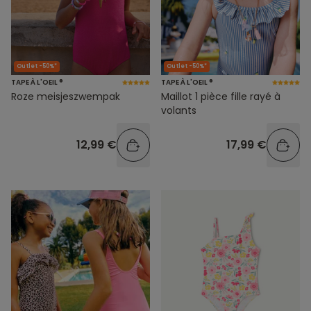
Outlet -50%*
Outlet -50%*
TAPE À L'OEIL ®
TAPE À L'OEIL ®
Roze meisjeszwempak
Maillot 1 pièce fille rayé à
volants
12,99 €
17,99 €