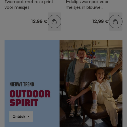
Zwempak met roze print
1-delig zwempak voor
voor meisjes
meisjes in blauwe
gerecyclede vezels met
bloemenprint
12,99 €
12,99 €