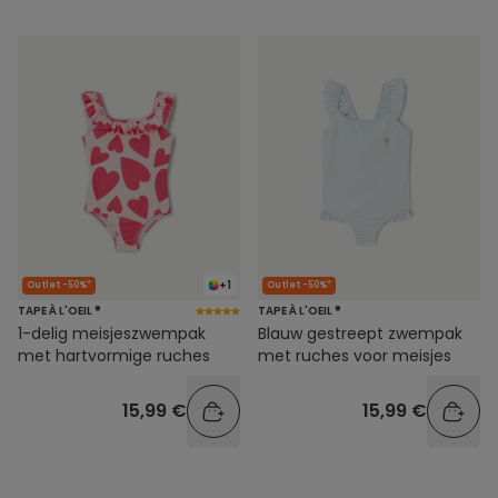
+1
Outlet -50%*
Outlet -50%*
TAPE À L'OEIL ®
TAPE À L'OEIL ®
1-delig meisjeszwempak
Blauw gestreept zwempak
met hartvormige ruches
met ruches voor meisjes
15,99 €
15,99 €