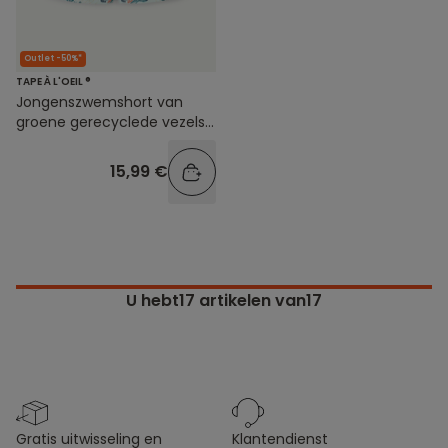
Outlet -50%*
TAPE À L'OEIL ®
Jongenszwemshort van
groene gerecyclede vezels
met palmpjesprint
15,99 €
U hebt
17
artikelen van17
gratis uitwisseling en
klantendienst