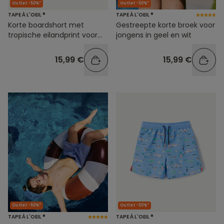
Outlet -50%*
Outlet -50%*
TAPE À L'OEIL ®
TAPE À L'OEIL ®
Korte boardshort met
Gestreepte korte broek voor
tropische eilandprint voor
jongens in geel en wit
jongens
15,99 €
15,99 €
Outlet -50%*
Outlet -50%*
TAPE À L'OEIL ®
TAPE À L'OEIL ®