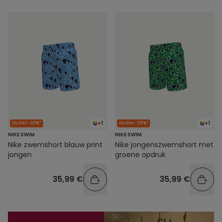
+1
+1
Outlet -30%*
Outlet -30%*
NIKE SWIM
NIKE SWIM
Nike zwemshort blauw print
Nike jongenszwemshort met
jongen
groene opdruk
35,99 €
35,99 €