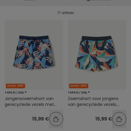
17 artikels
Outlet -60%*
Outlet -60%*
TAPE À L'OEIL ®
TAPE À L'OEIL ®
Jongenszwemshort van
Zwemshort voor jongens
gerecyclede vezels met
van gerecyclede vezels,
bladprint
kleurrijke print
15,99 €
15,99 €