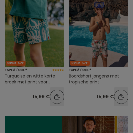
Outlet -50%*
Outlet -50%*
TAPE À L'OEIL ®
TAPE À L'OEIL ®
Turquoise en witte korte
Boardshort jongens met
broek met print voor
tropische print
jongens
15,99 €
15,99 €