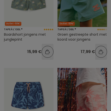
Outlet -50%*
Outlet -50%*
TAPE À L'OEIL ®
TAPE À L'OEIL ®
Boardshort jongens met
Groen gestreepte short met
jungleprint
koord voor jongens
15,99 €
17,99 €