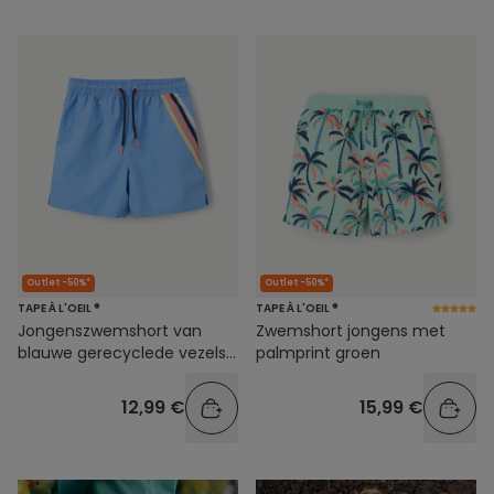
Outlet -50%*
Outlet -50%*
TAPE À L'OEIL ®
TAPE À L'OEIL ®
Jongenszwemshort van
Zwemshort jongens met
blauwe gerecyclede vezels
palmprint groen
met strepen
12,99 €
15,99 €