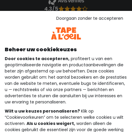
4.3/5
Gebaseerd op 1.356 beoordelingen die gecontroleerd zijn
Doorgaan zonder te accepteren
Bekijk de vertrouwensverklaring
Bekijk de algemene voorwaarden
Download onze applicatie
Ontdek onze applicatie
Beheer uw cookiekeuzes
Door cookies te accepteren,
profiteert u van een
geoptimaliseerde navigatie en productaanbevelingen die
beter zijn afgestemd op uw behoeften. Deze cookies
wie zijn we?
worden gebruikt om: het aantal bezoekers en de prestaties
van de website te meten, eventuele bugs te identificeren,
hulp nodig
u — rechtstreeks of via onze partners — berichten en
advertenties te sturen die aansluiten bij uw interesses en
loyalty club
uw ervaring te personaliseren.
onze catalogus
Wilt u uw keuzes personaliseren?
Klik op
“Cookievoorkeuren” om te selecteren welke cookies u wilt
activeren.
Als u cookies weigert,
worden alleen de
cookies gebruikt die essentieel zijn voor de goede werking