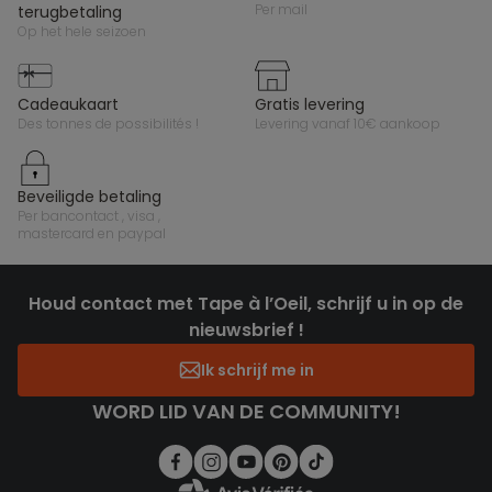
per mail
terugbetaling
op het hele seizoen
cadeaukaart
gratis levering
des tonnes de possibilités !
levering vanaf 10€ aankoop
beveiligde betaling
per bancontact , visa ,
mastercard en paypal
Houd contact met Tape à l’Oeil, schrijf u in op de
nieuwsbrief !
Ik schrijf me in
WORD LID VAN DE COMMUNITY!