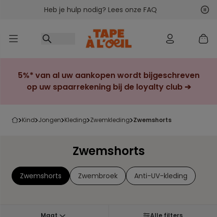
Heb je hulp nodig? Lees onze FAQ
Ga naar inhoud
Vol
Vor
5%* van al uw aankopen wordt bijgeschreven
op uw spaarrekening bij de loyalty club ➔
kind
jongen
kleding
zwemkleding
zwemshorts
Zwemshorts
Zwemshorts
Zwembroek
Anti-UV-kleding
Maat
Alle filters