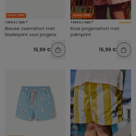
Outlet -50%*
Outlet -50%*
TAPE À L'OEIL ®
TAPE À L'OEIL ®
Blauwe zwemshort met
Roze jongensshort met
bladerprint voor jongens
palmprint
15,99 €
15,99 €