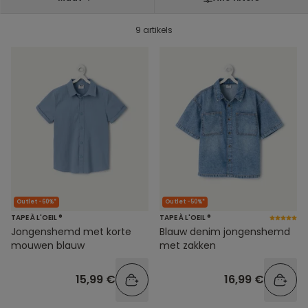
9 artikels
Outlet -60%*
Outlet -50%*
TAPE À L'OEIL ®
TAPE À L'OEIL ®
Jongenshemd met korte
Blauw denim jongenshemd
mouwen blauw
met zakken
15,99 €
16,99 €