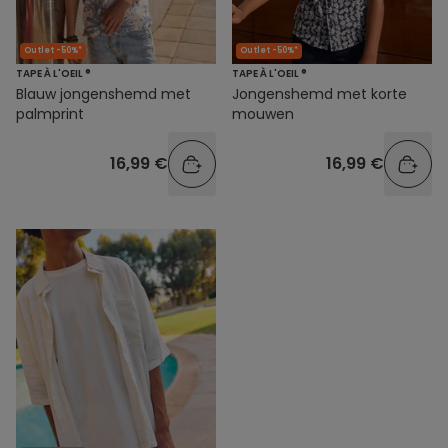
Outlet -50%*
Outlet -50%*
TAPE À L'OEIL ®
TAPE À L'OEIL ®
Blauw jongenshemd met
Jongenshemd met korte
palmprint
mouwen
16,99 €
16,99 €