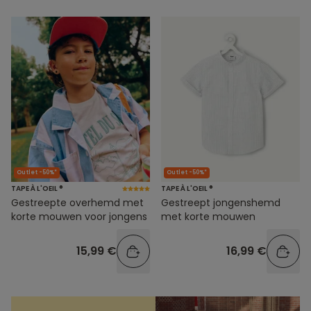
Outlet -50%*
Outlet -50%*
TAPE À L'OEIL ®
TAPE À L'OEIL ®
Gestreepte overhemd met
Gestreept jongenshemd
korte mouwen voor jongens
met korte mouwen
15,99 €
16,99 €