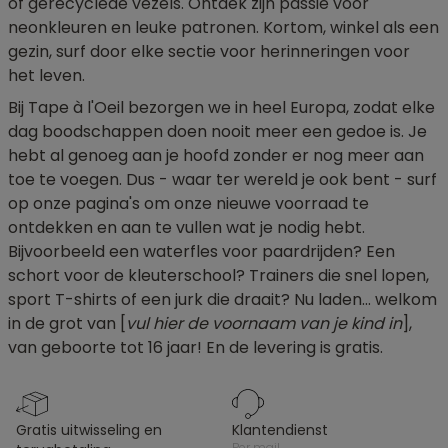
of gerecyclede vezels. Ontdek zijn passie voor
neonkleuren en leuke patronen. Kortom, winkel als een
gezin, surf door elke sectie voor herinneringen voor
het leven.
Bij Tape à l'Oeil bezorgen we in heel Europa, zodat elke
dag boodschappen doen nooit meer een gedoe is. Je
hebt al genoeg aan je hoofd zonder er nog meer aan
toe te voegen. Dus - waar ter wereld je ook bent - surf
op onze pagina's om onze nieuwe voorraad te
ontdekken en aan te vullen wat je nodig hebt.
Bijvoorbeeld een waterfles voor paardrijden? Een
schort voor de kleuterschool? Trainers die snel lopen,
sport T-shirts of een jurk die draait? Nu laden... welkom
in de grot van [
vul hier de voornaam van je kind in
],
van geboorte tot 16 jaar! En de levering is gratis.
gratis uitwisseling en
klantendienst
per mail