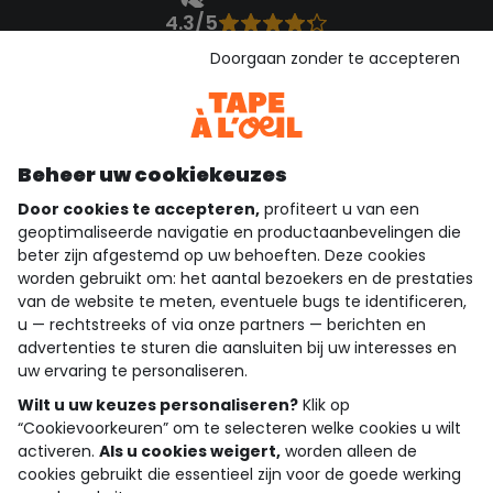
4.3/5
Gebaseerd op 1.356 beoordelingen die gecontroleerd zijn
Doorgaan zonder te accepteren
Bekijk de vertrouwensverklaring
Bekijk de algemene voorwaarden
Download onze applicatie
Ontdek onze applicatie
Beheer uw cookiekeuzes
Door cookies te accepteren,
profiteert u van een
geoptimaliseerde navigatie en productaanbevelingen die
beter zijn afgestemd op uw behoeften. Deze cookies
wie zijn we?
worden gebruikt om: het aantal bezoekers en de prestaties
van de website te meten, eventuele bugs te identificeren,
hulp nodig
u — rechtstreeks of via onze partners — berichten en
advertenties te sturen die aansluiten bij uw interesses en
loyalty club
uw ervaring te personaliseren.
onze catalogus
Wilt u uw keuzes personaliseren?
Klik op
“Cookievoorkeuren” om te selecteren welke cookies u wilt
activeren.
Als u cookies weigert,
worden alleen de
cookies gebruikt die essentieel zijn voor de goede werking
Algemene verkoop en gebruiksvoorwaarden