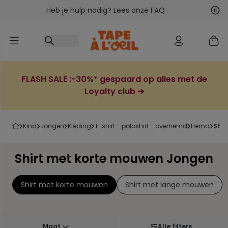
Heb je hulp nodig? Lees onze FAQ
Ga naar inhoud
Vol
Vor
FLASH SALE :-30%* gespaard op alles met de
Loyalty club ➔
kind
jongen
kleding
t-shirt - poloshirt - overhemd
hemd
shi
Shirt met korte mouwen Jongen
Shirt met korte mouwen
Shirt met lange mouwen
Maat
Alle filters