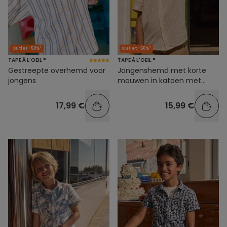
Outlet -50%*
Outlet -50%*
TAPE À L'OEIL ®
TAPE À L'OEIL ®
Gestreepte overhemd voor
Jongenshemd met korte
jongens
mouwen in katoen met
linneneffect en oranje
strepen
17,99 €
15,99 €