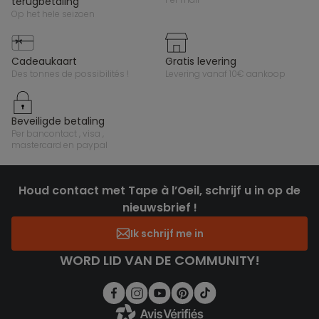
terugbetaling
op het hele seizoen
cadeaukaart
gratis levering
des tonnes de possibilités !
levering vanaf 10€ aankoop
beveiligde betaling
per bancontact , visa ,
mastercard en paypal
Houd contact met Tape à l’Oeil, schrijf u in op de
nieuwsbrief !
Ik schrijf me in
WORD LID VAN DE COMMUNITY!