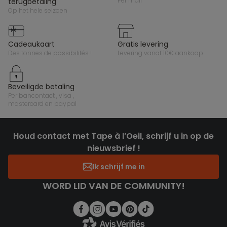
per mail
terugbetaling
op het hele seizoen
cadeaukaart
gratis levering
des tonnes de possibilités !
levering vanaf 10€ aankoop
beveiligde betaling
per bancontact , visa ,
mastercard en paypal
Houd contact met Tape à l’Oeil, schrijf u in op de
nieuwsbrief !
Ik schrijf me in
WORD LID VAN DE COMMUNITY!