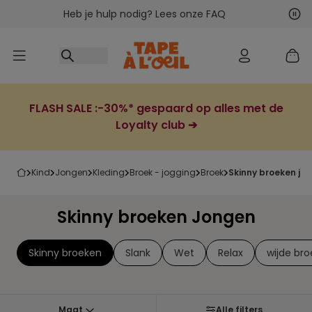
Heb je hulp nodig? Lees onze FAQ
Ga naar inhoud
Vol
Vor
FLASH SALE :-30%* gespaard op alles met de
Loyalty club ➔
kind
jongen
kleding
broek - jogging
broek
skinny broeken jo
Skinny broeken Jongen
Skinny broeken
Slank
Wet
Relax
wijde br
Maat
Alle filters