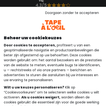
4.3/5
Gebaseerd op 1.355 beoordelingen die gecontroleerd zijn
Doorgaan zonder te accepteren
Bekijk de vertrouwensverklaring
Bekijk de algemene voorwaarden
Download onze applicatie
Ontdek onze applicatie
Beheer uw cookiekeuzes
Door cookies te accepteren,
profiteert u van een
geoptimaliseerde navigatie en productaanbevelingen die
beter zijn afgestemd op uw behoeften. Deze cookies
wie zijn we?
worden gebruikt om: het aantal bezoekers en de prestaties
van de website te meten, eventuele bugs te identificeren,
hulp nodig
u — rechtstreeks of via onze partners — berichten en
advertenties te sturen die aansluiten bij uw interesses en
loyalty club
uw ervaring te personaliseren.
onze catalogus
Wilt u uw keuzes personaliseren?
Klik op
“Cookievoorkeuren” om te selecteren welke cookies u wilt
activeren.
Als u cookies weigert,
worden alleen de
cookies gebruikt die essentieel zijn voor de goede werking
Algemene verkoop en gebruiksvoorwaarden