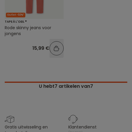
Outlet -50%*
TAPE À L'OEIL ®
Rode skinny jeans voor
jongens
15,99 €
U hebt
7
artikelen van7
gratis uitwisseling en
klantendienst