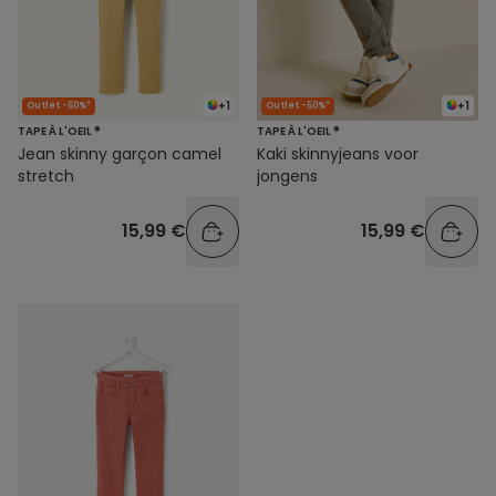
+1
+1
Outlet -60%*
Outlet -50%*
TAPE À L'OEIL ®
TAPE À L'OEIL ®
Jean skinny garçon camel
Kaki skinnyjeans voor
stretch
jongens
15,99 €
15,99 €