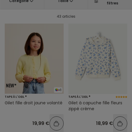
Catégorie
Taille
filtres
43 articles
+1
TAPE À L'OEIL ®
TAPE À L'OEIL ®
Gilet fille droit jaune volanté
Gilet à capuche fille fleurs
zippé crème
19,99 €
18,99 €