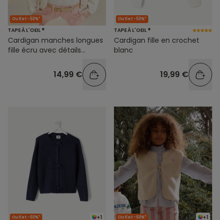
Outlet -50%*
Outlet -50%*
TAPE À L'OEIL ®
TAPE À L'OEIL ®
Cardigan manches longues
Cardigan fille en crochet
fille écru avec détails
blanc
pailletés
14,99 €
19,99 €
+1
+1
Outlet -60%*
Outlet -60%*