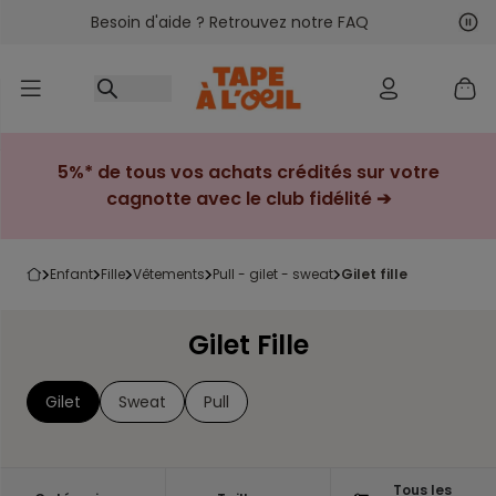
Besoin d'aide ? Retrouvez notre FAQ
Accéder au contenu
Sui
Pré
5%* de tous vos achats crédités sur votre
cagnotte avec le club fidélité ➔
enfant
fille
vêtements
pull - gilet - sweat
gilet fille
Gilet Fille
Gilet
Sweat
Pull
Tous les