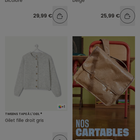
bicolore
beige
29,99 €
25,99 €
+1
TWEENS TAPE À L'OEIL ®
Gilet fille droit gris