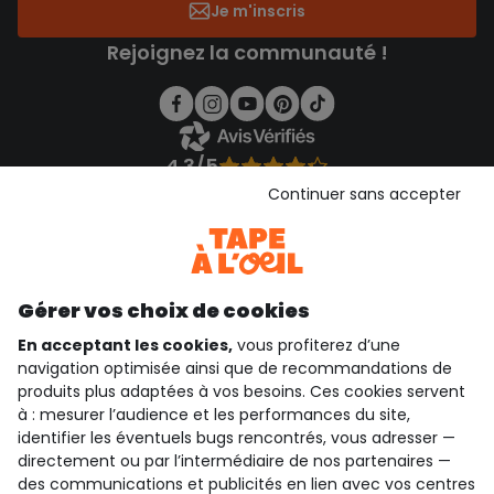
Je m'inscris
Rejoignez la communauté !
4.3/5
Basé sur 1 356 avis soumis à un contrôle
Continuer sans accepter
Voir l’attestation de confiance
Consulter les CGU
Téléchargez notre application
Gérer vos choix de cookies
Découvrir notre application
En acceptant les cookies,
vous profiterez d’une
navigation optimisée ainsi que de recommandations de
produits plus adaptées à vos besoins. Ces cookies servent
qui sommes-nous ?
à : mesurer l’audience et les performances du site,
identifier les éventuels bugs rencontrés, vous adresser —
besoin d'aide ?
directement ou par l’intermédiaire de nos partenaires —
des communications et publicités en lien avec vos centres