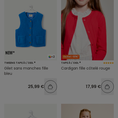
+2
Outlet -60%*
TWEENS TAPE À L'OEIL ®
TAPE À L'OEIL ®
Gilet sans manches fille
Cardigan fille côtelé rouge
bleu
25,99 €
17,99 €