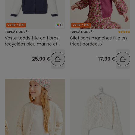
+1
Outlet -50%*
Outlet -60%*
TAPE À L'OEIL ®
TAPE À L'OEIL ®
Veste teddy fille en fibres
Gilet sans manches fille en
recyclées bleu marine et
tricot bordeaux
blanc
25,99 €
17,99 €