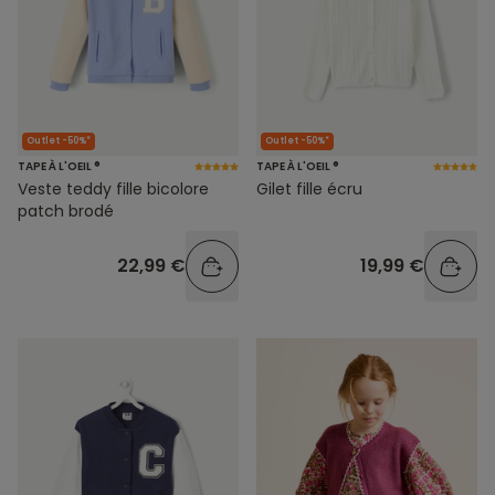
Outlet -50%*
Outlet -50%*
TAPE À L'OEIL ®
TAPE À L'OEIL ®
Veste teddy fille bicolore
Gilet fille écru
patch brodé
22,99 €
19,99 €