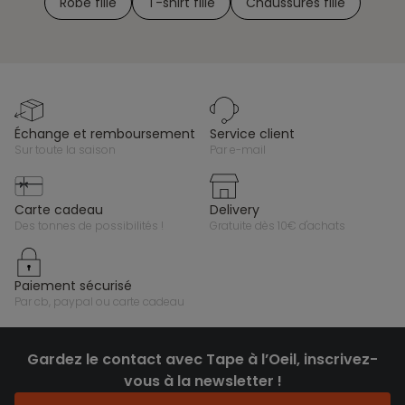
Robe fille
T-shirt fille
Chaussures fille
échange et remboursement
service client
sur toute la saison
par e-mail
carte cadeau
delivery
des tonnes de possibilités !
gratuite dès 10€ d'achats
paiement sécurisé
par cb, paypal ou carte cadeau
Gardez le contact avec Tape à l’Oeil, inscrivez-
vous à la newsletter !