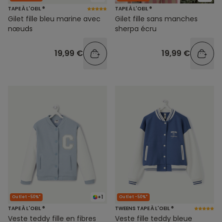
TAPE À L'OEIL ®
TAPE À L'OEIL ®
Gilet fille bleu marine avec
Gilet fille sans manches
nœuds
sherpa écru
19,99 €
19,99 €
+1
Outlet -50%*
Outlet -50%*
TAPE À L'OEIL ®
TWEENS TAPE À L'OEIL ®
Veste teddy fille en fibres
Veste fille teddy bleue