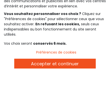
des communications et publicités en lien avec vos centres
Basé sur 1 355 avis soumis à un contrôle
d’intérêt et personnaliser votre expérience.
Voir l’attestation de confiance
Consulter les CGU
Vous souhaitez personnaliser vos choix ?
Cliquez sur
Téléchargez notre application
"Préférences de cookies" pour sélectionner ceux que vous
souhaitez activer.
En refusant les cookies,
seuls ceux
indispensables au bon fonctionnement du site seront
Découvrir notre application
utilisés.
Vos choix seront
conservés 6 mois.
qui sommes-nous ?
Préférences de cookies
besoin d'aide ?
Accepter et continuer
le club fidélité
notre catalogue
Conditions générales de ventes et d'utilisation
Politique de confidentialité