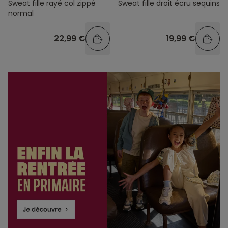
Sweat fille rayé col zippé
Sweat fille droit écru sequins
normal
22,99 €
19,99 €