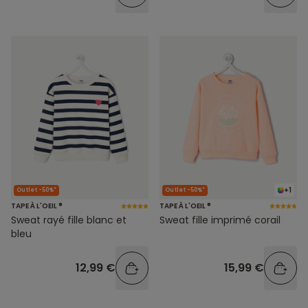
+1
Outlet -50%*
Outlet -50%*
TAPE À L'OEIL ®
TAPE À L'OEIL ®
Sweat rayé fille blanc et
Sweat fille imprimé corail
bleu
12,99 €
15,99 €