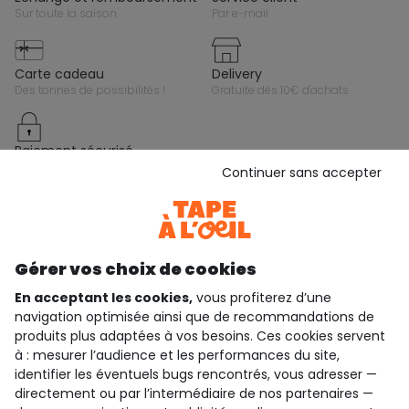
sur toute la saison
par e-mail
carte cadeau
delivery
des tonnes de possibilités !
gratuite dès 10€ d'achats
paiement sécurisé
par cb, paypal ou carte cadeau
Continuer sans accepter
Gardez le contact avec Tape à l’Oeil, inscrivez-
vous à la newsletter !
Gérer vos choix de cookies
Je m'inscris
En acceptant les cookies,
vous profiterez d’une
Rejoignez la communauté !
navigation optimisée ainsi que de recommandations de
produits plus adaptées à vos besoins. Ces cookies servent
à : mesurer l’audience et les performances du site,
identifier les éventuels bugs rencontrés, vous adresser —
directement ou par l’intermédiaire de nos partenaires —
4.3/5