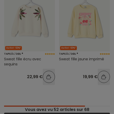
Outlet -50%*
Outlet -60%*
TAPE À L'OEIL ®
TAPE À L'OEIL ®
Sweat fille écru avec
Sweat fille jaune imprimé
sequins
22,99 €
19,99 €
Vous avez vu
52
articles sur 68