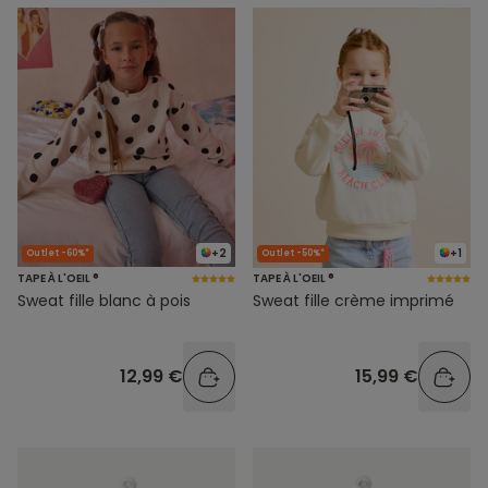
+2
+1
Outlet -60%*
Outlet -50%*
TAPE À L'OEIL ®
TAPE À L'OEIL ®
Sweat fille blanc à pois
Sweat fille crème imprimé
12,99 €
15,99 €