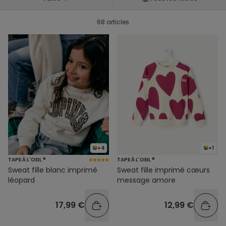
68 articles
+4
+1
TAPE À L'OEIL ®
TAPE À L'OEIL ®
Sweat fille blanc imprimé
Sweat fille imprimé cœurs
léopard
message amore
17,99 €
12,99 €