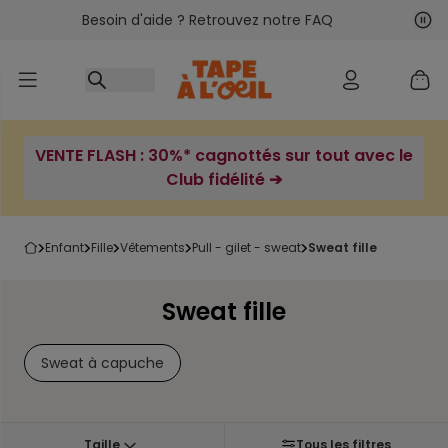
Besoin d'aide ? Retrouvez notre FAQ
Accéder au contenu
Sui
Pré
VENTE FLASH : 30%* cagnottés sur tout avec le
Club fidélité ➔
enfant
fille
vêtements
pull - gilet - sweat
sweat fille
Sweat fille
Sweat à capuche
Taille
Tous les filtres