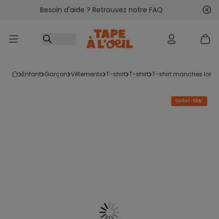
Besoin d'aide ? Retrouvez notre FAQ
Accéder au contenu
Sui
Pré
enfant
garçon
vêtements
t-shirt
t-shirt
t-shirt manches long
Outlet -50%*