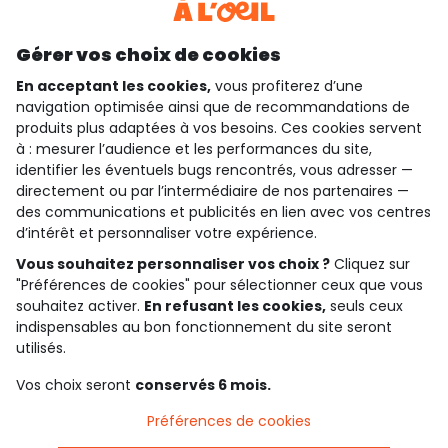
Découvrir notre application
Gérer vos choix de cookies
En acceptant les cookies,
vous profiterez d’une
navigation optimisée ainsi que de recommandations de
produits plus adaptées à vos besoins. Ces cookies servent
qui sommes-nous ?
à : mesurer l’audience et les performances du site,
identifier les éventuels bugs rencontrés, vous adresser —
besoin d'aide ?
directement ou par l’intermédiaire de nos partenaires —
des communications et publicités en lien avec vos centres
le club fidélité
d’intérêt et personnaliser votre expérience.
Vous souhaitez personnaliser vos choix ?
Cliquez sur
notre catalogue
"Préférences de cookies" pour sélectionner ceux que vous
souhaitez activer.
En refusant les cookies,
seuls ceux
indispensables au bon fonctionnement du site seront
Conditions générales de ventes et d'utilisation
utilisés.
Politique de confidentialité
*Conditions des offres
Vos choix seront
conservés 6 mois.
Cookies et données personnelles
Accessibilité : partiellement conforme
Préférences de cookies
Paramètres des cookies