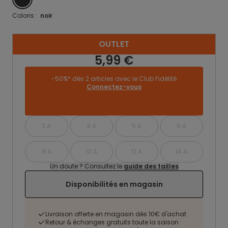
Coloris :
noir
OUTLET
5,99 €
-50%* dès 2 articles avec le Club Fidélité
Connectez-vous
3 A
4 A
5 A
6 A
8 A
10 A
12 A
14 A
Un doute ? Consultez le
guide des tailles
Disponibilités en magasin
Livraison offerte en magasin dès 10€ d'achat
Retour & échanges gratuits toute la saison