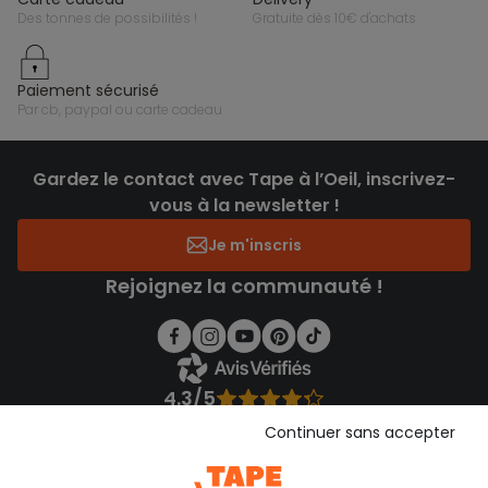
des tonnes de possibilités !
gratuite dès 10€ d'achats
paiement sécurisé
par cb, paypal ou carte cadeau
Gardez le contact avec Tape à l’Oeil, inscrivez-
vous à la newsletter !
Je m'inscris
Rejoignez la communauté !
4.3/5
Basé sur 1 353 avis soumis à un contrôle
Continuer sans accepter
Voir l’attestation de confiance
Consulter les CGU
Téléchargez notre application