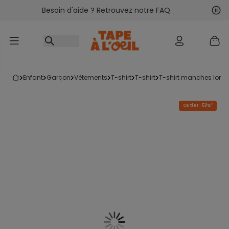
Besoin d'aide ? Retrouvez notre FAQ
Accéder au contenu
Sui
Pré
enfant
garçon
vêtements
t-shirt
t-shirt
t-shirt manches long
Outlet -50%*