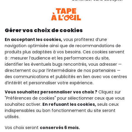
Voir l’attestation de confiance
Consulter les CGU
Téléchargez notre application
Découvrir notre application
Gérer vos choix de cookies
En acceptant les cookies,
vous profiterez d’une
navigation optimisée ainsi que de recommandations de
produits plus adaptées à vos besoins. Ces cookies servent
qui sommes-nous ?
à : mesurer l’audience et les performances du site,
identifier les éventuels bugs rencontrés, vous adresser —
besoin d'aide ?
directement ou par l’intermédiaire de nos partenaires —
des communications et publicités en lien avec vos centres
le club fidélité
d’intérêt et personnaliser votre expérience.
Vous souhaitez personnaliser vos choix ?
Cliquez sur
notre catalogue
"Préférences de cookies" pour sélectionner ceux que vous
souhaitez activer.
En refusant les cookies,
seuls ceux
indispensables au bon fonctionnement du site seront
Conditions générales de ventes et d'utilisation
utilisés.
Politique de confidentialité
*Conditions des offres
Vos choix seront
conservés 6 mois.
Cookies et données personnelles