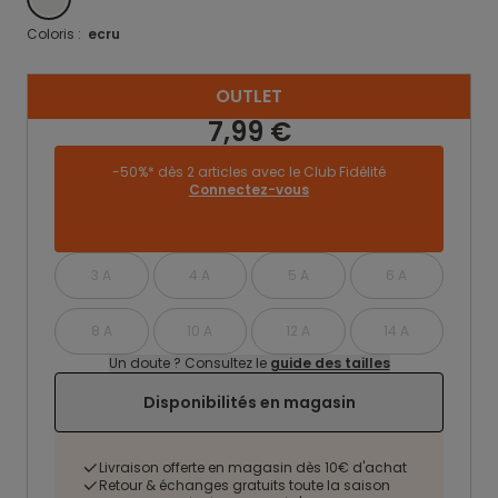
Coloris :
ecru
OUTLET
7,99 €
-50%* dès 2 articles avec le Club Fidélité
Connectez-vous
3 A
4 A
5 A
6 A
8 A
10 A
12 A
14 A
Un doute ? Consultez le
guide des tailles
Disponibilités en magasin
Livraison offerte en magasin dès 10€ d'achat
Retour & échanges gratuits toute la saison