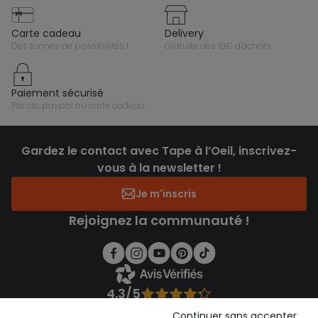
carte cadeau
delivery
des tonnes de possibilités !
gratuite dès 10€ d'achats
paiement sécurisé
par cb, paypal ou carte cadeau
Gardez le contact avec Tape à l’Oeil, inscrivez-
vous à la newsletter !
Je m'inscris
Rejoignez la communauté !
4.3/5
Basé sur 1 356 avis soumis à un contrôle
Continuer sans accepter