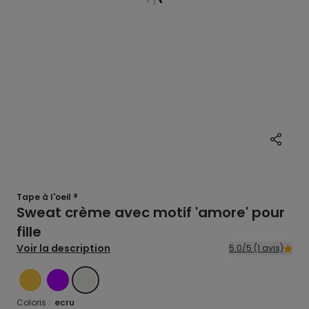
Tape à l'oeil ®
Sweat crème avec motif 'amore' pour
fille
Voir la description
5.0/5 (1 avis)
JAUNE
VIOLET
ECRU
Coloris :
ecru