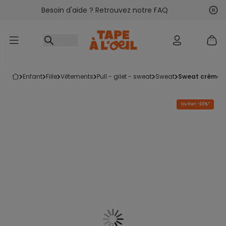
Besoin d'aide ? Retrouvez notre FAQ
Accéder au contenu
Sui
Pré
enfant
fille
vêtements
pull - gilet - sweat
sweat
sweat crème a
Outlet -50%*