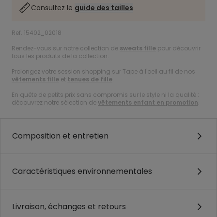
Consultez le
guide des tailles
Ref. 15402_02018
Rendez-vous sur notre collection de
sweats fille
pour découvrir
tous les produits de la collection.
Prolongez votre session shopping sur Tape à l'oeil au fil de nos
vêtements fille
et
tenues de fille
.
En quête de petits prix sans compromis sur le style ni la qualité :
découvrez notre sélection de
vêtements enfant en promotion
.
Composition et entretien
Caractéristiques environnementales
Livraison, échanges et retours