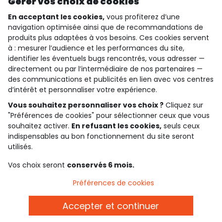
Gérer vos choix de cookies
En acceptant les cookies,
vous profiterez d’une
navigation optimisée ainsi que de recommandations de
produits plus adaptées à vos besoins. Ces cookies servent
qui sommes-nous ?
à : mesurer l’audience et les performances du site,
identifier les éventuels bugs rencontrés, vous adresser —
besoin d'aide ?
directement ou par l’intermédiaire de nos partenaires —
des communications et publicités en lien avec vos centres
le club fidélité
d’intérêt et personnaliser votre expérience.
Vous souhaitez personnaliser vos choix ?
Cliquez sur
notre catalogue
"Préférences de cookies" pour sélectionner ceux que vous
souhaitez activer.
En refusant les cookies,
seuls ceux
indispensables au bon fonctionnement du site seront
Conditions générales de ventes et d'utilisation
utilisés.
Politique de confidentialité
*Conditions des offres
Vos choix seront
conservés 6 mois.
Cookies et données personnelles
Accessibilité : partiellement conforme
Préférences de cookies
Paramètres des cookies
Accepter et continuer
Belgique - FR