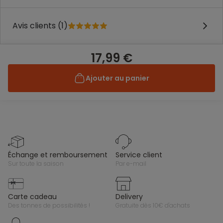
Avis clients (1)
17,99 €
Ajouter au panier
échange et remboursement
service client
sur toute la saison
par e-mail
carte cadeau
delivery
des tonnes de possibilités !
gratuite dès 10€ d'achats