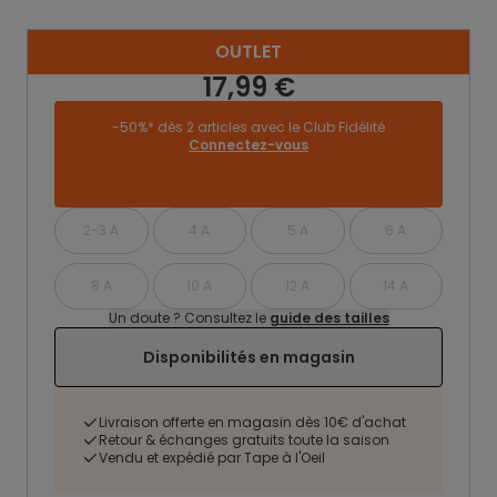
OUTLET
17,99 €
-50%* dès 2 articles avec le Club Fidélité
Connectez-vous
2-3 A
4 A
5 A
6 A
8 A
10 A
12 A
14 A
Un doute ? Consultez le
guide des tailles
Disponibilités en magasin
Livraison offerte en magasin dès 10€ d'achat
Retour & échanges gratuits toute la saison
Vendu et expédié par Tape à l'Oeil