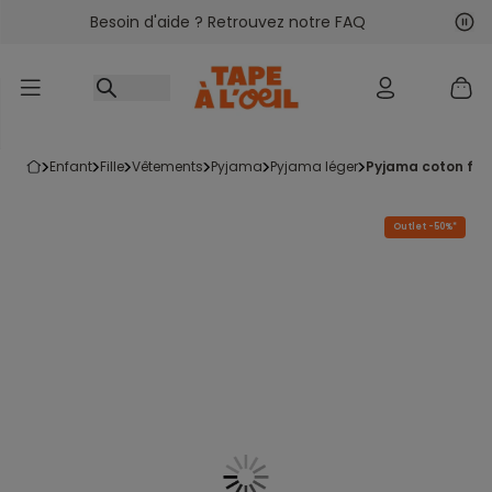
Besoin d'aide ? Retrouvez notre FAQ
Accéder au contenu
Sui
Pré
enfant
fille
vêtements
pyjama
pyjama léger
pyjama coton fil
Outlet -50%*