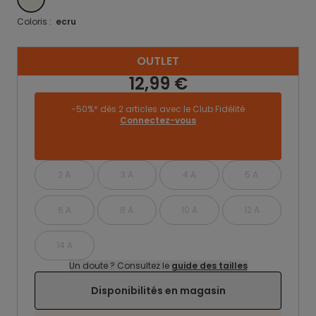
Coloris :
ecru
OUTLET
12,99 €
-50%* dès 2 articles avec le Club Fidélité
Connectez-vous
2 A
3 A
4 A
5 A
6 A
8 A
10 A
12 A
14 A
Un doute ? Consultez le
guide des tailles
Disponibilités en magasin