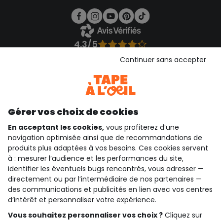
4.3/5
Basé sur 1 356 avis soumis à un contrôle
Continuer sans accepter
Voir l’attestation de confiance
Consulter les CGU
Téléchargez notre application
Découvrir notre application
Gérer vos choix de cookies
En acceptant les cookies,
vous profiterez d’une
navigation optimisée ainsi que de recommandations de
produits plus adaptées à vos besoins. Ces cookies servent
qui sommes-nous ?
à : mesurer l’audience et les performances du site,
identifier les éventuels bugs rencontrés, vous adresser —
besoin d'aide ?
directement ou par l’intermédiaire de nos partenaires —
des communications et publicités en lien avec vos centres
le club fidélité
d’intérêt et personnaliser votre expérience.
Vous souhaitez personnaliser vos choix ?
Cliquez sur
notre catalogue