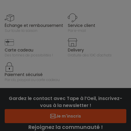
échange et remboursement
service client
sur toute la saison
par e-mail
carte cadeau
delivery
des tonnes de possibilités !
gratuite dès 10€ d'achats
paiement sécurisé
par cb, paypal ou carte cadeau
Gardez le contact avec Tape à l’Oeil, inscrivez-
vous à la newsletter !
Je m'inscris
Rejoignez la communauté !