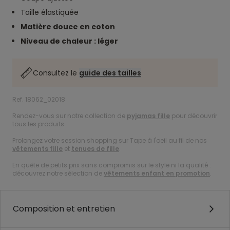
Taille élastiquée
Matière douce en coton
Niveau de chaleur : léger
Consultez le
guide des tailles
Ref. 18062_02018
Rendez-vous sur notre collection de
pyjamas fille
pour découvrir
tous les produits.
Prolongez votre session shopping sur Tape à l'oeil au fil de nos
vêtements fille
et
tenues de fille
.
En quête de petits prix sans compromis sur le style ni la qualité :
découvrez notre sélection de
vêtements enfant en promotion
.
Composition et entretien