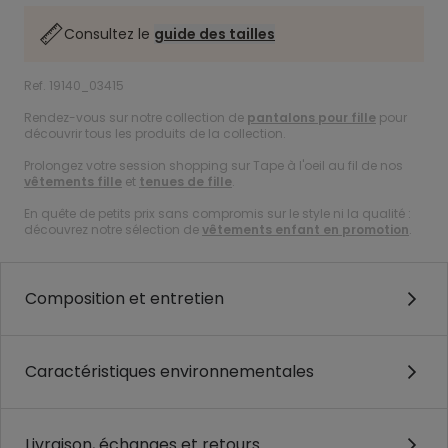
Consultez le
guide des tailles
Ref. 19140_03415
Rendez-vous sur notre collection de
pantalons pour fille
pour
découvrir tous les produits de la collection.
Prolongez votre session shopping sur Tape à l'oeil au fil de nos
vêtements fille
et
tenues de fille
.
En quête de petits prix sans compromis sur le style ni la qualité :
découvrez notre sélection de
vêtements enfant en promotion
.
Composition et entretien
Caractéristiques environnementales
Livraison, échanges et retours