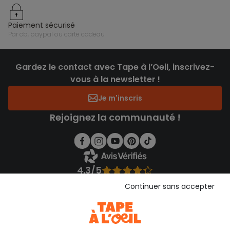
paiement sécurisé
par cb, paypal ou carte cadeau
Gardez le contact avec Tape à l’Oeil, inscrivez-
vous à la newsletter !
Je m'inscris
Rejoignez la communauté !
4.3/5
Basé sur 1 358 avis soumis à un contrôle
Continuer sans accepter
Voir l’attestation de confiance
Consulter les CGU
Téléchargez notre application