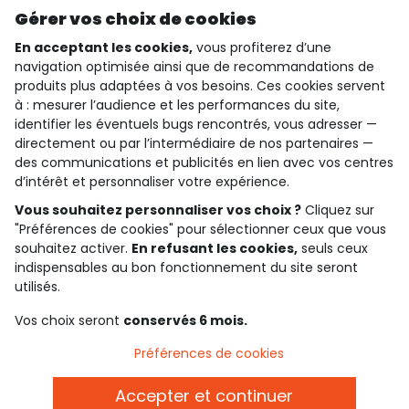
Découvrir notre application
Gérer vos choix de cookies
En acceptant les cookies,
vous profiterez d’une
navigation optimisée ainsi que de recommandations de
produits plus adaptées à vos besoins. Ces cookies servent
qui sommes-nous ?
à : mesurer l’audience et les performances du site,
identifier les éventuels bugs rencontrés, vous adresser —
besoin d'aide ?
directement ou par l’intermédiaire de nos partenaires —
des communications et publicités en lien avec vos centres
le club fidélité
d’intérêt et personnaliser votre expérience.
Vous souhaitez personnaliser vos choix ?
Cliquez sur
notre catalogue
"Préférences de cookies" pour sélectionner ceux que vous
souhaitez activer.
En refusant les cookies,
seuls ceux
indispensables au bon fonctionnement du site seront
Conditions générales de ventes et d'utilisation
utilisés.
Politique de confidentialité
*Conditions des offres
Vos choix seront
conservés 6 mois.
Cookies et données personnelles
Accessibilité : partiellement conforme
Préférences de cookies
Paramètres des cookies
Accepter et continuer