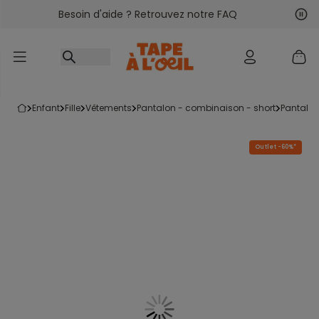
Besoin d'aide ? Retrouvez notre FAQ
Accéder au contenu
Sui
Pré
enfant
fille
vêtements
pantalon - combinaison - short
pantalo
Outlet -60%*