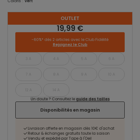
Coloris :
vert
OUTLET
19,99 €
-60%* dès 2 articles avec le Club Fidélité
Rejoignez le Club
3 A
4 A
5 A
6 A
7 A
8 A
9 A
10 A
12 A
14 A
Un doute ? Consultez le
guide des tailles
Disponibilités en magasin
Livraison offerte en magasin dès 10€ d'achat
Retour & échanges gratuits toute la saison
Vendu et expédié par Tape à l'Oeil