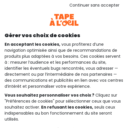
Basé sur 1 358 avis soumis à un contrôle
Continuer sans accepter
Voir l’attestation de confiance
Consulter les CGU
Téléchargez notre application
Découvrir notre application
Gérer vos choix de cookies
En acceptant les cookies,
vous profiterez d’une
navigation optimisée ainsi que de recommandations de
produits plus adaptées à vos besoins. Ces cookies servent
qui sommes-nous ?
à : mesurer l’audience et les performances du site,
identifier les éventuels bugs rencontrés, vous adresser —
besoin d'aide ?
directement ou par l’intermédiaire de nos partenaires —
des communications et publicités en lien avec vos centres
le club fidélité
d’intérêt et personnaliser votre expérience.
notre catalogue
Vous souhaitez personnaliser vos choix ?
Cliquez sur
"Préférences de cookies" pour sélectionner ceux que vous
souhaitez activer.
En refusant les cookies,
seuls ceux
indispensables au bon fonctionnement du site seront
Conditions générales de ventes et d'utilisation
utilisés.
Politique de confidentialité
*Conditions des offres