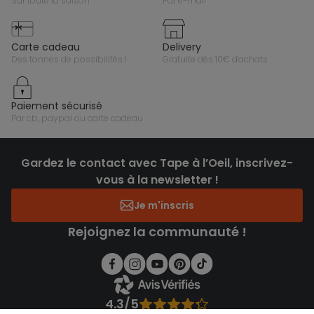
sur toute la saison
par e-mail
carte cadeau
delivery
des tonnes de possibilités !
gratuite dès 10€ d'achats
paiement sécurisé
par cb, paypal ou carte cadeau
Gardez le contact avec Tape à l’Oeil, inscrivez-
vous à la newsletter !
Je m'inscris
Rejoignez la communauté !
4.3/5