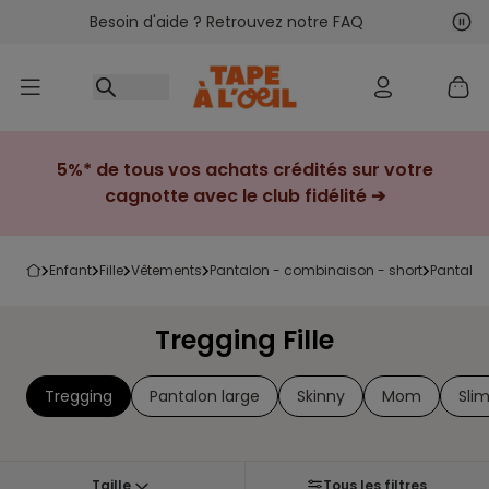
Besoin d'aide ? Retrouvez notre FAQ
Accéder au contenu
Sui
Pré
5%* de tous vos achats crédités sur votre
cagnotte avec le club fidélité ➔
enfant
fille
vêtements
pantalon - combinaison - short
pantalo
Tregging Fille
Tregging
Pantalon large
Skinny
Mom
Sli
Taille
Tous les filtres