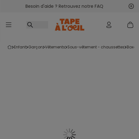
Besoin d'aide ? Retrouvez notre FAQ
Accéder au contenu
Sui
Pré
enfant
garçon
vêtements
sous-vêtement - chaussettes
boxer 