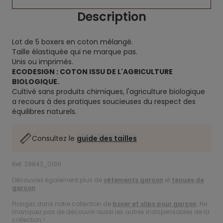
Description
Lot de 5 boxers en coton mélangé.
Taille élastiquée qui ne marque pas.
Unis ou imprimés.
ECODESIGN : COTON ISSU DE L'AGRICULTURE
BIOLOGIQUE.
Cultivé sans produits chimiques, l'agriculture biologique
a recours à des pratiques soucieuses du respect des
équilibres naturels.
Consultez le
guide des tailles
Ref. 29842_01911
Découvrez également plus de
vêtements garçon
et
tenues de
garçon
.
Plongez dans notre collection de
boxer et slips pour garçon
. Ne
manquez pas de découvrir aussi les autres indispensables de la
collection !