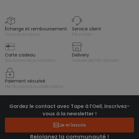
échange et remboursement
service client
sur toute la saison
par e-mail
carte cadeau
delivery
des tonnes de possibilités !
gratuite dès 10€ d'achats
paiement sécurisé
par cb, paypal ou carte cadeau
Gardez le contact avec Tape à l’Oeil, inscrivez-
vous à la newsletter !
Je m'inscris
Rejoignez la communauté !