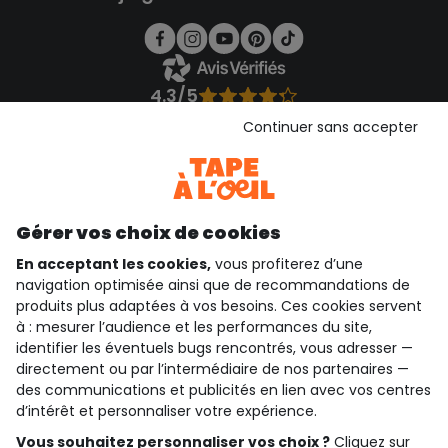
4.3/5
Basé sur 1 357 avis soumis à un contrôle
Continuer sans accepter
Voir l’attestation de confiance
Consulter les CGU
Téléchargez notre application
Découvrir notre application
Gérer vos choix de cookies
En acceptant les cookies,
vous profiterez d’une
navigation optimisée ainsi que de recommandations de
produits plus adaptées à vos besoins. Ces cookies servent
qui sommes-nous ?
à : mesurer l’audience et les performances du site,
identifier les éventuels bugs rencontrés, vous adresser —
besoin d'aide ?
directement ou par l’intermédiaire de nos partenaires —
des communications et publicités en lien avec vos centres
le club fidélité
d’intérêt et personnaliser votre expérience.
Vous souhaitez personnaliser vos choix ?
Cliquez sur
notre catalogue