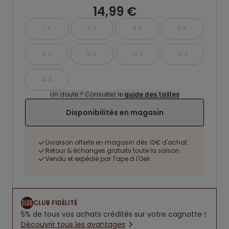
14,99 €
2 A
3 A
4 A
5 A
6 A
8 A
10 A
12 A
14 A
Un doute ? Consultez le
guide des tailles
Disponibilités en magasin
Livraison offerte en magasin dès 10€ d'achat
Retour & échanges gratuits toute la saison
Vendu et expédié par Tape à l'Oeil
CLUB FIDÉLITÉ
5% de tous vos achats crédités sur votre cagnotte !
Découvrir tous les avantages