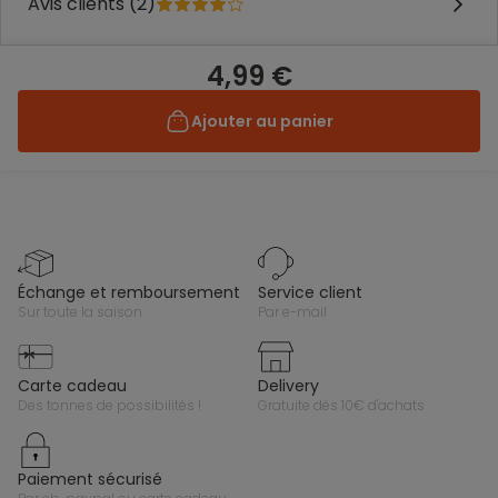
Avis clients (2)
4,99 €
Ajouter au panier
échange et remboursement
service client
sur toute la saison
par e-mail
carte cadeau
delivery
des tonnes de possibilités !
gratuite dès 10€ d'achats
paiement sécurisé