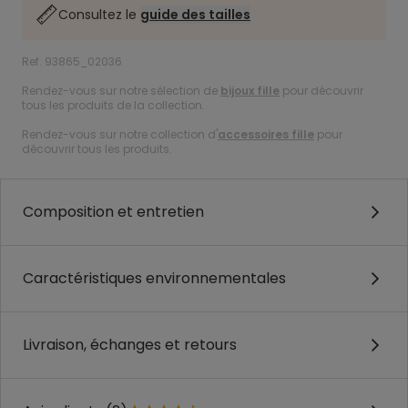
Consultez le
guide des tailles
Ref. 93865_02036
Rendez-vous sur notre sélection de
bijoux fille
pour découvrir
tous les produits de la collection.
Rendez-vous sur notre collection d'
accessoires fille
pour
découvrir tous les produits.
Composition et entretien
Caractéristiques environnementales
Livraison, échanges et retours