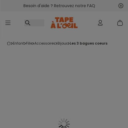
Besoin d'aide ? Retrouvez notre FAQ
Accéder au contenu
Sui
Pré
enfant
fille
accessoires
bijoux
les 3 bagues coeurs