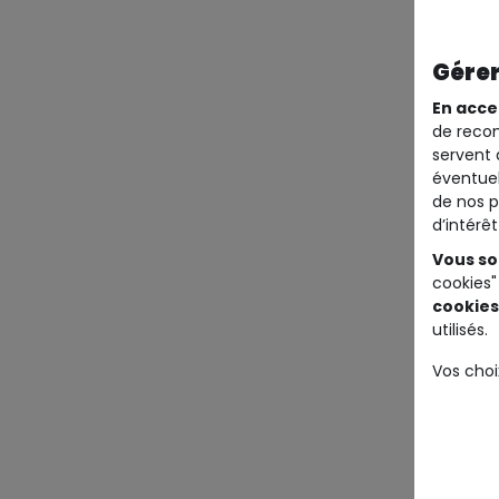
Gérer
En acce
de recom
servent 
éventuel
de nos p
d’intérê
Vous so
cookies"
cookies
utilisés.
Vos choi