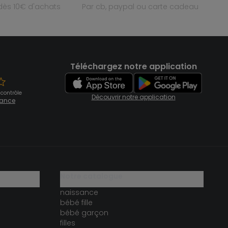
e dès 10€ d'achats
par cb, paypal ou carte cadeau
Téléchargez notre application
 contrôle
Découvrir notre application
fiance
notre catalogue
naissance
bébé fille
bébé garçon
filles