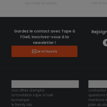
sur toute la saison
par e-ma
Gardez le contact avec Tape à
Rejoig
l’Oeil, inscrivez-vous à la
newsletter !
Je m'inscris
qui sommes-nous ?
besoin d'a
nos offres d'emploi
contactez
la fondation tape à l'oeil
questions 
la marque
mentions l
le family lab
plan du sit