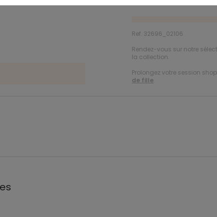
Ref. 32696_02106
Rendez-vous sur notre sélec
la collection.
Prolongez votre session shopp
de fille
.
les