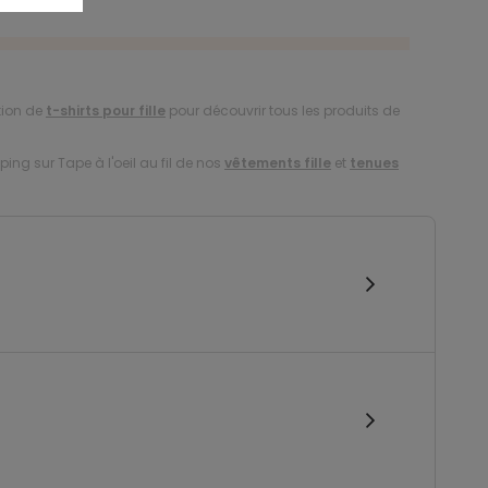
tion de
t-shirts pour fille
pour découvrir tous les produits de
ing sur Tape à l'oeil au fil de nos
vêtements fille
et
tenues