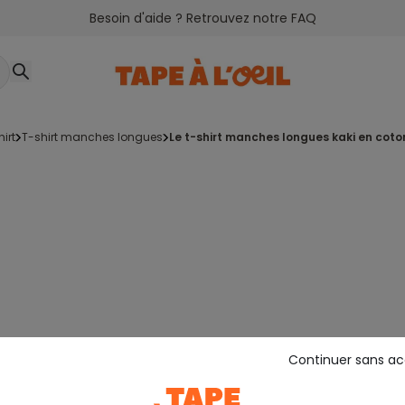
Besoin d'aide ? Retrouvez notre FAQ
hirt
t-shirt manches longues
le t-shirt manches longues kaki en coto
Continuer sans a