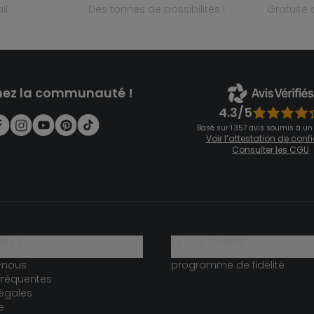
il
des tonnes de possibilités !
gratuit
nez la communauté !
4.3/5
Basé sur 1 357 avis soumis à un
Voir l’attestation de con
Consulter les CGU
ide ?
le club fidélité
-nous
programme de fidélité
fréquentes
égales
e