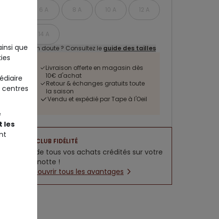
6 A
8 A
10 A
12 A
14 A
ainsi que
Un doute ? Consultez le
guide des tailles
ies
Livraison offerte en magasin dès
10€ d'achat
édiaire
Retour & échanges gratuits toute
 centres
la saison
Vendu et expédié par Tape à l'Oeil
e
 les
nt
CLUB FIDÉLITÉ
5% de tous vos achats crédités sur votre
cagnotte !
Découvrir tous les avantages