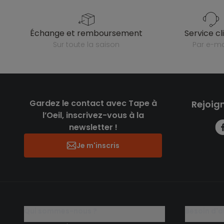
échange et remboursement
service cl
sur toute la saison
par e-ma
Gardez le contact avec Tape à
Rejoig
l’Oeil, inscrivez-vous à la
newsletter !
Je m'inscris
qui sommes-nous ?
besoin d'a