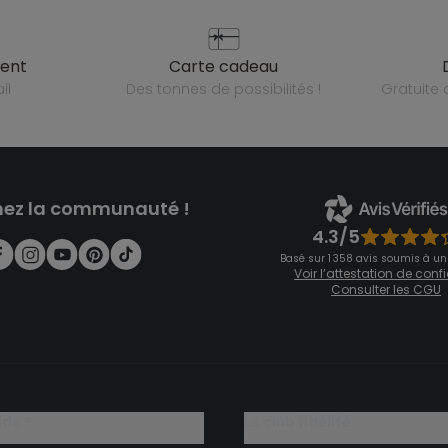
ient
carte cadeau
il
des tonnes de possibilités !
gratuit
nez la communauté !
4.3/5
Basé sur 1 358 avis soumis à un
Voir l’attestation de con
Consulter les CGU
ide ?
le club fidélité