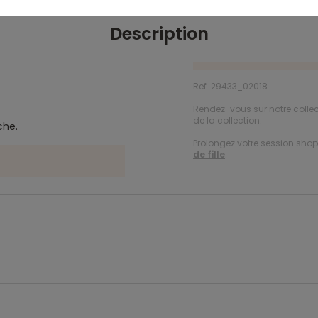
Description
Ref. 29433_02018
Rendez-vous sur notre colle
de la collection.
che.
Prolongez votre session shopp
de fille
.