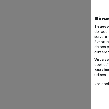
Gérer
En acce
de recom
servent 
éventuel
de nos p
d’intérê
Vous so
cookies"
cookies
utilisés.
Vos choi