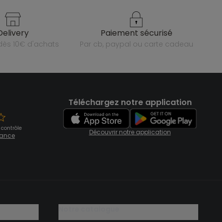
delivery
paiement sécurisé
e dès 10€ d'achats
par cb, paypal ou carte cadeau
Téléchargez notre application
 contrôle
Découvrir notre application
fiance
notre catalogue