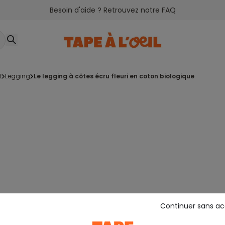
Besoin d'aide ? Retrouvez notre FAQ
t
legging
le legging à côtes écru fleuri en coton biologique
Continuer sans a