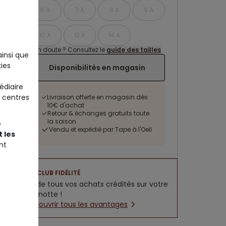
6 A
7 A
8 A
9 A
10 A
12 A
14 A
Un doute ? Consultez le
guide des tailles
ainsi que
ies
Disponibilités en magasin
édiaire
 centres
Livraison offerte en magasin dès
10€ d'achat
Retour & échanges gratuits toute
la saison
e
Vendu et expédié par Tape à l'Oeil
 les
nt
CLUB FIDÉLITÉ
5% de tous vos achats crédités sur votre
cagnotte !
Découvrir tous les avantages