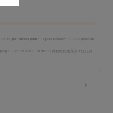
ction de
pantalons pour fille
pour découvrir tous les produits
ing sur Tape à l'oeil au fil de nos
vêtements fille
et
tenues