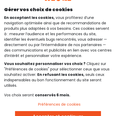
Découvrir notre application
Gérer vos choix de cookies
En acceptant les cookies,
vous profiterez d’une
navigation optimisée ainsi que de recommandations de
produits plus adaptées à vos besoins. Ces cookies servent
qui sommes-nous ?
à : mesurer l’audience et les performances du site,
identifier les éventuels bugs rencontrés, vous adresser —
besoin d'aide ?
directement ou par l’intermédiaire de nos partenaires —
des communications et publicités en lien avec vos centres
le club fidélité
d’intérêt et personnaliser votre expérience.
Vous souhaitez personnaliser vos choix ?
Cliquez sur
notre catalogue
"Préférences de cookies" pour sélectionner ceux que vous
souhaitez activer.
En refusant les cookies,
seuls ceux
indispensables au bon fonctionnement du site seront
Conditions générales de ventes et d'utilisation
utilisés.
Politique de confidentialité
*Conditions des offres
Vos choix seront
conservés 6 mois.
Cookies et données personnelles
Accessibilité : partiellement conforme
Préférences de cookies
Paramètres des cookies