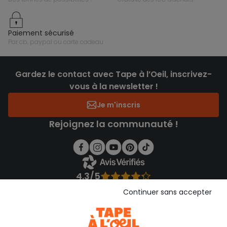
paiement sécurisé
par cb, paypal ou carte cadeau
Gardez le contact avec Tape à l’Oeil, inscrivez-
vous à la newsletter !
Je m'inscris
Rejoignez la communauté !
4.3/5
Basé sur 1 355 avis soumis à un contrôle
Continuer sans accepter
Voir l’attestation de confiance
Consulter les CGU
Téléchargez notre application