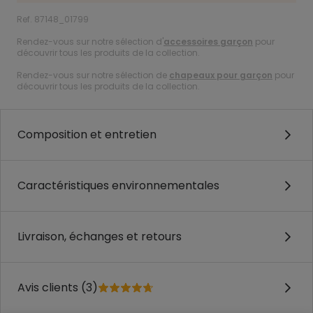
Ref. 87148_01799
Rendez-vous sur notre sélection d'
accessoires garçon
pour
découvrir tous les produits de la collection.
Rendez-vous sur notre sélection de
chapeaux pour garçon
pour
découvrir tous les produits de la collection.
Composition et entretien
Caractéristiques environnementales
Livraison, échanges et retours
Avis clients (3)