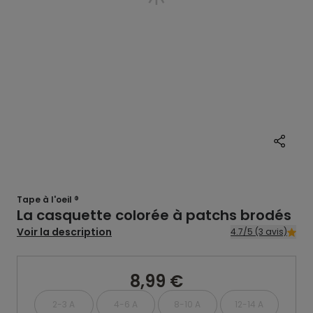
Tape à l'oeil ®
La casquette colorée à patchs brodés
Voir la description
4.7/5 (3 avis)
8,99 €
2-3 A
4-6 A
8-10 A
12-14 A