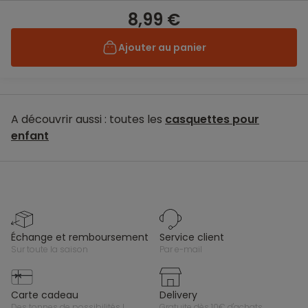
8,99 €
Ajouter au panier
A découvrir aussi : toutes les
casquettes pour
enfant
échange et remboursement
service client
sur toute la saison
par e-mail
carte cadeau
delivery
des tonnes de possibilités !
gratuite dès 10€ d'achats