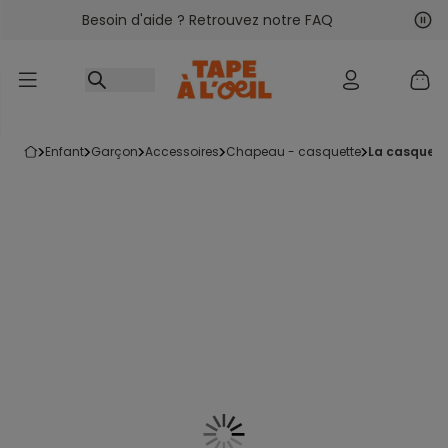
Besoin d'aide ? Retrouvez notre FAQ
Accéder au contenu
Sui
Pré
enfant
garçon
accessoires
chapeau - casquette
la casquet