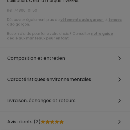
collection. C’est la marque TWEENS.
Ref. 74860_01150
Découvrez également plus de
vêtements ado garçon
et
tenues
ado garçon
.
Besoin d'aide pour faire votre choix ? Consultez
notre guide
dédié aux manteaux pour enfant
.
Composition et entretien
Caractéristiques environnementales
Livraison, échanges et retours
Avis clients (2)