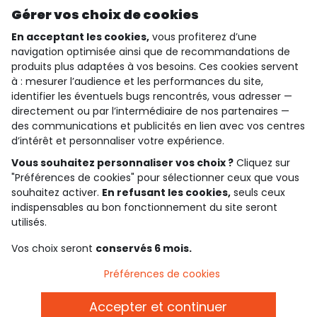
Découvrir notre application
Gérer vos choix de cookies
En acceptant les cookies,
vous profiterez d’une
navigation optimisée ainsi que de recommandations de
produits plus adaptées à vos besoins. Ces cookies servent
qui sommes-nous ?
à : mesurer l’audience et les performances du site,
identifier les éventuels bugs rencontrés, vous adresser —
besoin d'aide ?
directement ou par l’intermédiaire de nos partenaires —
des communications et publicités en lien avec vos centres
le club fidélité
d’intérêt et personnaliser votre expérience.
Vous souhaitez personnaliser vos choix ?
Cliquez sur
notre catalogue
"Préférences de cookies" pour sélectionner ceux que vous
souhaitez activer.
En refusant les cookies,
seuls ceux
indispensables au bon fonctionnement du site seront
Conditions générales de ventes et d'utilisation
utilisés.
Politique de confidentialité
*Conditions des offres
Vos choix seront
conservés 6 mois.
Cookies et données personnelles
Accessibilité : partiellement conforme
Préférences de cookies
Paramètres des cookies
Accepter et continuer