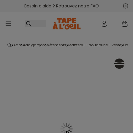
Besoin d'aide ? Retrouvez notre FAQ
Accéder au contenu
Sui
Pré
ado
ado garçon
vêtements
manteau - doudoune - veste
dou