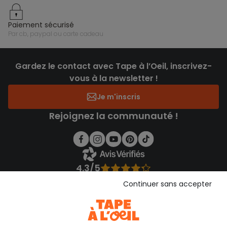
paiement sécurisé
par cb, paypal ou carte cadeau
Gardez le contact avec Tape à l’Oeil, inscrivez-
vous à la newsletter !
Je m'inscris
Rejoignez la communauté !
4.3/5
Basé sur 1 355 avis soumis à un contrôle
Continuer sans accepter
Voir l’attestation de confiance
Consulter les CGU
Téléchargez notre application