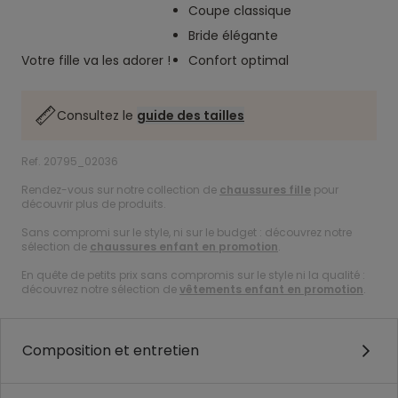
Coupe classique
Bride élégante
Votre fille va les adorer !
Confort optimal
Consultez le
guide des tailles
Ref. 20795_02036
Rendez-vous sur notre collection de
chaussures fille
pour
découvrir plus de produits.
Sans compromi sur le style, ni sur le budget : découvrez notre
sélection de
chaussures enfant en promotion
.
En quête de petits prix sans compromis sur le style ni la qualité :
découvrez notre sélection de
vêtements enfant en promotion
.
Composition et entretien