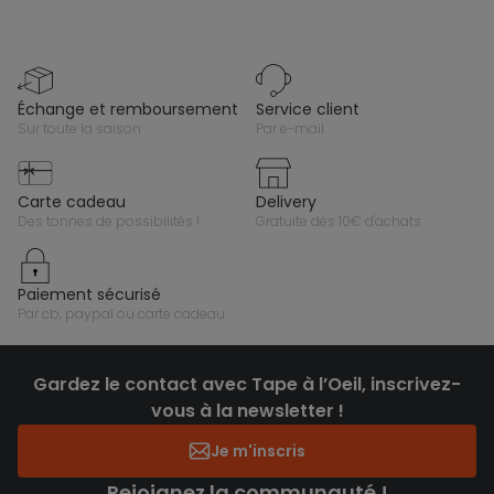
échange et remboursement
service client
sur toute la saison
par e-mail
carte cadeau
delivery
des tonnes de possibilités !
gratuite dès 10€ d'achats
paiement sécurisé
par cb, paypal ou carte cadeau
Gardez le contact avec Tape à l’Oeil, inscrivez-
vous à la newsletter !
Je m'inscris
Rejoignez la communauté !