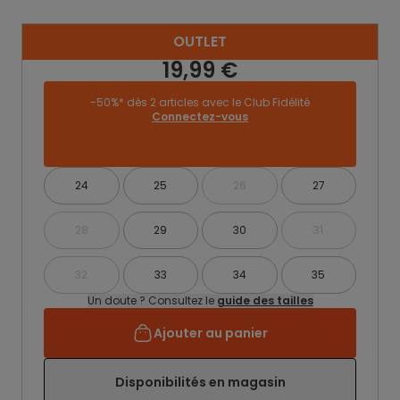
OUTLET
19,99 €
-50%* dès 2 articles avec le Club Fidélité
Connectez-vous
24
25
26
27
28
29
30
31
32
33
34
35
Un doute ? Consultez le
guide des tailles
Ajouter au panier
Disponibilités en magasin