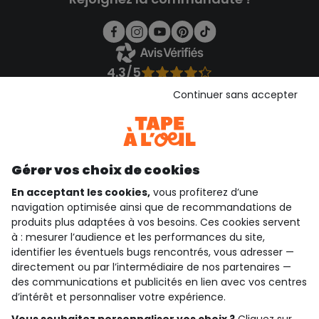
4.3/5
Basé sur 1 358 avis soumis à un contrôle
Continuer sans accepter
Voir l’attestation de confiance
Consulter les CGU
Téléchargez notre application
Découvrir notre application
Gérer vos choix de cookies
En acceptant les cookies,
vous profiterez d’une
navigation optimisée ainsi que de recommandations de
produits plus adaptées à vos besoins. Ces cookies servent
qui sommes-nous ?
à : mesurer l’audience et les performances du site,
identifier les éventuels bugs rencontrés, vous adresser —
besoin d'aide ?
directement ou par l’intermédiaire de nos partenaires —
des communications et publicités en lien avec vos centres
le club fidélité
d’intérêt et personnaliser votre expérience.