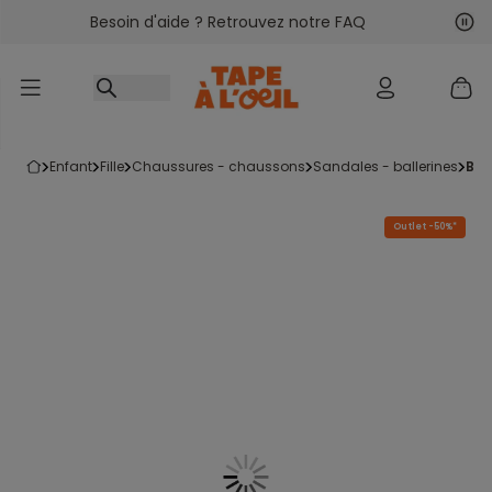
Besoin d'aide ? Retrouvez notre FAQ
Accéder au contenu
Sui
Pré
enfant
fille
chaussures - chaussons
sandales - ballerines
ba
Outlet -50%*