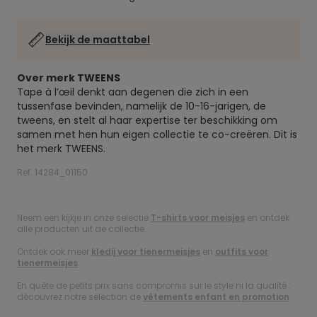
Bekijk de maattabel
Over merk TWEENS
Tape à l’œil denkt aan degenen die zich in een
tussenfase bevinden, namelijk de 10-16-jarigen, de
tweens, en stelt al haar expertise ter beschikking om
samen met hen hun eigen collectie te co-creëren. Dit is
het merk TWEENS.
Ref. 14284_01150
.
Neem een kijkje in onze selectie
T-shirts voor meisjes
en ontdek
alle producten uit de collectie.
Ontdek ook meer
kledij voor tienermeisjes
en
outfits voor
tienermeisjes
.
En quête de petits prix sans compromis sur le style ni la qualité :
découvrez notre sélection de
vêtements enfant en promotion
.