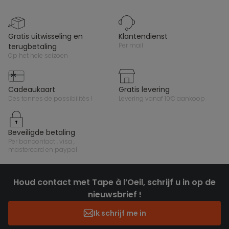
gratis uitwisseling en
klantendienst
per mail
terugbetaling
op het hele seizoen
cadeaukaart
gratis levering
des tonnes de possibilités !
levering vanaf 10€ aankoop
beveiligde betaling
per bancontact , visa ,
mastercard en paypal
Houd contact met Tape à l’Oeil, schrijf u in op de
nieuwsbrief !
Ik schrijf me in