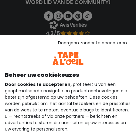
WORD LID VAN DE COMMUNITY!
4.3/5
Gebaseerd op 1.358 beoordelingen die gecontroleerd zijn
Doorgaan zonder te accepteren
Bekijk de vertrouwensverklaring
Bekijk de algemene voorwaarden
Download onze applicatie
Ontdek onze applicatie
Beheer uw cookiekeuzes
Door cookies te accepteren,
profiteert u van een
geoptimaliseerde navigatie en productaanbevelingen die
beter zijn afgestemd op uw behoeften. Deze cookies
wie zijn we?
worden gebruikt om: het aantal bezoekers en de prestaties
van de website te meten, eventuele bugs te identificeren,
hulp nodig
u — rechtstreeks of via onze partners — berichten en
advertenties te sturen die aansluiten bij uw interesses en
loyalty club
uw ervaring te personaliseren.