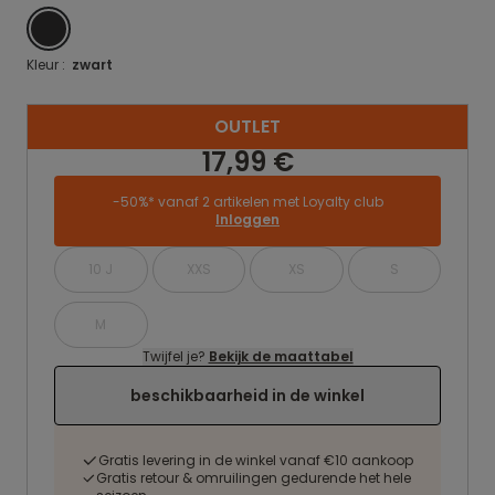
NOIR
Kleur :
zwart
OUTLET
17,99 €
-50%* vanaf 2 artikelen met Loyalty club
Inloggen
10 J
XXS
XS
S
M
Twijfel je?
Bekijk de maattabel
beschikbaarheid in de winkel
Gratis levering in de winkel vanaf €10 aankoop
Gratis retour & omruilingen gedurende het hele