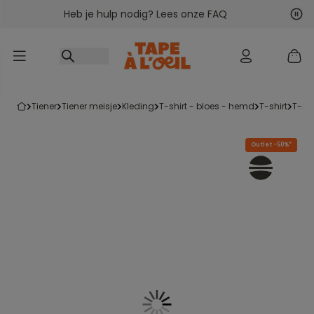
Heb je hulp nodig? Lees onze FAQ
Ga naar inhoud
Vol
Vor
tiener
tiener meisje
kleding
t-shirt - bloes - hemd
t-shirt
t-s
Outlet -50%*