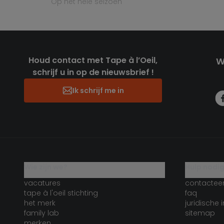
op het hele seizoen
Houd contact met Tape à l’Oeil,
W
schrijf u in op de nieuwsbrief !
Ik schrijf me in
wie zijn we?
hulp nodi
vacatures
contactee
tape à l'oeil stichting
faq
het merk
juridische 
family lab
sitemap
merken