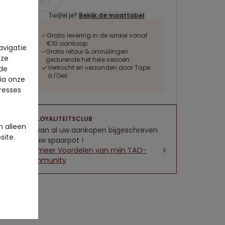
14 J
Twijfel je?
Bekijk de maattabel
Gratis levering in de winkel vanaf
€10 aankoop
avigatie
Gratis retour & omruilingen
eze
gedurende het hele seizoen
Verkocht en verzonden door Tape
 de
à l'Oeil
via onze
eresses
LOYALITEITSCLUB
 alleen
5% van al uw aankopen bijgeschreven
site.
op uw spaarpot !
Zie meer Voordelen van mijn TAO-
community