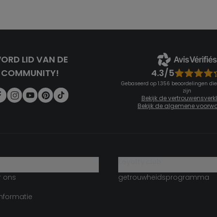
ORD LID VAN DE
4.3/5
COMMUNITY!
Gebaseerd op 1.356 beoordelingen die
zijn
Bekijk de vertrouwensverk
Bekijk de algemene voorw
g
loyalty club
r ons
getrouwheidsprogramma
informatie