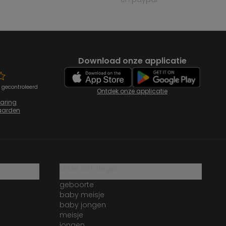
Download onze applicatie
 gecontroleerd
Ontdek onze applicatie
laring
aarden
onze catalogus
geboorte
baby meisje
baby jongen
meisje
jongen