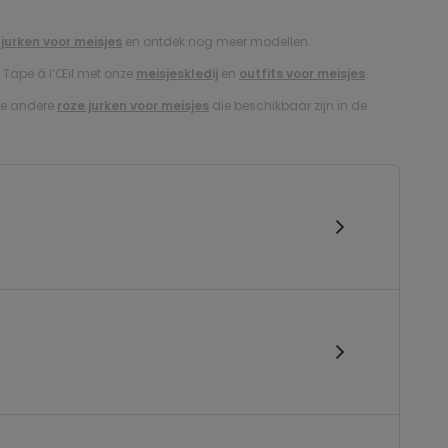
e
jurken voor meisjes
en ontdek nog meer modellen.
j Tape à l’Œil met onze
meisjeskledij
en
outfits voor meisjes
.
 de andere
roze jurken voor meisjes
die beschikbaar zijn in de