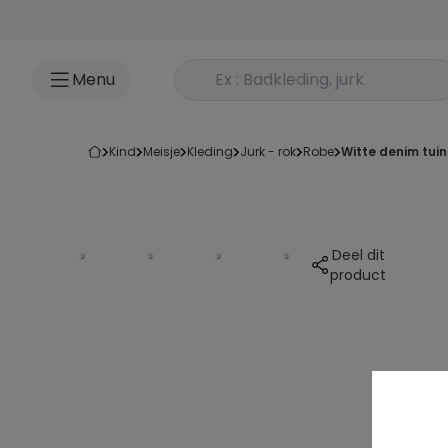
Ga naar inhoud
Rechercher un produit
Menu
kind
meisje
kleding
jurk - rok
robe
witte denim tui
Deel dit
product