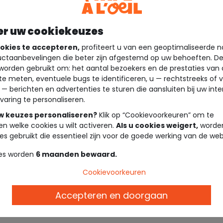
er uw cookiekeuzes
okies te accepteren,
profiteert u van een geoptimaliseerde n
ctaanbevelingen die beter zijn afgestemd op uw behoeften. D
worden gebruikt om: het aantal bezoekers en de prestaties van
te meten, eventuele bugs te identificeren, u — rechtstreeks of 
 — berichten en advertenties te sturen die aansluiten bij uw int
varing te personaliseren.
uw keuzes personaliseren?
Klik op “Cookievoorkeuren” om te
en welke cookies u wilt activeren.
Als u cookies weigert,
worden
es gebruikt die essentieel zijn voor de goede werking van de web
es worden
6 maanden bewaard.
Cookievoorkeuren
Accepteren en doorgaan
Beschrijving