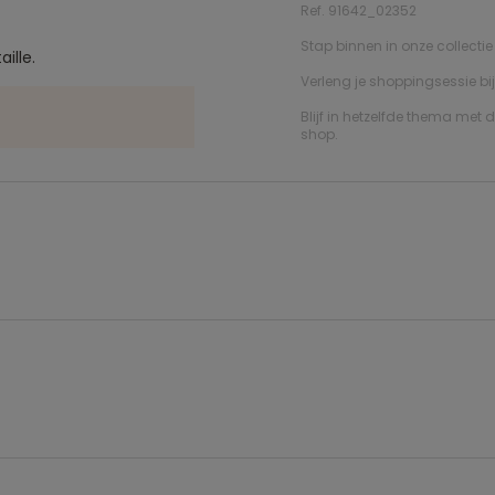
Ref. 91642_02352
Stap binnen in onze collecti
ille.
Verleng je shoppingsessie bi
Blijf in hetzelfde thema met
shop.