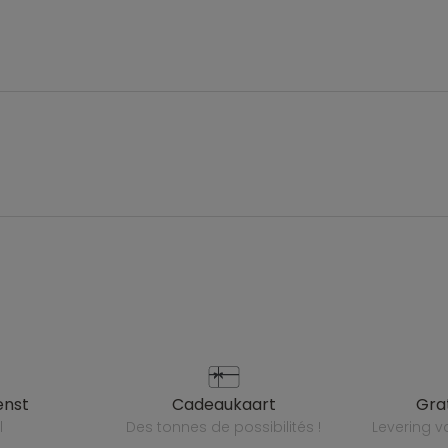
enst
cadeaukaart
gr
l
des tonnes de possibilités !
levering 