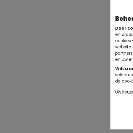
Behe
Door co
en produ
cookies 
website 
partners
en uw er
Wilt u 
selecter
de cooki
Uw keuz