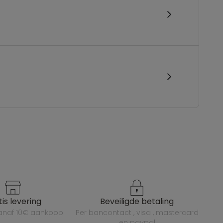
atis levering
beveiligde betaling
vanaf 10€ aankoop
per bancontact , visa , mastercard
en paypal