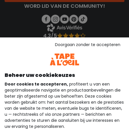
WORD LID VAN DE COMMUNITY!
4.3/5
Gebaseerd op 1.358 beoordelingen die gecontroleerd zijn
Doorgaan zonder te accepteren
Bekijk de vertrouwensverklaring
Bekijk de algemene voorwaarden
Download onze applicatie
Ontdek onze applicatie
Beheer uw cookiekeuzes
Door cookies te accepteren,
profiteert u van een
geoptimaliseerde navigatie en productaanbevelingen die
beter zijn afgestemd op uw behoeften. Deze cookies
wie zijn we?
worden gebruikt om: het aantal bezoekers en de prestaties
van de website te meten, eventuele bugs te identificeren,
hulp nodig
u — rechtstreeks of via onze partners — berichten en
advertenties te sturen die aansluiten bij uw interesses en
loyalty club
uw ervaring te personaliseren.