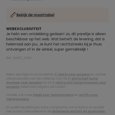
Bekijk de maattabel
WEBEXCLUSIVITEIT
Je hebt een ontdekking gedaan! Ja, dit pareltje is alleen
beschikbaar op het web. Wat betreft de levering, dat is
helemaal aan jou. Je kunt het rechtstreeks bij je thuis
ontvangen of in de winkel, super gemakkelijk !
Ref. 22457_01911
.
Neem een kijkje in onze selectie
T-shirts voor jongens
en ontdek
alle producten van de collectie, van de
T-shirts met korte
mouwen voor jongens
tot de
T-shirts met lange mouwen voor
jongens
, helemaal volgens de noden!
Ontdek ook meer
kledij voor tienerjongens
en
outfits voor
tienerjongens
.
En quête de petits prix sans compromis sur le style ni la qualité :
découvrez notre sélection de
vêtements enfant en promotion
.