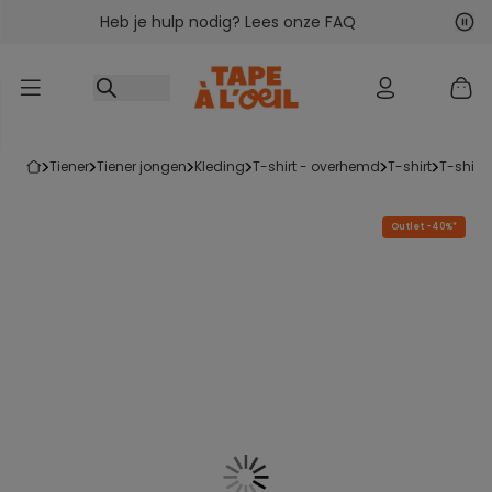
Heb je hulp nodig? Lees onze FAQ
Ga naar inhoud
Vol
Vor
tiener
tiener jongen
kleding
t-shirt - overhemd
t-shirt
t-shir
Outlet -40%*