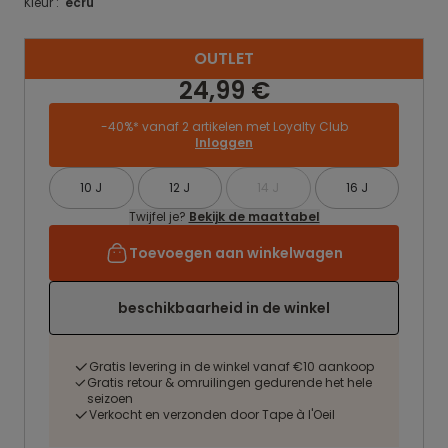
Kleur :
ecru
OUTLET
24,99 €
-40%* vanaf 2 artikelen met Loyalty Club
Inloggen
10 J
12 J
14 J
16 J
Twijfel je?
Bekijk de maattabel
Toevoegen aan winkelwagen
beschikbaarheid in de winkel
Gratis levering in de winkel vanaf €10 aankoop
Gratis retour & omruilingen gedurende het hele
seizoen
Verkocht en verzonden door Tape à l'Oeil