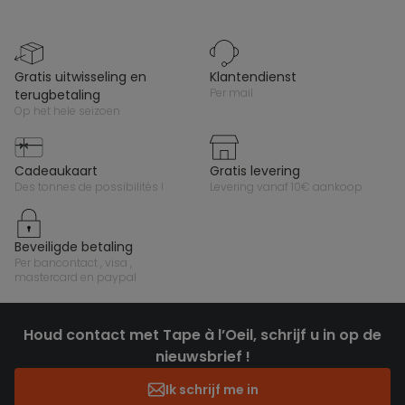
gratis uitwisseling en
klantendienst
per mail
terugbetaling
op het hele seizoen
cadeaukaart
gratis levering
des tonnes de possibilités !
levering vanaf 10€ aankoop
beveiligde betaling
per bancontact , visa ,
mastercard en paypal
Houd contact met Tape à l’Oeil, schrijf u in op de
nieuwsbrief !
Ik schrijf me in