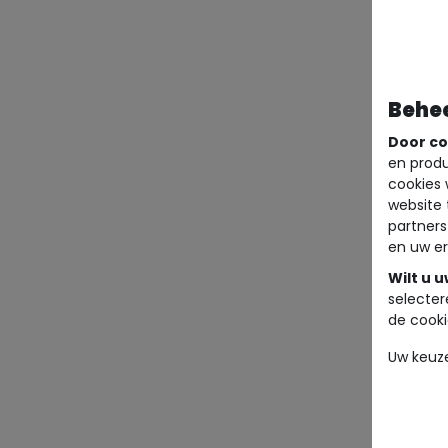
Behe
Door co
en produ
cookies 
website 
partners
en uw er
Wilt u 
selecter
de cooki
Uw keuz