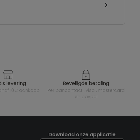
atis levering
beveiligde betaling
vanaf 10€ aankoop
per bancontact , visa , mastercard
en paypal
Download onze applicatie