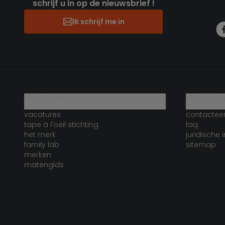
schrijf u in op de nieuwsbrief !
Ik schrijf me in
wie zijn we?
hulp nodi
vacatures
contactee
tape à l'oeil stichting
faq
het merk
juridische 
family lab
sitemap
merken
matengids