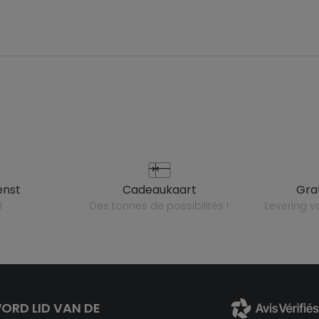
enst
cadeaukaart
gr
l
des tonnes de possibilités !
levering 
ORD LID VAN DE