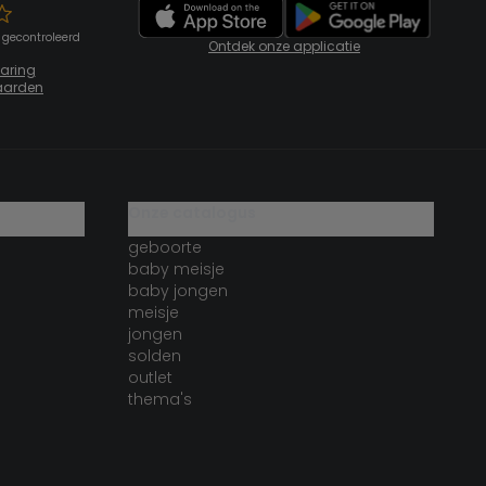
 gecontroleerd
Ontdek onze applicatie
laring
aarden
onze catalogus
geboorte
baby meisje
baby jongen
meisje
jongen
solden
outlet
thema's