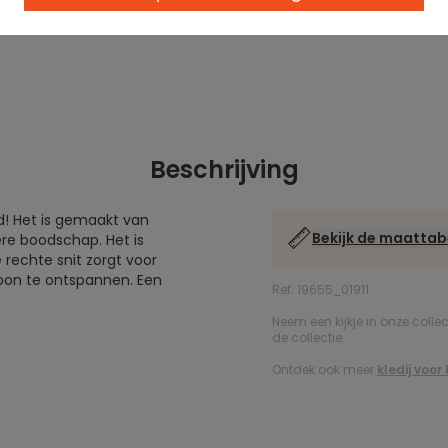
Beschrijving
eid! Het is gemaakt van
Bekijk de maattab
ere boodschap. Het is
e rechte snit zorgt voor
woon te ontspannen. Een
Ref. 19655_01911
Neem een kijkje in onze colle
de collectie.
Ontdek ook meer
kledij voo