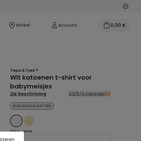
Volgen
Vorige
Winkel
Account
0,00 €
Tape à l'oeil ®
Wit katoenen t-shirt voor
babymeisjes
Zie beschrijving
5.0/5 (4 meningen)
BIOLOGISCH KATOEN
ECRU
GEEL
Kleur :
ecru
pteren