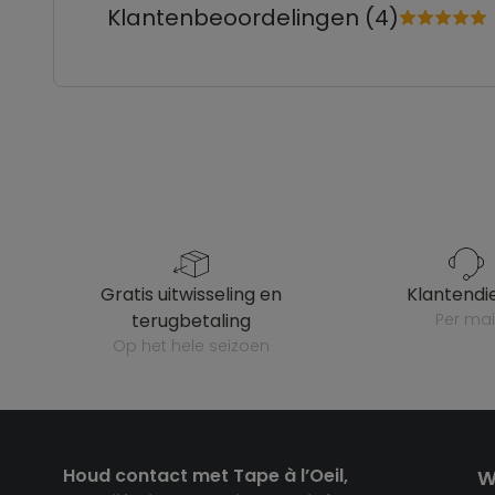
Klantenbeoordelingen (4)
gratis uitwisseling en
klantendi
terugbetaling
per mai
op het hele seizoen
Houd contact met Tape à l’Oeil,
W