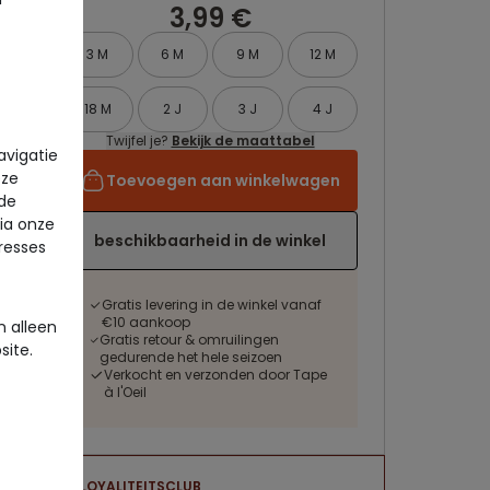
3,99 €
3 M
6 M
9 M
12 M
18 M
2 J
3 J
4 J
Twijfel je?
Bekijk de maattabel
avigatie
eze
Toevoegen aan winkelwagen
 de
via onze
beschikbaarheid in de winkel
eresses
Gratis levering in de winkel vanaf
€10 aankoop
 alleen
Gratis retour & omruilingen
site.
gedurende het hele seizoen
Verkocht en verzonden door Tape
à l'Oeil
LOYALITEITSCLUB