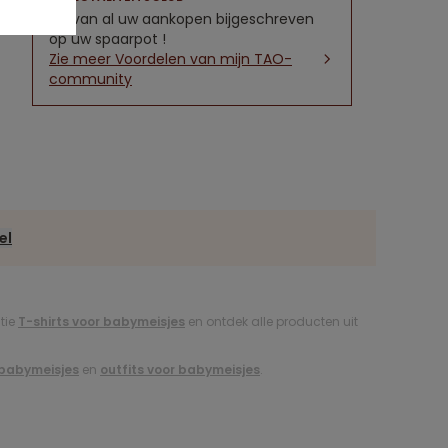
5% van al uw aankopen bijgeschreven
op uw spaarpot !
Zie meer Voordelen van mijn TAO-
community
el
ctie
T-shirts voor babymeisjes
en ontdek alle producten uit
r babymeisjes
en
outfits voor babymeisjes
.