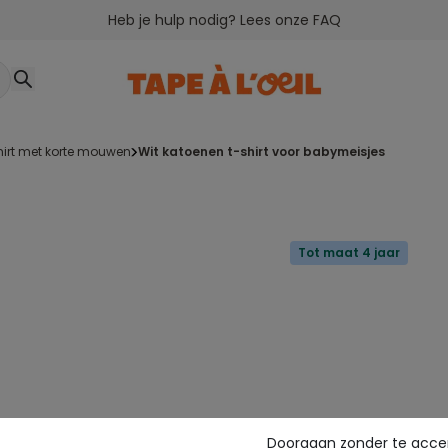
Heb je hulp nodig? Lees onze FAQ
shirt met korte mouwen
wit katoenen t-shirt voor babymeisjes
Tot maat 4 jaar
Doorgaan zonder te acce