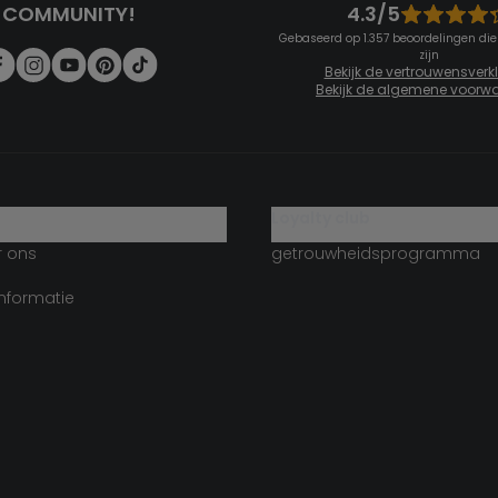
4.3/5
COMMUNITY!
Gebaseerd op 1.357 beoordelingen die
zijn
Bekijk de vertrouwensverk
Bekijk de algemene voorw
g
loyalty club
r ons
getrouwheidsprogramma
informatie