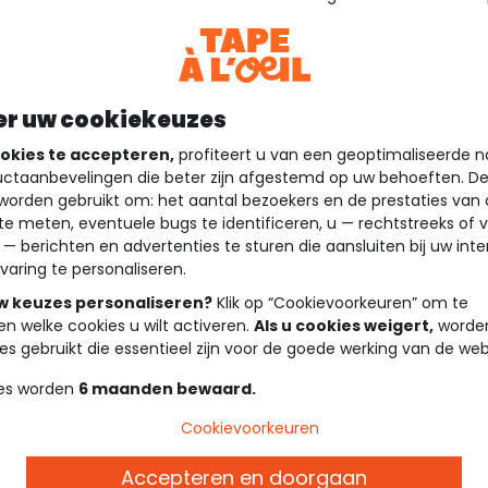
er uw cookiekeuzes
okies te accepteren,
profiteert u van een geoptimaliseerde n
ctaanbevelingen die beter zijn afgestemd op uw behoeften. D
worden gebruikt om: het aantal bezoekers en de prestaties van
te meten, eventuele bugs te identificeren, u — rechtstreeks of 
 — berichten en advertenties te sturen die aansluiten bij uw int
varing te personaliseren.
uw keuzes personaliseren?
Klik op “Cookievoorkeuren” om te
en welke cookies u wilt activeren.
Als u cookies weigert,
worden
es gebruikt die essentieel zijn voor de goede werking van de web
es worden
6 maanden bewaard.
Cookievoorkeuren
Accepteren en doorgaan