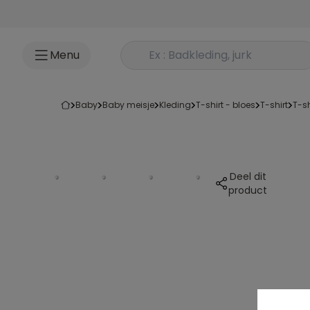
Ga naar inhoud
Rechercher un produit
Menu
baby
baby meisje
kleding
t-shirt - bloes
t-shirt
t-
Deel dit
product