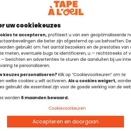
er uw cookiekeuzes
okies te accepteren,
profiteert u van een geoptimaliseerde n
ctaanbevelingen die beter zijn afgestemd op uw behoeften. D
worden gebruikt om: het aantal bezoekers en de prestaties van
te meten, eventuele bugs te identificeren, u — rechtstreeks of 
 — berichten en advertenties te sturen die aansluiten bij uw int
varing te personaliseren.
uw keuzes personaliseren?
Klik op “Cookievoorkeuren” om te
en welke cookies u wilt activeren.
Als u cookies weigert,
worden
es gebruikt die essentieel zijn voor de goede werking van de web
es worden
6 maanden bewaard.
Cookievoorkeuren
Accepteren en doorgaan