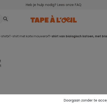
Heb je hulp nodig? Lees onze FAQ
t-shirt
t-shirt met korte mouwen
t-shirt van biologisch katoen, met b
t
t
Doorgaan zonder te acce