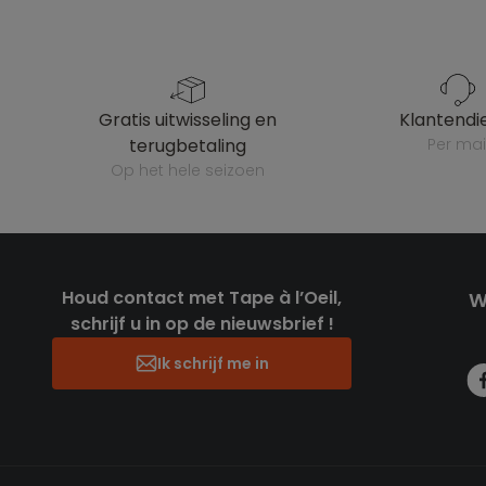
gratis uitwisseling en
klantendi
terugbetaling
per mai
op het hele seizoen
Houd contact met Tape à l’Oeil,
W
schrijf u in op de nieuwsbrief !
Ik schrijf me in