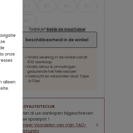
6 J
8 J
10 J
12 J
14 J
Twijfel je?
Bekijk de maattabel
avigatie
beschikbaarheid in de winkel
eze
 de
via onze
Gratis levering in de winkel vanaf
eresses
€10 aankoop
Gratis retour & omruilingen
gedurende het hele seizoen
Verkocht en verzonden door Tape
à l'Oeil
 alleen
site.
LOYALITEITSCLUB
5% van al uw aankopen bijgeschreven
op uw spaarpot !
Zie meer Voordelen van mijn TAO-
community