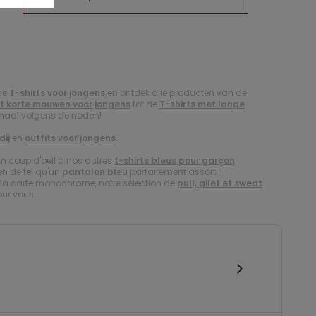
tie
T-shirts voor jongens
en ontdek alle producten van de
et korte mouwen voor jongens
tot de
T-shirts met lange
emaal volgens de noden!
dij
en
outfits voor jongens
.
un coup d'oeil à nos autres
t-shirts bleus pour garçon
.
en de tel qu'un
pantalon bleu
parfaitement assorti !
er la carte monochrome, notre sélection de
pull, gilet et sweat
our vous.