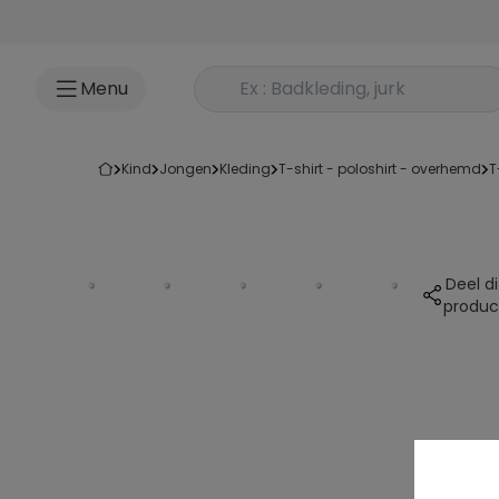
Ga naar inhoud
Rechercher un produit
Menu
kind
jongen
kleding
t-shirt - poloshirt - overhemd
Deel di
produc