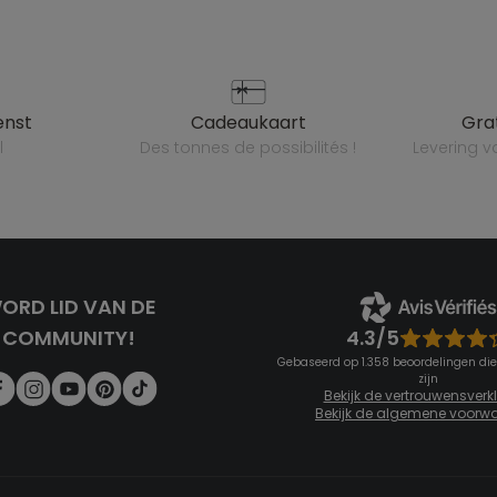
enst
cadeaukaart
gr
l
des tonnes de possibilités !
levering 
ORD LID VAN DE
4.3/5
COMMUNITY!
Gebaseerd op 1.358 beoordelingen die
zijn
Bekijk de vertrouwensverk
Bekijk de algemene voorw