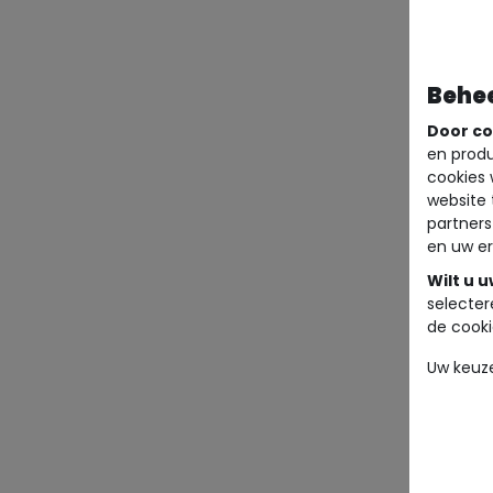
Behe
Door co
en produ
cookies 
website 
partners
en uw er
Wilt u 
selecter
de cooki
Uw keuz