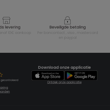
atis levering
beveiligde betaling
vanaf 10€ aankoop
per bancontact , visa , mastercard
en paypal
Download onze applicatie
 gecontroleerd
Ontdek onze applicatie
laring
aarden