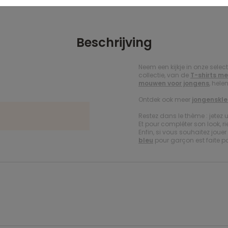
Beschrijving
Neem een kijkje in onze selec
collectie, van de
T-shirts m
mouwen voor jongens
, hel
Ontdek ook meer
jongenskle
Restez dans le thème : jetez 
Et pour compléter son look, ri
Enfin, si vous souhaitez jou
bleu
pour garçon est faite p