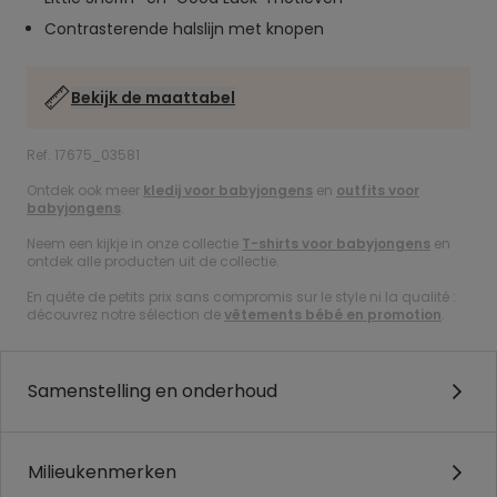
Contrasterende halslijn met knopen
Bekijk de maattabel
Ref. 17675_03581
Ontdek ook meer
kledij voor babyjongens
en
outfits voor
babyjongens
.
Neem een kijkje in onze collectie
T-shirts voor babyjongens
en
ontdek alle producten uit de collectie.
En quête de petits prix sans compromis sur le style ni la qualité :
découvrez notre sélection de
vêtements bébé en promotion
.
Samenstelling en onderhoud
Milieukenmerken