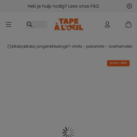
Heb je hulp nodig? Lees onze FAQ
Ga naar inhoud
Vol
Vor
baby
baby jongen
kleding
t-shirts - poloshirts - overhemden
Outlet -60%*