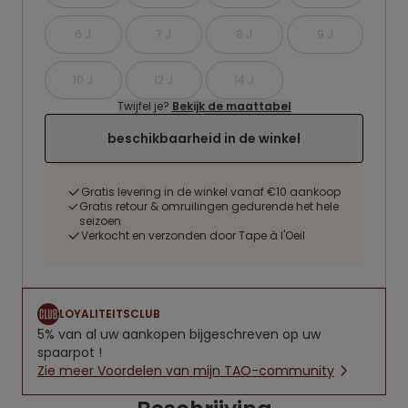
6 J
7 J
8 J
9 J
10 J
12 J
14 J
Twijfel je?
Bekijk de maattabel
beschikbaarheid in de winkel
Gratis levering in de winkel vanaf €10 aankoop
Gratis retour & omruilingen gedurende het hele
seizoen
Verkocht en verzonden door Tape à l'Oeil
LOYALITEITSCLUB
5% van al uw aankopen bijgeschreven op uw
spaarpot !
Zie meer Voordelen van mijn TAO-community