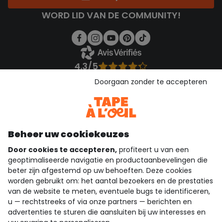
WORD LID VAN DE COMMUNITY!
4.3/5
Gebaseerd op 1.357 beoordelingen die gecontroleerd zijn
Doorgaan zonder te accepteren
Bekijk de vertrouwensverklaring
Bekijk de algemene voorwaarden
Download onze applicatie
Ontdek onze applicatie
Beheer uw cookiekeuzes
Door cookies te accepteren,
profiteert u van een
geoptimaliseerde navigatie en productaanbevelingen die
beter zijn afgestemd op uw behoeften. Deze cookies
wie zijn we?
worden gebruikt om: het aantal bezoekers en de prestaties
van de website te meten, eventuele bugs te identificeren,
hulp nodig
u — rechtstreeks of via onze partners — berichten en
advertenties te sturen die aansluiten bij uw interesses en
loyalty club