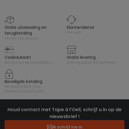
gratis uitwisseling en
klantendienst
per mail
terugbetaling
op het hele seizoen
cadeaukaart
gratis levering
des tonnes de possibilités !
levering vanaf 10€ aankoop
beveiligde betaling
per bancontact , visa ,
mastercard en paypal
Houd contact met Tape à l’Oeil, schrijf u in op de
nieuwsbrief !
Ik schrijf me in