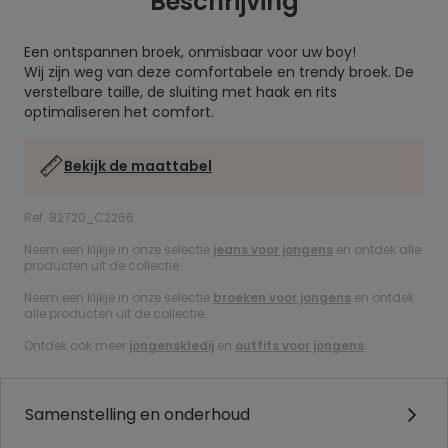
Beschrijving
Een ontspannen broek, onmisbaar voor uw boy!
Wij zijn weg van deze comfortabele en trendy broek. De
verstelbare taille, de sluiting met haak en rits
optimaliseren het comfort.
Bekijk de maattabel
Ref. 82720_C2266
Neem een kijkje in onze selectie
jeans voor jongens
en ontdek alle
producten uit de collectie.
Neem een kijkje in onze selectie
broeken voor jongens
en ontdek
alle producten uit de collectie.
Ontdek ook meer
jongenskledij
en
outfits voor jongens
.
Samenstelling en onderhoud