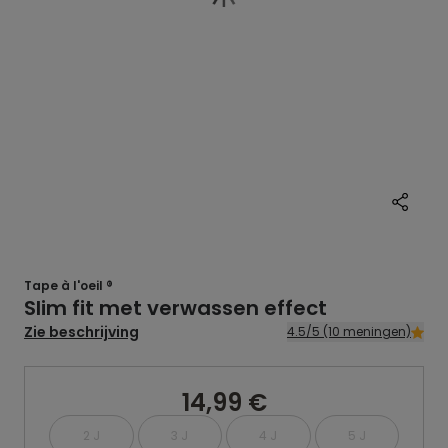
Tape à l'oeil ®
Slim fit met verwassen effect
Zie beschrijving
4.5/5 (10 meningen)
14,99 €
2 J
3 J
4 J
5 J