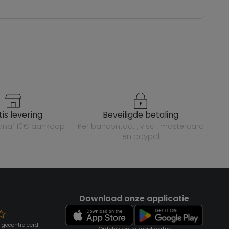
atis levering
beveiligde betaling
vanaf 10€ aankoop
per bancontact , visa , mastercard
en paypal
Download onze applicatie
 gecontroleerd