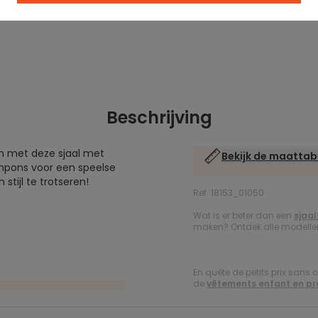
Beschrijving
ch met deze sjaal met
Bekijk de maattab
ompons voor een speelse
 stijl te trotseren!
Ref. 18153_01050
Wat is er beter dan een
sjaal
maken? Ontdek alle modellen 
.
En quête de petits prix sans 
de
vêtements enfant en p