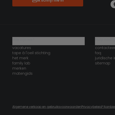
Ik schrijf me in
wie zijn we?
hulp nodi
vacatures
contactee
tape à l'oeil stichting
faq
het merk
juridische 
family lab
sitemap
merken
matengids
Algemene verkoop en gebruiksvoorwaarden
Privacybeleid
*Aanbi