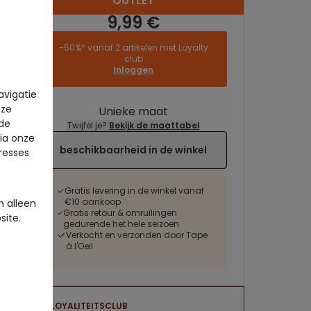
OUTLET
9,99 €
-50%* vanaf 2 artikelen met Loyalty
club
Inloggen
avigatie
eze
Unieke maat
 de
Twijfel je?
Bekijk de maattabel
via onze
beschikbaarheid in de winkel
eresses
Gratis levering in de winkel vanaf
€10 aankoop
 alleen
Gratis retour & omruilingen
site.
gedurende het hele seizoen
Verkocht en verzonden door Tape
à l'Oeil
LOYALITEITSCLUB