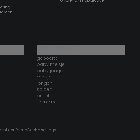
Ontdek onze applicatie
laring
aarden
onze catalogus
geboorte
baby meisje
baby jongen
meisje
jongen
solden
outlet
thema's
lement conforme
Cookie settings