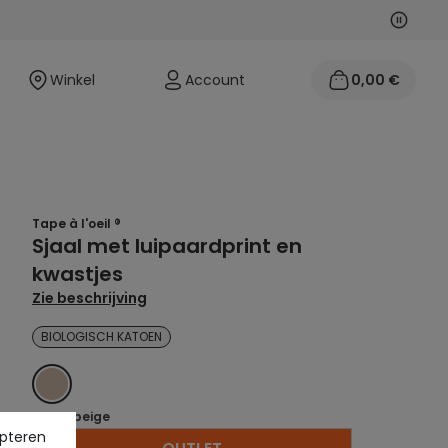
Volgen
Vorige
Winkel
Account
0,00 €
Tape à l'oeil ®
Sjaal met luipaardprint en
kwastjes
Zie beschrijving
BIOLOGISCH KATOEN
BEIGE
Kleur :
beige
pteren