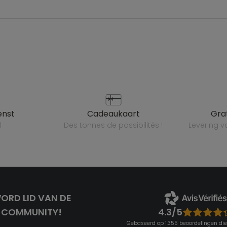
enst
cadeaukaart
gr
l
des tonnes de possibilités !
levering 
ORD LID VAN DE
4.3/5
COMMUNITY!
Gebaseerd op 1.355 beoordelingen die