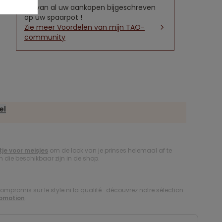
5% van al uw aankopen bijgeschreven
op uw spaarpot !
Zie meer Voordelen van mijn TAO-
community
el
tje voor meisjes
om de look van je prinses helemaal af te
die beschikbaar zijn in de shop.
compromis sur le style ni la qualité : découvrez notre sélection
romotion
.