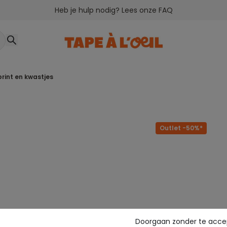
Heb je hulp nodig? Lees onze FAQ
print en kwastjes
Outlet -50%*
Doorgaan zonder te acce