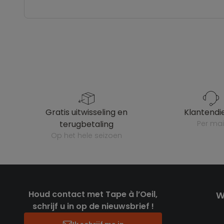
gratis uitwisseling en
klantendi
terugbetaling
per mai
op het hele seizoen
Houd contact met Tape à l’Oeil,
W
schrijf u in op de nieuwsbrief !