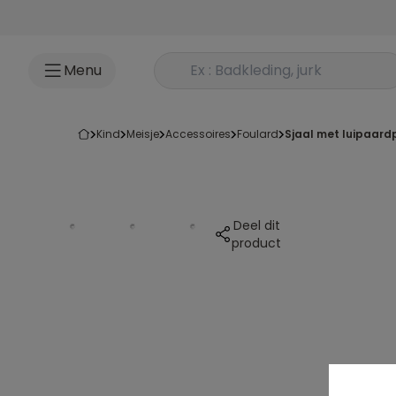
Ga naar inhoud
Rechercher un produit
Menu
kind
meisje
accessoires
foulard
sjaal met luipaard
Deel dit
product