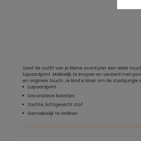
Geef de outfit van je kleine avonturier een wilde tou
luipaardprint. Makkelijk te knopen en versierd met p
en originele touch. Je kind is klaar om de stadsjungle in
Luipaardprint
Decoratieve kwastjes
Zachte, lichtgewicht stof
Gemakkelijk te strikken