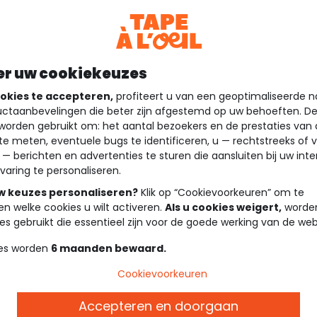
er uw cookiekeuzes
okies te accepteren,
profiteert u van een geoptimaliseerde n
ctaanbevelingen die beter zijn afgestemd op uw behoeften. D
worden gebruikt om: het aantal bezoekers en de prestaties van
te meten, eventuele bugs te identificeren, u — rechtstreeks of 
 — berichten en advertenties te sturen die aansluiten bij uw int
varing te personaliseren.
uw keuzes personaliseren?
Klik op “Cookievoorkeuren” om te
en welke cookies u wilt activeren.
Als u cookies weigert,
worden
es gebruikt die essentieel zijn voor de goede werking van de web
es worden
6 maanden bewaard.
Cookievoorkeuren
Accepteren en doorgaan