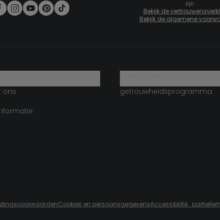
zijn
Bekijk de vertrouwensverk
Bekijk de algemene voorw
g
loyalty club
r ons
getrouwheidsprogramma
informatie
edingsvoorwaarden
Cookies en persoonsgegevens
Accessibilité : partiel