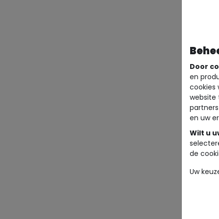
Behe
Door co
en produ
cookies 
website 
partners
en uw er
Wilt u 
selecter
de cooki
Uw keuz