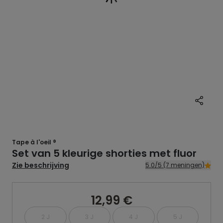
Tape à l'oeil ®
Set van 5 kleurige shorties met fluor
Zie beschrijving
5.0/5 (7 meningen)
12,99 €
2 J
3 J
4 J
5 J