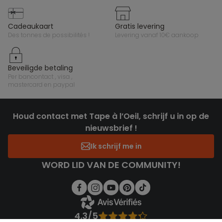
cadeaukaart
gratis levering
des tonnes de possibilités !
levering vanaf 10€ aankoop
beveiligde betaling
per bancontact , visa ,
mastercard en paypal
Houd contact met Tape à l’Oeil, schrijf u in op de
nieuwsbrief !
Ik schrijf me in
WORD LID VAN DE COMMUNITY!
4.3/5