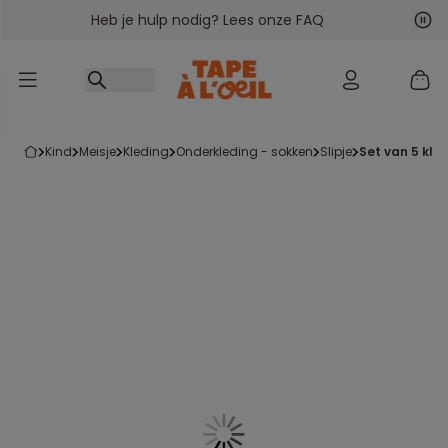
Heb je hulp nodig? Lees onze FAQ
Ga naar inhoud
Vol
Vor
kind
meisje
kleding
onderkleding - sokken
slipje
set van 5 kle