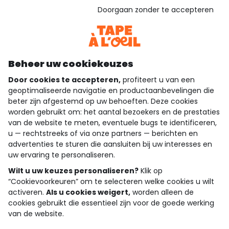
Gebaseerd op 1.358 beoordelingen die gecontroleerd zijn
Doorgaan zonder te accepteren
Bekijk de vertrouwensverklaring
Bekijk de algemene voorwaarden
Download onze applicatie
Ontdek onze applicatie
Beheer uw cookiekeuzes
Door cookies te accepteren,
profiteert u van een
geoptimaliseerde navigatie en productaanbevelingen die
beter zijn afgestemd op uw behoeften. Deze cookies
wie zijn we?
worden gebruikt om: het aantal bezoekers en de prestaties
van de website te meten, eventuele bugs te identificeren,
hulp nodig
u — rechtstreeks of via onze partners — berichten en
advertenties te sturen die aansluiten bij uw interesses en
loyalty club
uw ervaring te personaliseren.
Wilt u uw keuzes personaliseren?
Klik op
onze catalogus
“Cookievoorkeuren” om te selecteren welke cookies u wilt
activeren.
Als u cookies weigert,
worden alleen de
cookies gebruikt die essentieel zijn voor de goede werking
Algemene verkoop en gebruiksvoorwaarden
van de website.
Privacybeleid
*Aanbiedingsvoorwaarden