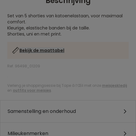
Beschrijving
Set van 5 shorties van katoenelastaan, voor maximaal
comfort.
Kleurige, elastische banden bij de taille.
Shorties, uni en met print.
Bekijk de maattabel
Ref. 96498_01209
.
Verleng je shoppingsessie bij Tape à l’Œil met onze
meisjeskledij
en
outfits voor meisjes
.
Samenstelling en onderhoud
Milieukenmerken