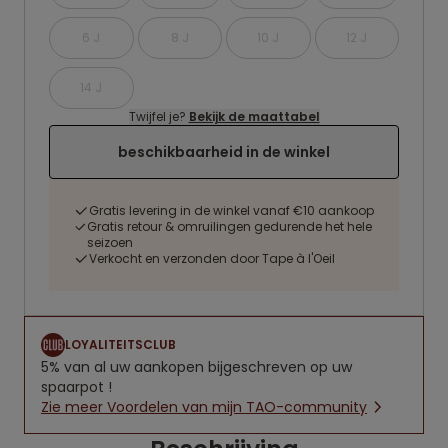
6 J
8 J
10 J
12 J
14 J
Twijfel je?
Bekijk de maattabel
beschikbaarheid in de winkel
Gratis levering in de winkel vanaf €10 aankoop
Gratis retour & omruilingen gedurende het hele
seizoen
Verkocht en verzonden door Tape à l'Oeil
LOYALITEITSCLUB
5% van al uw aankopen bijgeschreven op uw
spaarpot !
Zie meer Voordelen van mijn TAO-community