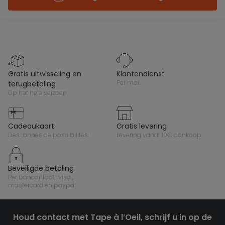
gratis uitwisseling en
klantendienst
per mail
terugbetaling
op het hele seizoen
cadeaukaart
gratis levering
des tonnes de possibilités !
levering vanaf 10€ aankoop
beveiligde betaling
per bancontact , visa ,
mastercard en paypal
Houd contact met Tape à l’Oeil, schrijf u in op de