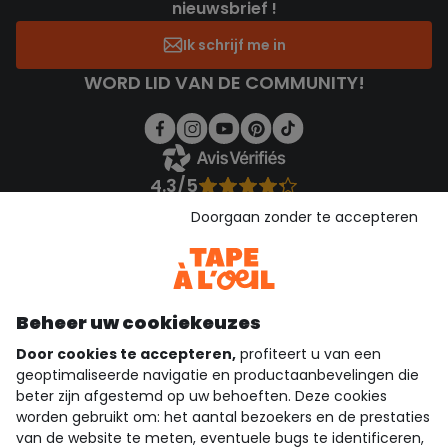
nieuwsbrief !
Ik schrijf me in
WORD LID VAN DE COMMUNITY!
4.3/5
Gebaseerd op 1.355 beoordelingen die gecontroleerd zijn
Doorgaan zonder te accepteren
Bekijk de vertrouwensverklaring
Bekijk de algemene voorwaarden
Download onze applicatie
Ontdek onze applicatie
Beheer uw cookiekeuzes
Door cookies te accepteren,
profiteert u van een
geoptimaliseerde navigatie en productaanbevelingen die
beter zijn afgestemd op uw behoeften. Deze cookies
wie zijn we?
worden gebruikt om: het aantal bezoekers en de prestaties
van de website te meten, eventuele bugs te identificeren,
hulp nodig