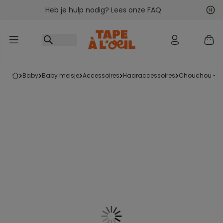
Heb je hulp nodig? Lees onze FAQ
Ga naar inhoud
Vol
Vor
baby
baby meisje
accessoires
haaraccessoires
chouchou - el