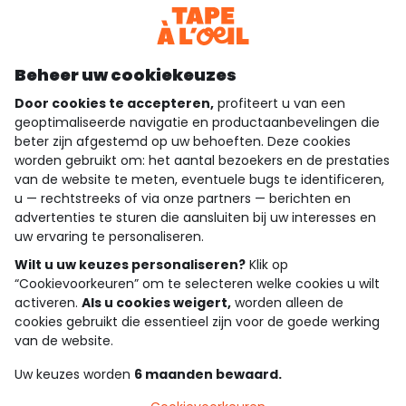
Download onze applicatie
Ontdek onze applicatie
Beheer uw cookiekeuzes
Door cookies te accepteren,
profiteert u van een
geoptimaliseerde navigatie en productaanbevelingen die
beter zijn afgestemd op uw behoeften. Deze cookies
wie zijn we?
worden gebruikt om: het aantal bezoekers en de prestaties
van de website te meten, eventuele bugs te identificeren,
hulp nodig
u — rechtstreeks of via onze partners — berichten en
advertenties te sturen die aansluiten bij uw interesses en
loyalty club
uw ervaring te personaliseren.
Wilt u uw keuzes personaliseren?
Klik op
onze catalogus
“Cookievoorkeuren” om te selecteren welke cookies u wilt
activeren.
Als u cookies weigert,
worden alleen de
cookies gebruikt die essentieel zijn voor de goede werking
Algemene verkoop en gebruiksvoorwaarden
van de website.
Privacybeleid
*Aanbiedingsvoorwaarden
Uw keuzes worden
6 maanden bewaard.
Cookies en persoonsgegevens
Accessibilité : partiellement conforme