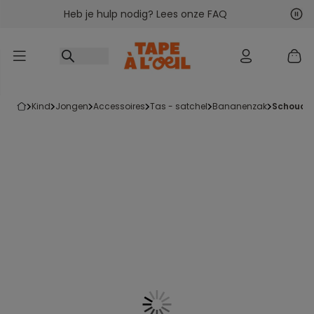
Heb je hulp nodig? Lees onze FAQ
Ga naar inhoud
Vol
Vor
kind
jongen
accessoires
tas - satchel
bananenzak
schoude