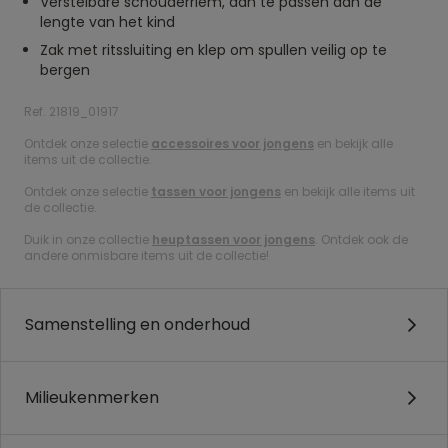
Verstelbare schouderriem, aan te passen aan de
lengte van het kind
Zak met ritssluiting en klep om spullen veilig op te
bergen
Ref. 21819_01917
Ontdek onze selectie
accessoires voor jongens
en bekijk alle
items uit de collectie.
Ontdek onze selectie
tassen voor jongens
en bekijk alle items uit
de collectie.
Duik in onze collectie
heuptassen voor jongens
. Ontdek ook de
andere onmisbare items uit de collectie!
Samenstelling en onderhoud
Milieukenmerken