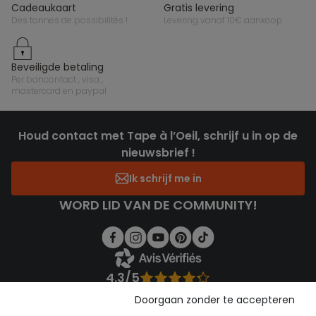
cadeaukaart
gratis levering
des tonnes de possibilités !
levering vanaf 10€ aankoop
beveiligde betaling
per bancontact , visa ,
mastercard en paypal
Houd contact met Tape à l’Oeil, schrijf u in op de
nieuwsbrief !
Ik schrijf me in
WORD LID VAN DE COMMUNITY!
4.3/5
Gebaseerd op 1.358 beoordelingen die gecontroleerd zijn
Doorgaan zonder te accepteren
Bekijk de vertrouwensverklaring
Bekijk de algemene voorwaarden