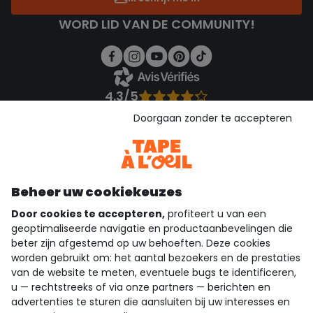
WORD LID VAN DE COMMUNITY!
4.3/5
Gebaseerd op 1.353 beoordelingen die gecontroleerd zijn
Doorgaan zonder te accepteren
Bekijk de vertrouwensverklaring
Bekijk de algemene voorwaarden
Download onze applicatie
Ontdek onze applicatie
Beheer uw cookiekeuzes
Door cookies te accepteren,
profiteert u van een
geoptimaliseerde navigatie en productaanbevelingen die
beter zijn afgestemd op uw behoeften. Deze cookies
wie zijn we?
worden gebruikt om: het aantal bezoekers en de prestaties
van de website te meten, eventuele bugs te identificeren,
hulp nodig
u — rechtstreeks of via onze partners — berichten en
advertenties te sturen die aansluiten bij uw interesses en
loyalty club