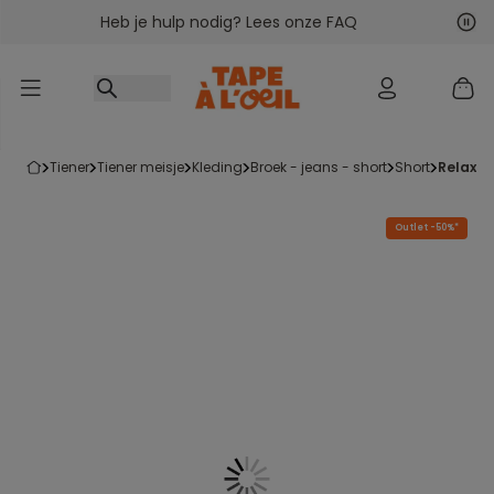
Heb je hulp nodig? Lees onze FAQ
Ga naar inhoud
Vol
Vor
tiener
tiener meisje
kleding
broek - jeans - short
short
relaxt
Outlet -50%*