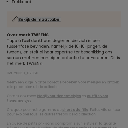
Trekkoord
Bekijk de maattabel
Over merk TWEENS
Tape à l’œil denkt aan degenen die zich in een
tussenfase bevinden, namelijk de 10-16-jarigen, de
tweens, en stelt al haar expertise ter beschikking om
samen met hen hun eigen collectie te co-creëren. Dit is
het merk TWEENS.
Ref. 20368_02050
Neem een kijkje in onze collectie
broeken voor meisjes
en ontdek
alle producten uit de collectie.
Ontdek ook meer
kledij voor tienermeisjes
en
outfits voor
tienermeisjes
.
Craquez pour notre gamme de
short ado fille
. Faites vite un tour
pour explorer tous les autres trésors de la collection !
En quête de petits prix sans compromis sur le style ni la qualité :
découvrez notre sélection de
vêtements enfant en promotion
.