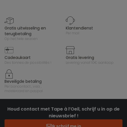
gratis uitwisseling en
klantendienst
per mail
terugbetaling
op het hele seizoen
cadeaukaart
gratis levering
des tonnes de possibilités !
levering vanaf 10€ aankoop
beveiligde betaling
per bancontact , visa ,
mastercard en paypal
Houd contact met Tape à l’Oeil, schrijf u in op de
nieuwsbrief !
Ik schrijf me in