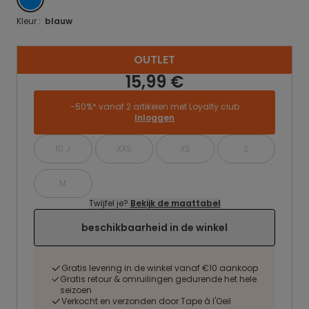
Kleur :
blauw
OUTLET
15,99 €
-50%* vanaf 2 artikelen met Loyalty club
Inloggen
10 J
XXS
XS
S
M
Twijfel je?
Bekijk de maattabel
beschikbaarheid in de winkel
Gratis levering in de winkel vanaf €10 aankoop
Gratis retour & omruilingen gedurende het hele
seizoen
Verkocht en verzonden door Tape à l'Oeil