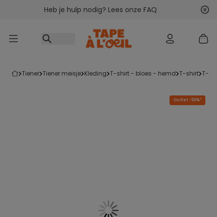
Heb je hulp nodig? Lees onze FAQ
Ga naar inhoud
Vol
Vor
tiener
tiener meisje
kleding
t-shirt - bloes - hemd
t-shirt
t-s
Outlet -50%*