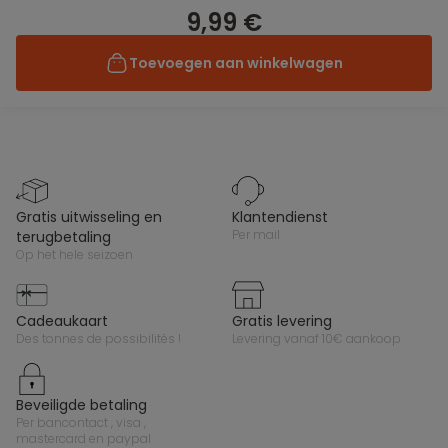
9,99 €
Toevoegen aan winkelwagen
gratis uitwisseling en
klantendienst
per mail
terugbetaling
op het hele seizoen
cadeaukaart
gratis levering
des tonnes de possibilités !
levering vanaf 10€ aankoop
beveiligde betaling
per bancontact , visa ,
mastercard en paypal