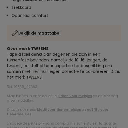
Trekkoord
Optimaal comfort
Bekijk de maattabel
Over merk TWEENS
Tape à l’œil denkt aan degenen die zich in een
tussenfase bevinden, namelijk de 10-16-jarigen, de
tweens, en stelt al haar expertise ter beschikking om
samen met hen hun eigen collectie te co-creëren. Dit is
het merk TWEENS.
Ref. 19535_02863
Stap binnen in onze collectie
jurken voor meisjes
en ontdek nog
meer modellen.
Ontdek ook meer
kledij voor tienermeisjes
en
outfits voor
tienermeisjes
.
En quête de petits prix sans compromis sur le style ni la qualité :
découvrez notre sélection de
vêtements enfant en promotion
.