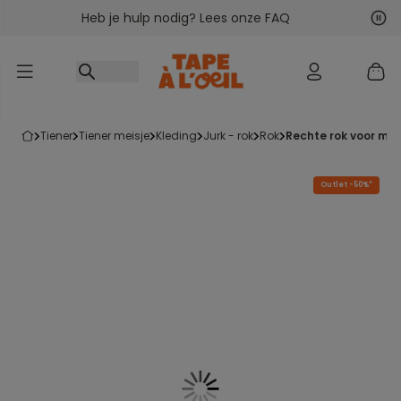
Heb je hulp nodig? Lees onze FAQ
Ga naar inhoud
Vol
Vor
tiener
tiener meisje
kleding
jurk - rok
rok
rechte rok voor me
Outlet -50%*