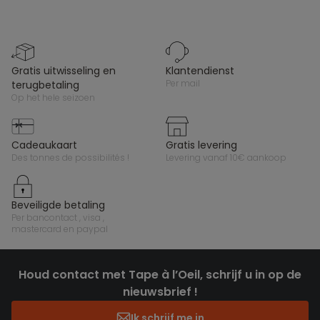
gratis uitwisseling en
klantendienst
per mail
terugbetaling
op het hele seizoen
cadeaukaart
gratis levering
des tonnes de possibilités !
levering vanaf 10€ aankoop
beveiligde betaling
per bancontact , visa ,
mastercard en paypal
Houd contact met Tape à l’Oeil, schrijf u in op de
nieuwsbrief !
Ik schrijf me in