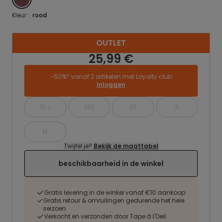
Kleur :
rood
OUTLET
25,99 €
-50%* vanaf 2 artikelen met Loyalty club
Inloggen
10 J
XXS
XS
S
M
Twijfel je?
Bekijk de maattabel
beschikbaarheid in de winkel
Gratis levering in de winkel vanaf €10 aankoop
Gratis retour & omruilingen gedurende het hele
seizoen
Verkocht en verzonden door Tape à l'Oeil