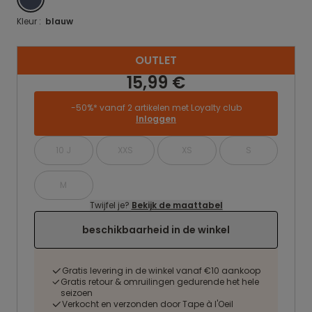
Kleur :
blauw
OUTLET
15,99 €
-50%* vanaf 2 artikelen met Loyalty club
Inloggen
10 J
XXS
XS
S
M
Twijfel je?
Bekijk de maattabel
beschikbaarheid in de winkel
Gratis levering in de winkel vanaf €10 aankoop
Gratis retour & omruilingen gedurende het hele
seizoen
Verkocht en verzonden door Tape à l'Oeil