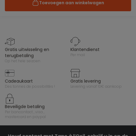
Toevoegen aan winkelwagen
gratis uitwisseling en
klantendienst
per mail
terugbetaling
op het hele seizoen
cadeaukaart
gratis levering
des tonnes de possibilités !
levering vanaf 10€ aankoop
beveiligde betaling
per bancontact , visa ,
mastercard en paypal