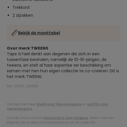
Trekkord
2 zijzakken
Bekijk de maattabel
Over merk TWEENS
Tape à l’œil denkt aan degenen die zich in een
tussenfase bevinden, namelijk de 10-16-jarigen, de
tweens, en stelt al haar expertise ter beschikking om
samen met hen hun eigen collectie te co-creëren. Dit is
het merk TWEENS.
Ref. 20433_80068
.
Ontdek ook meer
kledij voor tienerjongens
en
outfits voor
tienerjongens
.
Ontdek onze collectie
bermuda's voor jongens
. Neem ook een
kijkje bij de andere onmisbare items uit de collectie!