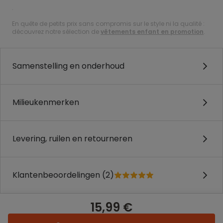
.
En quête de petits prix sans compromis sur le style ni la qualité :
découvrez notre sélection de
vêtements enfant en promotion
.
Samenstelling en onderhoud
Milieukenmerken
Levering, ruilen en retourneren
Klantenbeoordelingen (2)
15,99 €