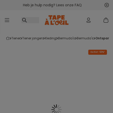
Heb je hulp nodig? Lees onze FAQ
Ga naar inhoud
Vol
Vor
tiener
tiener jongen
kleding
bermuda's
bermuda's
ontspann
Outlet -50%*