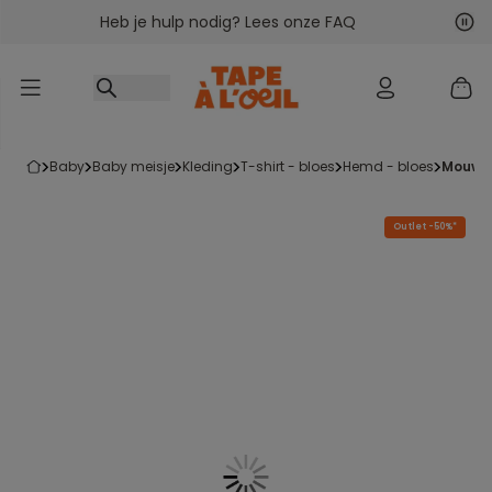
Heb je hulp nodig? Lees onze FAQ
Ga naar inhoud
Vol
Vor
baby
baby meisje
kleding
t-shirt - bloes
hemd - bloes
mouwl
Outlet -50%*