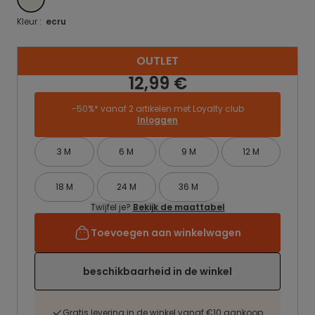
Kleur :
ecru
OUTLET
12,99 €
-50%* vanaf 2 artikelen met Loyalty club
Inloggen
3 M
6 M
9 M
12 M
18 M
24 M
36 M
Twijfel je?
Bekijk de maattabel
Toevoegen aan winkelwagen
beschikbaarheid in de winkel
Gratis levering in de winkel vanaf €10 aankoop