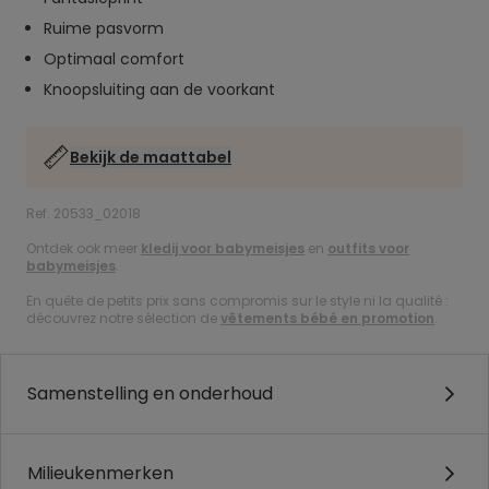
Ruime pasvorm
Optimaal comfort
Knoopsluiting aan de voorkant
Bekijk de maattabel
Ref. 20533_02018
Ontdek ook meer
kledij voor babymeisjes
en
outfits voor
babymeisjes
.
En quête de petits prix sans compromis sur le style ni la qualité :
découvrez notre sélection de
vêtements bébé en promotion
.
Samenstelling en onderhoud
Milieukenmerken