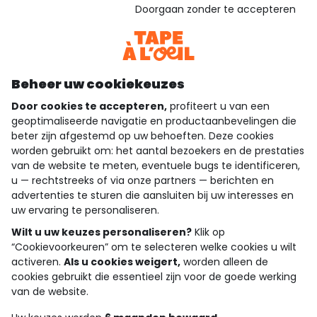
Gebaseerd op 1.358 beoordelingen die gecontroleerd zijn
Doorgaan zonder te accepteren
Bekijk de vertrouwensverklaring
Bekijk de algemene voorwaarden
Download onze applicatie
Ontdek onze applicatie
Beheer uw cookiekeuzes
Door cookies te accepteren,
profiteert u van een
geoptimaliseerde navigatie en productaanbevelingen die
beter zijn afgestemd op uw behoeften. Deze cookies
wie zijn we?
worden gebruikt om: het aantal bezoekers en de prestaties
van de website te meten, eventuele bugs te identificeren,
hulp nodig
u — rechtstreeks of via onze partners — berichten en
advertenties te sturen die aansluiten bij uw interesses en
loyalty club
uw ervaring te personaliseren.
Wilt u uw keuzes personaliseren?
Klik op
onze catalogus
“Cookievoorkeuren” om te selecteren welke cookies u wilt
activeren.
Als u cookies weigert,
worden alleen de
cookies gebruikt die essentieel zijn voor de goede werking
Algemene verkoop en gebruiksvoorwaarden
van de website.
Privacybeleid
*Aanbiedingsvoorwaarden