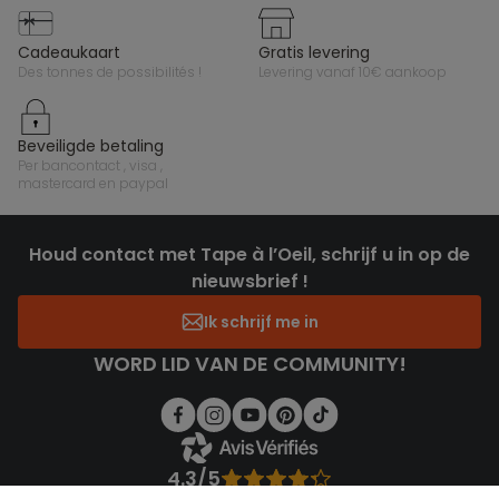
cadeaukaart
gratis levering
des tonnes de possibilités !
levering vanaf 10€ aankoop
beveiligde betaling
per bancontact , visa ,
mastercard en paypal
Houd contact met Tape à l’Oeil, schrijf u in op de
nieuwsbrief !
Ik schrijf me in
WORD LID VAN DE COMMUNITY!
4.3/5