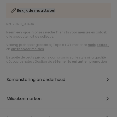
Bekijk de maattabel
Ref. 20178_03494
Neem een kijkje in onze selectie
T-shirts voor meisjes
en ontdek
alle producten uit de collectie.
Verleng je shoppingsessie bij Tape à l’Œil met onze
meisjeskledij
en
outfits voor meisjes
.
En quête de petits prix sans compromis sur le style ni la qualité :
découvrez notre sélection de
vêtements enfant en promotion
.
Samenstelling en onderhoud
Milieukenmerken