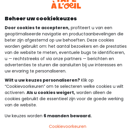
Ontdek onze applicatie
Beheer uw cookiekeuzes
Door cookies te accepteren,
profiteert u van een
geoptimaliseerde navigatie en productaanbevelingen die
beter zijn afgestemd op uw behoeften. Deze cookies
wie zijn we?
worden gebruikt om: het aantal bezoekers en de prestaties
van de website te meten, eventuele bugs te identificeren,
hulp nodig
u — rechtstreeks of via onze partners — berichten en
advertenties te sturen die aansluiten bij uw interesses en
loyalty club
uw ervaring te personaliseren.
Wilt u uw keuzes personaliseren?
Klik op
onze catalogus
“Cookievoorkeuren” om te selecteren welke cookies u wilt
activeren.
Als u cookies weigert,
worden alleen de
cookies gebruikt die essentieel zijn voor de goede werking
Algemene verkoop en gebruiksvoorwaarden
van de website.
Privacybeleid
*Aanbiedingsvoorwaarden
Uw keuzes worden
6 maanden bewaard.
Cookies en persoonsgegevens
Accessibilité : partiellement conforme
Cookievoorkeuren
Cookie settings