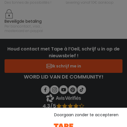
des tonnes de possibilités !
levering vanaf 10€ aankoop
beveiligde betaling
per bancontact , visa ,
mastercard en paypal
Houd contact met Tape à l’Oeil, schrijf u in op de
nieuwsbrief !
Ik schrijf me in
WORD LID VAN DE COMMUNITY!
4.3/5
Gebaseerd op 1.356 beoordelingen die gecontroleerd zijn
Doorgaan zonder te accepteren
Bekijk de vertrouwensverklaring
Bekijk de algemene voorwaarden
Download onze applicatie