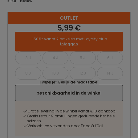
Kleur :
blauw
OUTLET
5,99 €
-50%* vanaf 2 artikelen met Loyalty club
Inloggen
3 J
4 J
5 J
6 J
8 J
10 J
12 J
14 J
Twijfel je?
Bekijk de maattabel
beschikbaarheid in de winkel
Gratis levering in de winkel vanaf €10 aankoop
Gratis retour & omruilingen gedurende het hele
seizoen
Verkocht en verzonden door Tape à l'Oeil