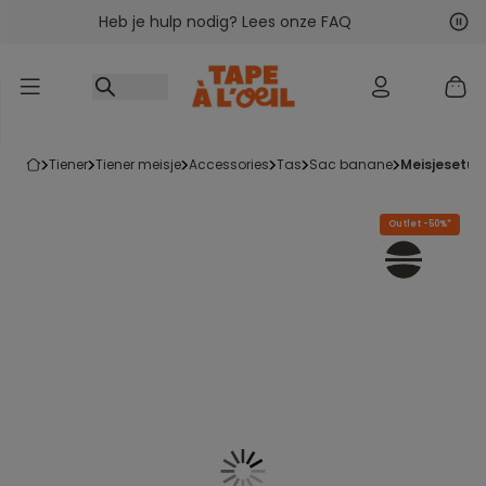
Heb je hulp nodig? Lees onze FAQ
Ga naar inhoud
Vol
Vor
tiener
tiener meisje
accessories
tas
sac banane
meisjesetui 
Outlet -50%*