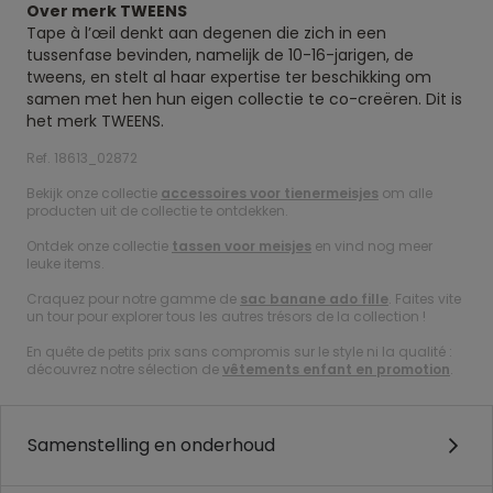
Over merk TWEENS
Tape à l’œil denkt aan degenen die zich in een
tussenfase bevinden, namelijk de 10-16-jarigen, de
tweens, en stelt al haar expertise ter beschikking om
samen met hen hun eigen collectie te co-creëren. Dit is
het merk TWEENS.
Ref. 18613_02872
Bekijk onze collectie
accessoires voor tienermeisjes
om alle
producten uit de collectie te ontdekken.
Ontdek onze collectie
tassen voor meisjes
en vind nog meer
leuke items.
Craquez pour notre gamme de
sac banane ado fille
. Faites vite
un tour pour explorer tous les autres trésors de la collection !
En quête de petits prix sans compromis sur le style ni la qualité :
découvrez notre sélection de
vêtements enfant en promotion
.
Samenstelling en onderhoud