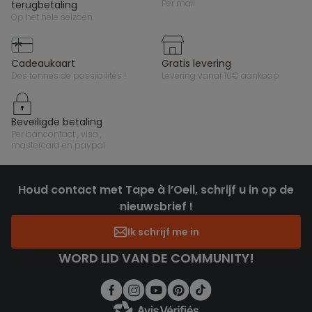
per mail
terugbetaling
op het hele seizoen
cadeaukaart
gratis levering
des tonnes de possibilités !
levering vanaf 10€ aankoop
beveiligde betaling
per bancontact , visa ,
mastercard en paypal
Houd contact met Tape à l’Oeil, schrijf u in op de
nieuwsbrief !
Ik schrijf me in
WORD LID VAN DE COMMUNITY!