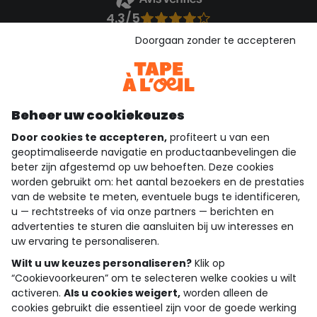
4.3/5
Gebaseerd op 1.357 beoordelingen die gecontroleerd zijn
Doorgaan zonder te accepteren
Bekijk de vertrouwensverklaring
Bekijk de algemene voorwaarden
Download onze applicatie
Ontdek onze applicatie
Beheer uw cookiekeuzes
Door cookies te accepteren,
profiteert u van een
geoptimaliseerde navigatie en productaanbevelingen die
beter zijn afgestemd op uw behoeften. Deze cookies
wie zijn we?
worden gebruikt om: het aantal bezoekers en de prestaties
van de website te meten, eventuele bugs te identificeren,
hulp nodig
u — rechtstreeks of via onze partners — berichten en
advertenties te sturen die aansluiten bij uw interesses en
loyalty club
uw ervaring te personaliseren.
Wilt u uw keuzes personaliseren?
Klik op
onze catalogus
“Cookievoorkeuren” om te selecteren welke cookies u wilt
activeren.
Als u cookies weigert,
worden alleen de
cookies gebruikt die essentieel zijn voor de goede werking